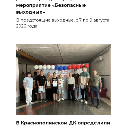
07 августа 2026 14:28
мероприятие «Безопасные
выходные»
Раскаленный август
В предстоящие выходные, с 7 по 9 августа
2026 года
07 августа 2026 14:28
До 120 человек на борту:
новому «Метеору» присвоили
имя «Андрей Байков»
07 августа 2026 14:25
Миграционная ситуация на
Дону
07 августа 2026 14:20
Штормовое предупреждение:
на Ростовскую область
В Краснополянском ДК определили
надвигаются ливни с градом