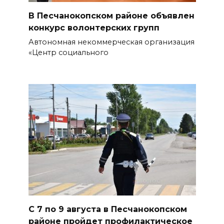
федеральных трасс поливают
В Песчанокопском районе объявлен
водой
конкурс волонтерских групп
Автономная некоммерческая организация
07 августа 2026 14:55
«Центр социального
Сотрудники ДПС помогли
женщине с ребенком на
трассе М-4 «Дон»
07 августа 2026 14:33
В Батайске в заброшенном
здании произошло короткое
замыкание
07 августа 2026 14:30
Учиться, чтобы работать
С 7 по 9 августа в Песчанокопском
районе пройдет профилактическое