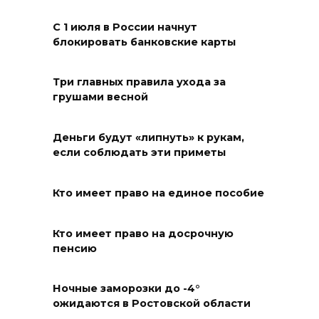
Судьба аварийного особняка
в донской столице
С 1 июля в России начнут
блокировать банковские карты
07 августа 2026 18:28
«Метеор» «Андрей Байков»
Три главных правила ухода за
грушами весной
07 августа 2026 18:25
Деньги будут «липнуть» к рукам,
Меры поддержки после ЧС
если соблюдать эти приметы
07 августа 2026 17:48
Кто имеет право на единое пособие
На Дону обсудили
взаимодействие участников
Кто имеет право на досрочную
избирательного процесса в
пенсию
период ЕДГ-2026
Ночные заморозки до -4°
07 августа 2026 17:14
ожидаются в Ростовской области