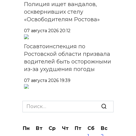
Полиция ищет вандалов,
осквернивших стелу
«Освободителям Ростова»
07 августа 2026 20:12
Госавтоинспекция по
Ростовской области призвала
водителей быть осторожными
из-за ухудшения погоды
07 августа 2026 19:39
Сап-фестиваль, ночной забег
и турниры: как в Ростове
Search
отметят День физкультурника
for:
07 августа 2026 19:19
Пн
Вт
Ср
Чт
Пт
Сб
Вс