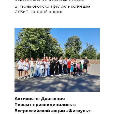
6 августа
В Песчанокопском филиале колледжа
ИУБиП, который открыт
07 августа 2026 12:57
Проект Таганрогского музея
победил во втором конкурсе
программы «Красота внутри»
БОЛЬШЕ НОВОСТЕЙ
Активисты Движения
Первых присоединились к
Всероссийской акции «Физкульт-