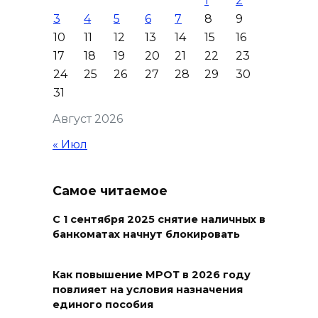
1
2
В Таганроге из-за аварии
3
4
5
6
7
8
9
отключили свет на четырех
10
11
12
13
14
15
16
улицах
17
18
19
20
21
22
23
07 августа 2026 18:42
24
25
26
27
28
29
30
31
В Ростовской области более
Август 2026
2000 жителей бесплатно
осваивают новые профессии
« Июл
07 августа 2026 18:38
Самое читаемое
Бесплатные путевки для 17
тысяч детей: в Ростовской
С 1 сентября 2025 снятие наличных в
банкоматах начнут блокировать
области продолжается
оздоровительная кампания
Как повышение МРОТ в 2026 году
07 августа 2026 18:30
повлияет на условия назначения
единого пособия