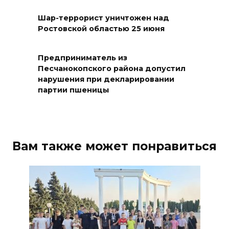
В Ростове доходный дом
Емельяновых на Большой
Шар-террорист уничтожен над
Ростовской областью 25 июня
Садовой, 94, обследуют
специалисты
Предприниматель из
07 августа 2026 17:03
Песчанокопского района допустил
нарушения при декларировании
Бетон и влага: эксперт ЮФУ
партии пшеницы
объяснил, почему
ростовчанам тяжело
переносить жару
Вам также может понравиться
07 августа 2026 16:30
ВСЕ КАК ЕСТЬ. Исчезающая
Украина. Страна вдов и
сирот...
07 августа 2026 16:11