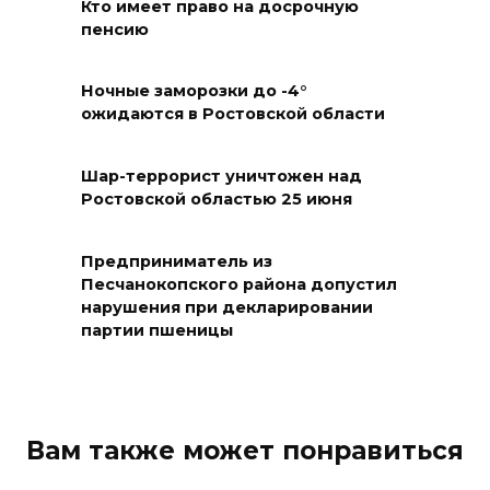
Рувинского от запустения
Кто имеет право на досрочную
пенсию
08 августа 2026 14:04
Ночные заморозки до -4°
В Волгодонске мужчина
ожидаются в Ростовской области
поджег газ в квартире
бывшей жены, эвакуированы
Шар-террорист уничтожен над
7 человек
Ростовской областью 25 июня
08 августа 2026 13:19
Предприниматель из
Юрий Слюсарь поздравил
Песчанокопского района допустил
нарушения при декларировании
жителей Ростовской области
партии пшеницы
с Днем физкультурника
08 августа 2026 10:49
Ростовчане оказались среди
Вам также может понравиться
эвакуированных с пляжа в