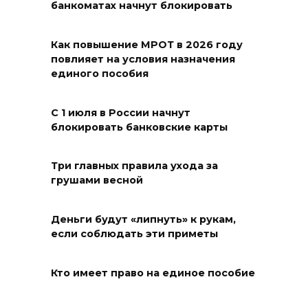
банкоматах начнут блокировать
08 августа 2026 17:18
Как повышение МРОТ в 2026 году
Это стало нашей традицией:
повлияет на условия назначения
ростовчане установили
единого пособия
самодельные поилки для
бездомных животных
С 1 июля в России начнут
блокировать банковские карты
08 августа 2026 16:56
Журналисты «ДОН 24» вышли
Три главных правила ухода за
грушами весной
на субботник в парке
Островского
Деньги будут «липнуть» к рукам,
08 августа 2026 15:59
если соблюдать эти приметы
Сносить нельзя, сохранять
Кто имеет право на единое пособие
нечем: как ростовчане
спасают доходный дом