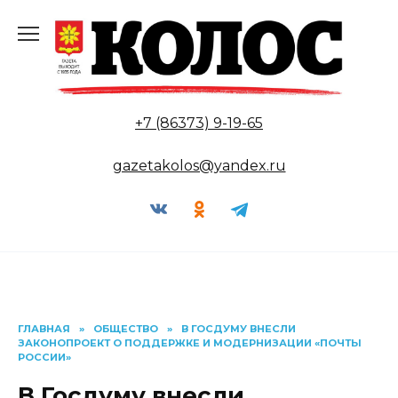
Перейти
к
содержанию
+7 (86373) 9-19-65
gazetakolos@yandex.ru
ГЛАВНАЯ
»
ОБЩЕСТВО
»
В ГОСДУМУ ВНЕСЛИ
ЗАКОНОПРОЕКТ О ПОДДЕРЖКЕ И МОДЕРНИЗАЦИИ «ПОЧТЫ
РОССИИ»
В Госдуму внесли