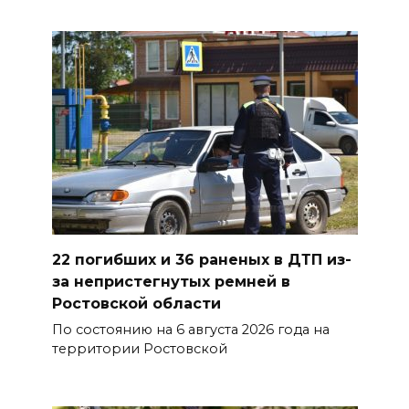
области
07 августа 2026 23:00
Дабы счастье семейное
сберечь – спрячьте первое
сорванное яблоко: приметы
на 8 августа
07 августа 2026 22:04
В Железнодорожном районе
22 погибших и 36 раненых в ДТП из-
Ростова-на-Дону на сутки
за непристегнутых ремней в
отключат воду из-за
Ростовской области
капремонта сетей
По состоянию на 6 августа 2026 года на
07 августа 2026 20:32
территории Ростовской
Полиция ищет вандалов,