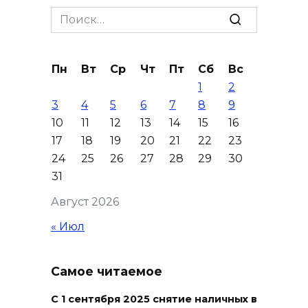
На трассе Р-280 «Новороссия»
Search
водителей будут
for:
предупреждать об угрозе
БПЛА по радио
Пн
Вт
Ср
Чт
Пт
Сб
Вс
08 августа 2026 18:15
1
2
3
4
5
6
7
8
9
На Дону обсудили вопросы
10
11
12
13
14
15
16
повышения доступности
17
18
19
20
21
22
23
медицинской помощи с
24
25
26
27
28
29
30
участием федеральных
31
экспертов
Август 2026
08 августа 2026 17:40
« Июл
В Новочеркасске построят
новую модульную котельную
Самое читаемое
и благоустроят проспект
Платовский
С 1 сентября 2025 снятие наличных в