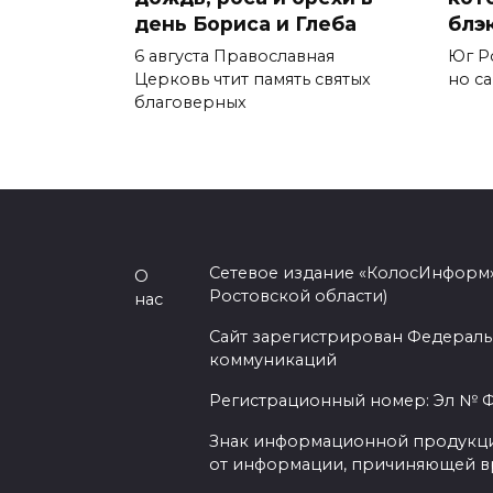
день Бориса и Глеба
блэ
6 августа Православная
Юг Ро
Церковь чтит память святых
но с
благоверных
Сетевое издание «КолосИнформ»
О
Ростовской области)
нас
Сайт зарегистрирован Федераль
коммуникаций
Регистрационный номер: Эл № ФС
Знак информационной продукции 
от информации, причиняющей вр