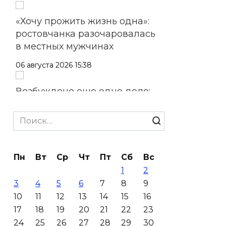
«Хочу прожить жизнь одна»:
ростовчанка разочаровалась
в местных мужчинах
06 августа 2026 15:38
Возбуждено еще одно дело:
подозреваемому в поджоге
на АЗС заполняли две
Search
емкости на 1000 л
for:
06 августа 2026 15:35
Пн
Вт
Ср
Чт
Пт
Сб
Вс
1
2
Десятки социальных
3
4
5
6
7
8
9
инициатив из Ростовской
10
11
12
13
14
15
16
области за 5 лет воплотились
17
18
19
20
21
22
23
в федеральные законы
24
25
26
27
28
29
30