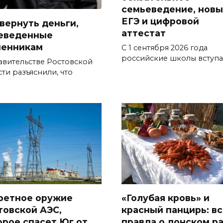
семьеведение, нов
ЕГЭ и цифровой
 вернуть деньги,
аттестат
еведенные
енникам
С 1 сентября 2026 года
российские школы вступа
авительстве Ростовской
ти разъяснили, что
ретное оружие
«Голубая кровь» и
товской АЭС,
красный панцирь: вс
орое спасет Юг от
правда о донском р