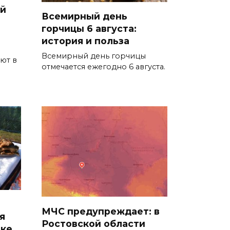
Проект строительства
ый
Всемирный день
хоккейной арены в Ростове
горчицы 6 августа:
приостановлен, но не закрыт
история и польза
06 августа 2026 14:04
Всемирный день горчицы
ют в
отмечается ежегодно 6 августа.
На Дону официально
аттестовали 107 гидов
06 августа 2026 14:01
Сбил ребенка: в
Новочеркасске разыскивают
сбежавшего с места ДТП
водителя
06 августа 2026 13:33
МЧС предупреждает: в
я
Донские кадеты участвуют в
Ростовской области
аке