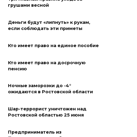
06 августа 2026 15:10
грушами весной
В Ростовской области до
Деньги будут «липнуть» к рукам,
конца года откроют 49
если соблюдать эти приметы
спортивных объектов
06 августа 2026 15:01
Кто имеет право на единое пособие
Россияне сообщают о
Кто имеет право на досрочную
массовом сбое в работе
пенсию
нескольких приложений
Ночные заморозки до -4°
06 августа 2026 14:35
ожидаются в Ростовской области
В Советском районе Ростова
из-за порыва на водоводе
Шар-террорист уничтожен над
Ростовской областью 25 июня
ограничили подачу воды
06 августа 2026 14:33
Предприниматель из