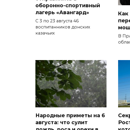
оборонно-спортивный
лагерь «Авангард»
Как
пер
С 3 по 23 августа 46
мош
воспитанников донских
казачьих
В Пр
облас
Народные приметы на 6
Сек
августа: что сулит
Рос
дождь, роса и орехи в
кот