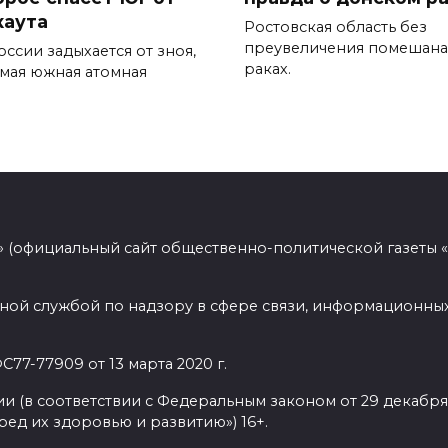
каута
Ростовская область без
преувеличения помешана
ссии задыхается от зноя,
раках.
амая южная атомная
 (официальный сайт общественно-политической газеты 
ной службой по надзору в сфере связи, информационных
77-77909 от 13 марта 2020 г.
(в соответствии с Федеральным законом от 29 декабря 
ед их здоровью и развитию») 16+.