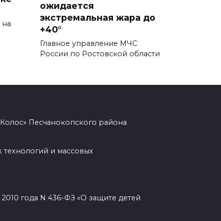
военно-спортивной смене
ожидается
«Время юных героев»
экстремальная жара до
 на
+40°
06 августа 2026 13:33
Главное управление МЧС
России по Ростовской области
Безопасность выборов,
плазменный двигатель и
золото синхронисток:
основные события 5 августа
06 августа 2026 13:33
«Колос» Песчанокопского района
Теннисистка Любовь
Проненко из Таганрога взяла
 технологий и массовых
золото в парном разряде на
турнире в Германии
06 августа 2026 12:49
2010 года N 436-ФЗ «О защите детей
На 980‑м км трассы М‑4 «Дон»