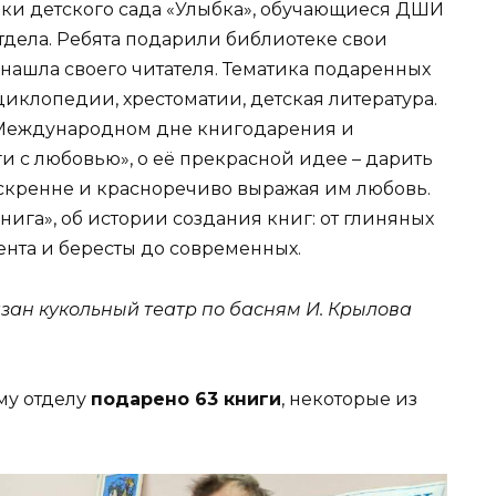
ки детского сада «Улыбка», обучающиеся ДШИ
тдела. Ребята подарили библиотеке свои
нашла своего читателя. Тематика подаренных
нциклопедии, хрестоматии, детская литература.
 Международном дне книгодарения и
 с любовью», о её прекрасной идее – дарить
искренне и красноречиво выражая им любовь.
нига», об истории создания книг: от глиняных
ента и бересты до современных.
ан кукольный театр по басням И. Крылова
му отделу
подарено 63 книги
, некоторые из