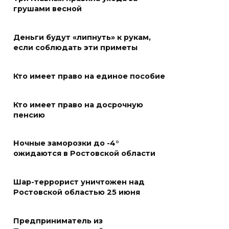
грушами весной
В Железнодорожном районе
Ростова-на-Дону на сутки
Деньги будут «липнуть» к рукам,
отключат воду из-за
если соблюдать эти приметы
капремонта сетей
07 августа 2026 20:32
Кто имеет право на единое пособие
Полиция ищет вандалов,
Кто имеет право на досрочную
осквернивших стелу
пенсию
«Освободителям Ростова»
Ночные заморозки до -4°
07 августа 2026 20:12
ожидаются в Ростовской области
Госавтоинспекция по
Ростовской области призвала
Шар-террорист уничтожен над
Ростовской областью 25 июня
водителей быть осторожными
из-за ухудшения погоды
Предприниматель из
07 августа 2026 19:39