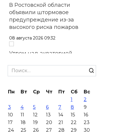
В Ростовской области
объявили штормовое
предупреждение из-за
высокого риска пожаров
08 августа 2026 09:32
Утром над акваторией
Азовского моря сбили
вражеские БПЛА
Search
for:
08 августа 2026 09:29
Пн
Вт
Ср
Чт
Пт
Сб
Вс
Аномальная жара до +40 °C
1
2
накроет Ростов-на-Дону 8
3
4
5
6
7
8
9
августа
10
11
12
13
14
15
16
08 августа 2026 09:23
17
18
19
20
21
22
23
24
25
26
27
28
29
30