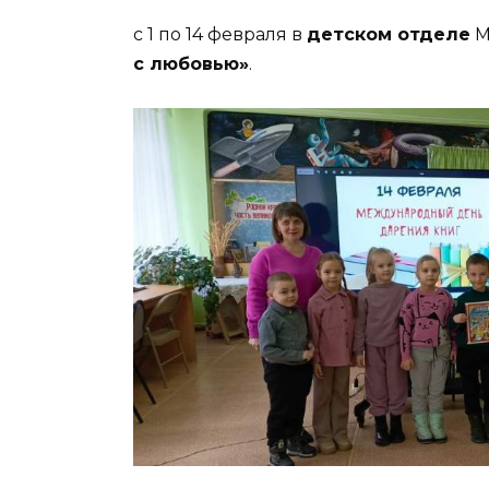
с 1 по 14 февраля в
детском отделе
М
с любовью»
.