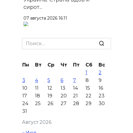
сирот...
07 августа 2026 16:11
В Чертковском районе
ремонтируют 2,85 км дороги к
Search
трем хуторам по нацпроекту
for:
07 августа 2026 15:50
Пн
Вт
Ср
Чт
Пт
Сб
Вс
1
2
Через 23 года Ростов может
3
4
5
6
7
8
9
стать городом с населением
10
11
12
13
14
15
16
под 2 млн человек
17
18
19
20
21
22
23
07 августа 2026 15:22
24
25
26
27
28
29
30
31
В Ростове на озере Лесном
Август 2026
утонул 43-летний мужчина
« Июл