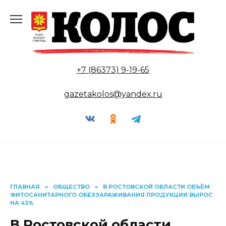
Перейти
к
содержанию
+7 (86373) 9-19-65
gazetakolos@yandex.ru
ГЛАВНАЯ
»
ОБЩЕСТВО
»
В РОСТОВСКОЙ ОБЛАСТИ ОБЪЁМ
ФИТОСАНИТАРНОГО ОБЕЗЗАРАЖИВАНИЯ ПРОДУКЦИИ ВЫРОС
НА 43%
В Ростовской области