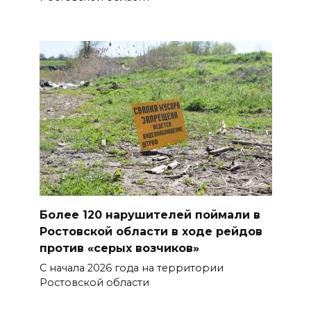
Мем с Путиным, российские
лекарства и уникальные
операции: основные события
6 августа
07 августа 2026 12:57
Проект Таганрогского музея
победил во втором конкурсе
программы «Красота внутри»
07 августа 2026 12:30
Более 120 нарушителей поймали в
Строить. Создавать. Созидать.
Ростовской области в ходе рейдов
против «серых возчиков»
07 августа 2026 12:30
С начала 2026 года на территории
Ростовской области
От Ростовской области в
полуфинал премии