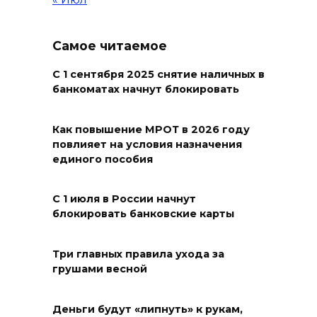
07 августа 2026 15:06
В Ростовской области из-за
Самое читаемое
жары проезжую часть
федеральных трасс поливают
С 1 сентября 2025 снятие наличных в
банкоматах начнут блокировать
водой
07 августа 2026 14:55
Как повышение МРОТ в 2026 году
повлияет на условия назначения
Сотрудники ДПС помогли
единого пособия
женщине с ребенком на
трассе М-4 «Дон»
С 1 июля в России начнут
блокировать банковские карты
07 августа 2026 14:33
В Батайске в заброшенном
Три главных правила ухода за
грушами весной
здании произошло короткое
замыкание
Деньги будут «липнуть» к рукам,
07 августа 2026 14:30