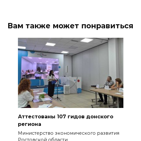
Штормовое предупреждение:
на Ростовскую область
Вам также может понравиться
надвигаются ливни с градом
07 августа 2026 13:59
В Общественной палате
предложили сократить
рабочий день из-за жары
07 августа 2026 13:43
Памятник Ермаку в
Новочеркасске перекрасили в
черный цвет – общественники
Аттестованы 107 гидов донского
бьют тревогу
региона
Министерство экономического развития
07 августа 2026 13:38
Ростовской области