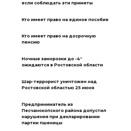
если соблюдать эти приметы
Учиться, чтобы работать
Кто имеет право на единое пособие
07 августа 2026 14:28
Кто имеет право на досрочную
Раскаленный август
пенсию
07 августа 2026 14:28
Ночные заморозки до -4°
ожидаются в Ростовской области
До 120 человек на борту:
новому «Метеору» присвоили
имя «Андрей Байков»
Шар-террорист уничтожен над
Ростовской областью 25 июня
07 августа 2026 14:25
Предприниматель из
Миграционная ситуация на
Песчанокопского района допустил
Дону
нарушения при декларировании
партии пшеницы
07 августа 2026 14:20