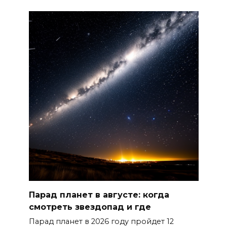
#МЫВМЕСТЕ-2026 вышли 12
проектов
07 августа 2026 12:30
Александр Ищенко отметил
заслуги депутатов-
строителей в помощи
госпиталям, школам и
детским домам
07 августа 2026 12:28
Приемная кампания в
медколледже
Парад планет в августе: когда
07 августа 2026 12:25
смотреть звездопад и где
Атаку БПЛА отразили ночью в
Парад планет в 2026 году пройдет 12