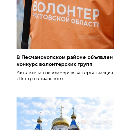
07 августа 2026 11:37
С 18 августа в Ростове в пер.
Доломановском появятся еще
11 новых парковок
07 августа 2026 10:43
В Песчанокопском районе объявлен
В Ростовской области
конкурс волонтерских групп
стоимость патента для
Автономная некоммерческая организация
трудовых мигрантов
«Центр социального
планируют поднять до 17
тысяч рублей
07 августа 2026 10:18
Вместе 70 лет: в Сальском
районе супруги отметили