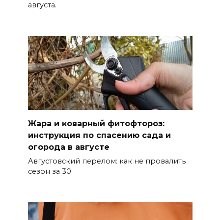
августа.
небе над Ростовской
областью
07 августа 2026 12:15
В некоторых районах Ростова
концентрация
формальдегида в воздухе
превысила норму в 12 раз
07 августа 2026 11:56
Жара и коварный фитофтороз:
инструкция по спасению сада и
Энергетики против стихии
огорода в августе
Августовский перелом: как не провалить
07 августа 2026 11:48
сезон за 30
Казачий батальон «Покров»
формируется в войсках
беспилотных систем