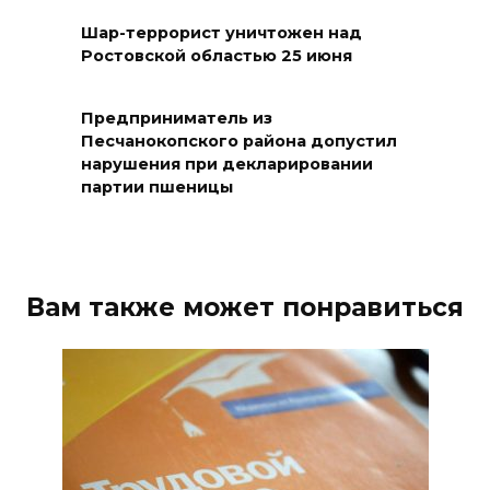
самодельные поилки для
Шар-террорист уничтожен над
бездомных животных
Ростовской областью 25 июня
08 августа 2026 16:56
Предприниматель из
Журналисты «ДОН 24» вышли
Песчанокопского района допустил
нарушения при декларировании
на субботник в парке
партии пшеницы
Островского
08 августа 2026 15:59
Сносить нельзя, сохранять
Вам также может понравиться
нечем: как ростовчане
спасают доходный дом
Рувинского от запустения
08 августа 2026 14:04
В Волгодонске мужчина