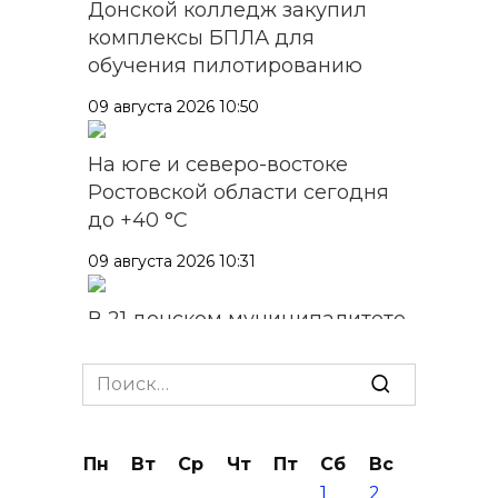
Донской колледж закупил
комплексы БПЛА для
обучения пилотированию
09 августа 2026 10:50
На юге и северо-востоке
Ростовской области сегодня
до +40 °C
09 августа 2026 10:31
В 21 донском муниципалитете
ожидается чрезвычайная
жара
Search
for:
09 августа 2026 09:34
Пн
Вт
Ср
Чт
Пт
Сб
Вс
Ураган не обещают: сегодня в
1
2