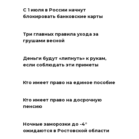
08 августа 2026 18:15
С 1 июля в России начнут
блокировать банковские карты
На Дону обсудили вопросы
повышения доступности
медицинской помощи с
Три главных правила ухода за
грушами весной
участием федеральных
экспертов
Деньги будут «липнуть» к рукам,
08 августа 2026 17:40
если соблюдать эти приметы
В Новочеркасске построят
Кто имеет право на единое пособие
новую модульную котельную
и благоустроят проспект
Платовский
Кто имеет право на досрочную
пенсию
08 августа 2026 17:18
Ночные заморозки до -4°
Это стало нашей традицией:
ожидаются в Ростовской области
ростовчане установили