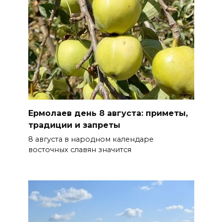
сберечь – спрячьте первое
сорванное яблоко: приметы
на 8 августа
07 августа 2026 22:04
В Железнодорожном районе
Ростова-на-Дону на сутки
отключат воду из-за
Ермолаев день 8 августа: приметы,
капремонта сетей
традиции и запреты
07 августа 2026 20:32
8 августа в народном календаре
восточных славян значится
Полиция ищет вандалов,
осквернивших стелу
«Освободителям Ростова»
07 августа 2026 20:12