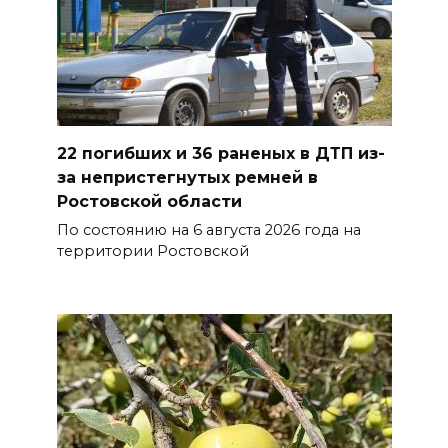
накроет Ростов-на-Дону 8
августа
08 августа 2026 09:23
Ночью дежурными силами
22 погибших и 36 раненых в ДТП из-
ПВО перехвачены и
за непристегнутых ремней в
уничтожены 397 украинских
Ростовской области
беспилотников
По состоянию на 6 августа 2026 года на
08 августа 2026 09:19
территории Ростовской
Более 30 БПЛА сбили ночью в
пяти районах Ростовской
области
07 августа 2026 23:00
Дабы счастье семейное