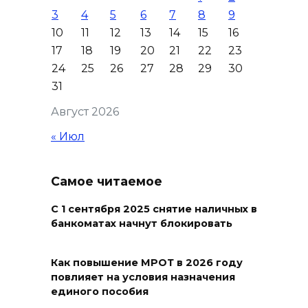
Ростове жара
3
4
5
6
7
8
9
09 августа 2026 07:01
10
11
12
13
14
15
16
17
18
19
20
21
22
23
Горел сухостой: в Ростовской
24
25
26
27
28
29
30
области сбили 30 БПЛА
31
08 августа 2026 23:10
Август 2026
« Июл
Пусть съест ребенок капусту,
дабы учеба легко давалась:
приметы на 9 августа
Самое читаемое
08 августа 2026 18:37
С 1 сентября 2025 снятие наличных в
банкоматах начнут блокировать
На трассе Р-280 «Новороссия»
водителей будут
Как повышение МРОТ в 2026 году
предупреждать об угрозе
повлияет на условия назначения
БПЛА по радио
единого пособия