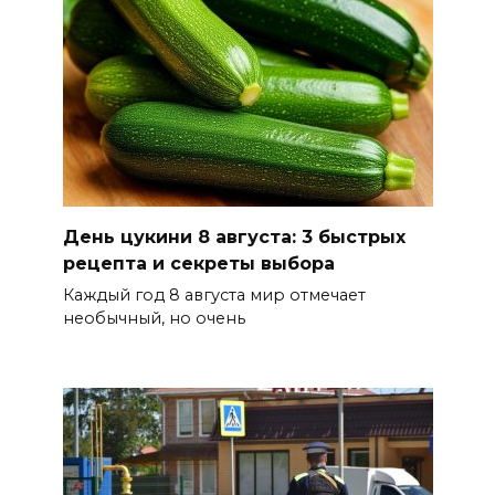
ликвидировали 16
техногенных пожаров и 30
возгораний растительности
08 августа 2026 10:35
В Ростовской области
объявили штормовое
предупреждение из-за
День цукини 8 августа: 3 быстрых
высокого риска пожаров
рецепта и секреты выбора
08 августа 2026 09:32
Каждый год 8 августа мир отмечает
необычный, но очень
Утром над акваторией
Азовского моря сбили
вражеские БПЛА
08 августа 2026 09:29
Аномальная жара до +40 °C