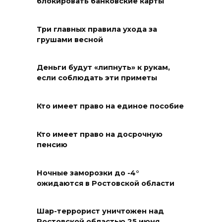
блокировать банковские карты
07 августа 2026 23:00
Три главных правила ухода за
грушами весной
Дабы счастье семейное
сберечь – спрячьте первое
сорванное яблоко: приметы
Деньги будут «липнуть» к рукам,
на 8 августа
если соблюдать эти приметы
07 августа 2026 22:04
Кто имеет право на единое пособие
В Железнодорожном районе
Ростова-на-Дону на сутки
Кто имеет право на досрочную
пенсию
отключат воду из-за
капремонта сетей
Ночные заморозки до -4°
07 августа 2026 20:32
ожидаются в Ростовской области
Полиция ищет вандалов,
Шар-террорист уничтожен над
осквернивших стелу
Ростовской областью 25 июня