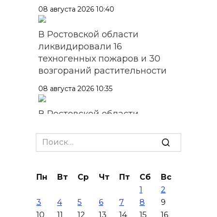
08 августа 2026 10:40
В Ростовской области
ликвидировали 16
техногенных пожаров и 30
возгораний растительности
08 августа 2026 10:35
В Ростовской области
объявили штормовое
предупреждение из-за
Search
высокого риска пожаров
for:
08 августа 2026 09:32
Пн
Вт
Ср
Чт
Пт
Сб
Вс
1
2
Утром над акваторией
3
4
5
6
7
8
9
Азовского моря сбили
10
11
12
13
14
15
16