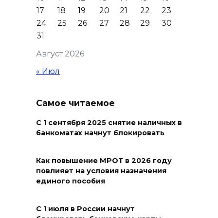
вражеские БПЛА
17
18
19
20
21
22
23
08 августа 2026 09:29
24
25
26
27
28
29
30
31
Аномальная жара до +40 °C
Август 2026
накроет Ростов-на-Дону 8
августа
« Июл
08 августа 2026 09:23
Самое читаемое
Ночью дежурными силами
ПВО перехвачены и
С 1 сентября 2025 снятие наличных в
банкоматах начнут блокировать
уничтожены 397 украинских
беспилотников
Как повышение МРОТ в 2026 году
08 августа 2026 09:19
повлияет на условия назначения
единого пособия
Более 30 БПЛА сбили ночью в
пяти районах Ростовской
С 1 июля в России начнут
области