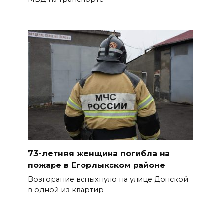
07 августа 2026 14:55
Сотрудники ДПС помогли
женщине с ребенком на
трассе М-4 «Дон»
07 августа 2026 14:33
В Батайске в заброшенном
здании произошло короткое
замыкание
73-летняя женщина погибла на
БОЛЬШЕ НОВОСТЕЙ
пожаре в Егорлыкском районе
Возгорание вспыхнуло на улице Донской
в одной из квартир