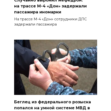
Садовой, 94, обследуют
на трассе М-4 «Дон» задержали
специалисты
пассажира иномарки
07 августа 2026 17:03
На трассе М-4 «Дон» сотрудники ДПС
задержали пассажира
Бетон и влага: эксперт ЮФУ
объяснил, почему
ростовчанам тяжело
переносить жару
07 августа 2026 16:30
ВСЕ КАК ЕСТЬ. Исчезающая
Украина. Страна вдов и
сирот...
07 августа 2026 16:11
Беглец из федерального розыска
В Чертковском районе
попался на умной системе МВД в