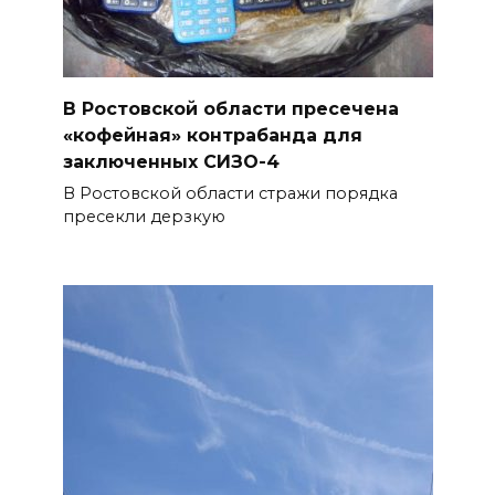
улицах
07 августа 2026 18:42
В Ростовской области более
В Ростовской области пресечена
2000 жителей бесплатно
«кофейная» контрабанда для
осваивают новые профессии
заключенных СИЗО-4
В Ростовской области стражи порядка
07 августа 2026 18:38
пресекли дерзкую
Бесплатные путевки для 17
тысяч детей: в Ростовской
области продолжается
оздоровительная кампания
07 августа 2026 18:30
Судьба аварийного особняка
в донской столице