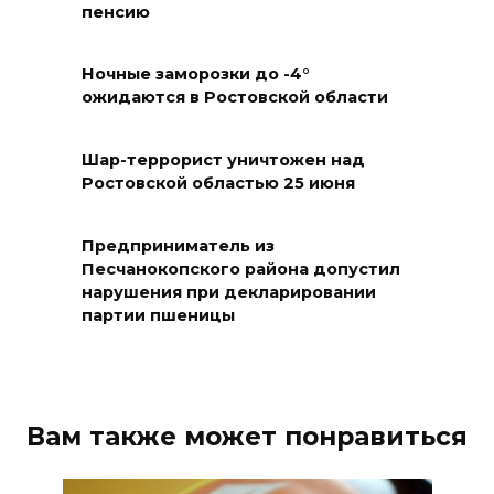
пенсию
с Днем физкультурника
08 августа 2026 10:49
Ночные заморозки до -4°
ожидаются в Ростовской области
Ростовчане оказались среди
эвакуированных с пляжа в
Шар-террорист уничтожен над
Новороссийске
Ростовской областью 25 июня
08 августа 2026 10:40
Предприниматель из
В Ростовской области
Песчанокопского района допустил
нарушения при декларировании
ликвидировали 16
партии пшеницы
техногенных пожаров и 30
возгораний растительности
08 августа 2026 10:35
Вам также может понравиться
В Ростовской области
объявили штормовое