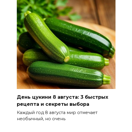
уничтожены 397 украинских
беспилотников
08 августа 2026 09:19
Более 30 БПЛА сбили ночью в
пяти районах Ростовской
области
07 августа 2026 23:00
Дабы счастье семейное
сберечь – спрячьте первое
сорванное яблоко: приметы
День цукини 8 августа: 3 быстрых
на 8 августа
рецепта и секреты выбора
07 августа 2026 22:04
Каждый год 8 августа мир отмечает
необычный, но очень
В Железнодорожном районе
Ростова-на-Дону на сутки