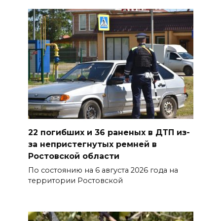
отключат воду из-за
капремонта сетей
07 августа 2026 20:32
Полиция ищет вандалов,
осквернивших стелу
«Освободителям Ростова»
07 августа 2026 20:12
22 погибших и 36 раненых в ДТП из-
Госавтоинспекция по
за непристегнутых ремней в
Ростовской области призвала
Ростовской области
водителей быть осторожными
По состоянию на 6 августа 2026 года на
из-за ухудшения погоды
территории Ростовской
07 августа 2026 19:39
Сап-фестиваль, ночной забег