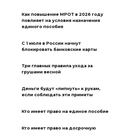
08 августа 2026 15:59
Как повышение МРОТ в 2026 году
повлияет на условия назначения
Сносить нельзя, сохранять
единого пособия
нечем: как ростовчане
спасают доходный дом
С 1 июля в России начнут
Рувинского от запустения
блокировать банковские карты
08 августа 2026 14:04
Три главных правила ухода за
грушами весной
В Волгодонске мужчина
поджег газ в квартире
бывшей жены, эвакуированы
Деньги будут «липнуть» к рукам,
7 человек
если соблюдать эти приметы
08 августа 2026 13:19
Кто имеет право на единое пособие
Юрий Слюсарь поздравил
жителей Ростовской области
Кто имеет право на досрочную