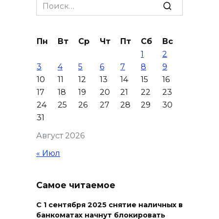
Search
08 августа 2026 17:40
for:
В Новочеркасске построят
Пн
Вт
Ср
Чт
Пт
Сб
Вс
новую модульную котельную
1
2
и благоустроят проспект
3
4
5
6
7
8
9
Платовский
10
11
12
13
14
15
16
08 августа 2026 17:18
17
18
19
20
21
22
23
24
25
26
27
28
29
30
Это стало нашей традицией:
31
ростовчане установили
Август 2026
самодельные поилки для
бездомных животных
« Июл
08 августа 2026 16:56
Самое читаемое
Журналисты «ДОН 24» вышли
на субботник в парке
С 1 сентября 2025 снятие наличных в
банкоматах начнут блокировать
Островского