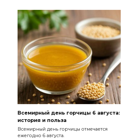
06 августа 2026 15:10
В Ростовской области до
конца года откроют 49
спортивных объектов
06 августа 2026 15:01
Россияне сообщают о
массовом сбое в работе
нескольких приложений
06 августа 2026 14:35
В Советском районе Ростова
Всемирный день горчицы 6 августа:
из-за порыва на водоводе
история и польза
ограничили подачу воды
Всемирный день горчицы отмечается
06 августа 2026 14:33
ежегодно 6 августа.