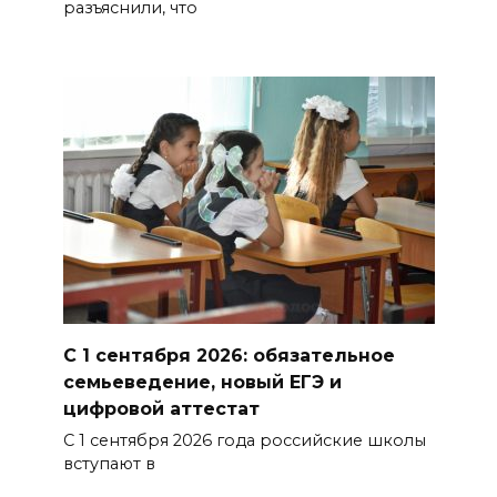
разъяснили, что
06 августа 2026 15:35
Снова пробка: затор на 8 км
собрался на М-4 «Дон» под
Шахтами
06 августа 2026 15:20
Александр Брод – о
современных подходах к
контролю за выборами и
подготовке наблюдателей на
Дону
С 1 сентября 2026: обязательное
семьеведение, новый ЕГЭ и
06 августа 2026 15:12
цифровой аттестат
С 1 сентября 2026 года российские школы
В донских школах к 1 сентября
вступают в
обновят учебники