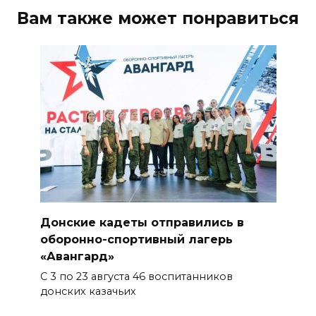
поучаствовать в конкурсе
Вам также может понравиться
«Лучший школьный педагог-
библиотекарь России»
06 августа 2026 16:30
ВСЕ КАК ЕСТЬ. Политика
Зеленского: ложь, вранье и
провокация
06 августа 2026 16:25
Подготовка к школе
Донские кадеты отправились в
06 августа 2026 15:51
оборонно-спортивный лагерь
«Авангард»
Донские спасатели провели
С 3 по 23 августа 46 воспитанников
профилактические занятия
донских казачьих
более чем для 11 тыс. детей