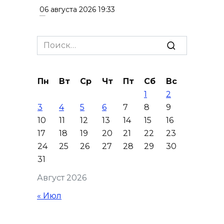
06 августа 2026 19:33
Шахбокс, падел и пилон: в
Search
Ростовской области
for:
зарегистрировали новые
виды спорта
Пн
Вт
Ср
Чт
Пт
Сб
Вс
06 августа 2026 19:30
1
2
3
4
5
6
7
8
9
Юрий Слюсарь поздравил
10
11
12
13
14
15
16
донских строителей с
17
18
19
20
21
22
23
профессиональным
24
25
26
27
28
29
30
праздником и вручил
31
награды
Август 2026
06 августа 2026 18:35
« Июл
Осторожно! Падение