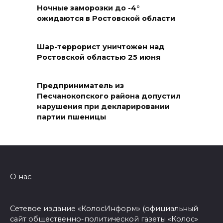
Ночные заморозки до -4°
07 августа 2026 17:14
ожидаются в Ростовской области
В Ростове доходный дом
Емельяновых на Большой
Шар-террорист уничтожен над
Ростовской областью 25 июня
Садовой, 94, обследуют
специалисты
Предприниматель из
07 августа 2026 17:03
Песчанокопского района допустил
нарушения при декларировании
Бетон и влага: эксперт ЮФУ
партии пшеницы
объяснил, почему
ростовчанам тяжело
переносить жару
07 августа 2026 16:30
О нас
ВСЕ КАК ЕСТЬ. Исчезающая
Сетевое издание «КолосИнформ» (официальный
Украина. Страна вдов и
сайт общественно-политической газеты «Колос»
сирот...