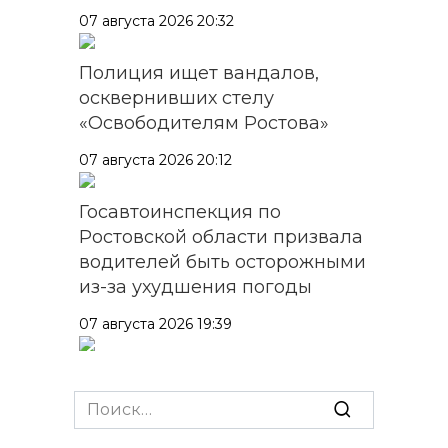
07 августа 2026 20:32
Полиция ищет вандалов,
осквернивших стелу
«Освободителям Ростова»
07 августа 2026 20:12
Госавтоинспекция по
Ростовской области призвала
водителей быть осторожными
из-за ухудшения погоды
07 августа 2026 19:39
Сап-фестиваль, ночной забег
и турниры: как в Ростове
Search
отметят День физкультурника
for: