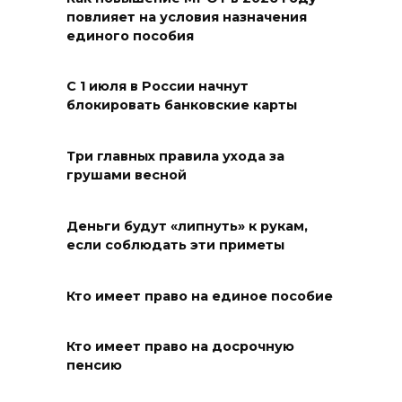
07 августа 2026 18:30
повлияет на условия назначения
единого пособия
Судьба аварийного особняка
в донской столице
С 1 июля в России начнут
блокировать банковские карты
07 августа 2026 18:28
«Метеор» «Андрей Байков»
Три главных правила ухода за
грушами весной
07 августа 2026 18:25
Деньги будут «липнуть» к рукам,
Меры поддержки после ЧС
если соблюдать эти приметы
07 августа 2026 17:48
Кто имеет право на единое пособие
На Дону обсудили
взаимодействие участников
Кто имеет право на досрочную
избирательного процесса в
пенсию
период ЕДГ-2026