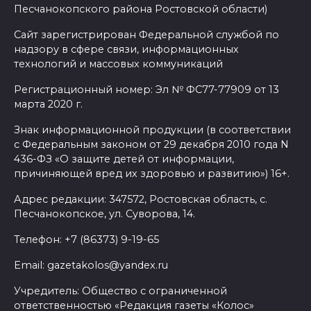
Песчанокопского района Ростовской области)
07 августа 2026 16:11
Сайт зарегистрирован Федеральной службой по
надзору в сфере связи, информационных
В Чертковском районе
технологий и массовых коммуникаций
ремонтируют 2,85 км дороги к
Регистрационный номер: Эл № ФС77-77909 от 13
трем хуторам по нацпроекту
марта 2020 г.
07 августа 2026 15:50
Знак информационной продукции (в соответствии
с Федеральным законом от 29 декабря 2010 года N
Через 23 года Ростов может
436-ФЗ «О защите детей от информации,
причиняющей вред их здоровью и развитию») 16+.
стать городом с населением
под 2 млн человек
Адрес редакции: 347572, Ростовская область, с.
Песчанокопское, ул. Суворова, 14.
07 августа 2026 15:22
Телефон: +7 (86373) 9-19-65
В Ростове на озере Лесном
Email: gazetakolos@yandex.ru
утонул 43-летний мужчина
Учредитель: Общество с ограниченной
07 августа 2026 15:06
ответственностью «Редакция газеты «Колос»