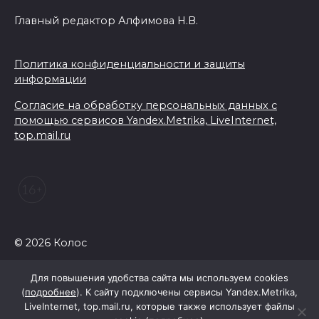
Главный редактор Алфимова Н.В.
В Ростовской области из-за
жары проезжую часть
федеральных трасс поливают
Политика конфиденциальности и защиты
водой
информации
07 августа 2026 14:55
Согласие на обработку персональных данных с
помощью сервисов Yandex.Metrika, LiveInternet,
top.mail.ru
Сотрудники ДПС помогли
женщине с ребенком на
трассе М-4 «Дон»
07 августа 2026 14:33
В Батайске в заброшенном
© 2026 Колос
здании произошло короткое
замыкание
Для повышения удобства сайта мы используем cookies
(
подробнее
). К сайту подключены сервисы Yandex.Metrika,
07 августа 2026 14:30
LiveInternet, top.mail.ru, которые также использует файлы