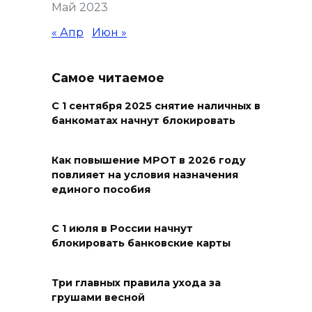
Май 2023
до +40 °C
« Апр
Июн »
09 августа 2026 10:31
В 21 донском муниципалитете
Самое читаемое
ожидается чрезвычайная
С 1 сентября 2025 снятие наличных в
жара
банкоматах начнут блокировать
09 августа 2026 09:34
Как повышение МРОТ в 2026 году
Ураган не обещают: сегодня в
повлияет на условия назначения
Ростове жара
единого пособия
09 августа 2026 07:01
С 1 июля в России начнут
блокировать банковские карты
Горел сухостой: в Ростовской
области сбили 30 БПЛА
Три главных правила ухода за
08 августа 2026 23:10
грушами весной