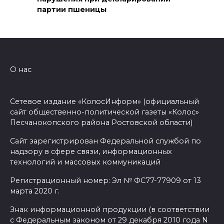
08 августа 2026 17:40
партии пшеницы
В Новочеркасске построят
новую модульную котельную
и благоустроят проспект
О нас
Платовский
08 августа 2026 17:18
Сетевое издание «КолосИнформ» (официальный
сайт общественно-политической газеты «Колос»
Это стало нашей традицией:
Песчанокопского района Ростовской области)
ростовчане установили
самодельные поилки для
Сайт зарегистрирован Федеральной службой по
надзору в сфере связи, информационных
бездомных животных
технологий и массовых коммуникаций
08 августа 2026 16:56
Регистрационный номер: Эл № ФС77-77909 от 13
марта 2020 г.
Журналисты «ДОН 24» вышли
Знак информационной продукции (в соответствии
на субботник в парке
с Федеральным законом от 29 декабря 2010 года N
Островского