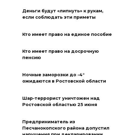
Пусть съест ребенок капусту,
Деньги будут «липнуть» к рукам,
дабы учеба легко давалась:
если соблюдать эти приметы
приметы на 9 августа
08 августа 2026 18:37
Кто имеет право на единое пособие
На трассе Р-280 «Новороссия»
Кто имеет право на досрочную
водителей будут
пенсию
предупреждать об угрозе
БПЛА по радио
Ночные заморозки до -4°
ожидаются в Ростовской области
08 августа 2026 18:15
На Дону обсудили вопросы
Шар-террорист уничтожен над
Ростовской областью 25 июня
повышения доступности
медицинской помощи с
участием федеральных
Предприниматель из
экспертов
Песчанокопского района допустил
нарушения при декларировании