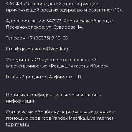
436-ФЗ «О защите детей от информации,
причиняющей вред их здоровью и развитию») 16+.
08 августа 2026 15:59
Адрес редакции: 347572, Ростовская область, с.
Сносить нельзя, сохранять
Песчанокопское, ул. Суворова, 14.
нечем: как ростовчане
Телефон: +7 (86373) 9-19-65
спасают доходный дом
Рувинского от запустения
Email: gazetakolos@yandex.ru
08 августа 2026 14:04
Учредитель: Общество с ограниченной
ответственностью «Редакция газеты «Колос»
В Волгодонске мужчина
Главный редактор Алфимова Н.В.
поджег газ в квартире
бывшей жены, эвакуированы
Политика конфиденциальности и защиты
7 человек
информации
08 августа 2026 13:19
Согласие на обработку персональных данных с
помощью сервисов Yandex.Metrika, LiveInternet,
Юрий Слюсарь поздравил
top.mail.ru
жителей Ростовской области