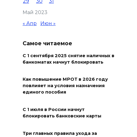
29
30
31
Кондиционеры создают
Май 2023
перегрузку: ростовчан
предупредили о рисках
« Апр
Июн »
отключения электроэнергии
05 августа 2026 18:37
Самое читаемое
С 1 сентября 2025 снятие наличных в
Зарядка со стражем порядка
банкоматах начнут блокировать
05 августа 2026 18:35
Как повышение МРОТ в 2026 году
Молодые инженеры
повлияет на условия назначения
единого пособия
05 августа 2026 18:32
С 1 июля в России начнут
По пути к большой трассе
блокировать банковские карты
05 августа 2026 18:32
Три главных правила ухода за