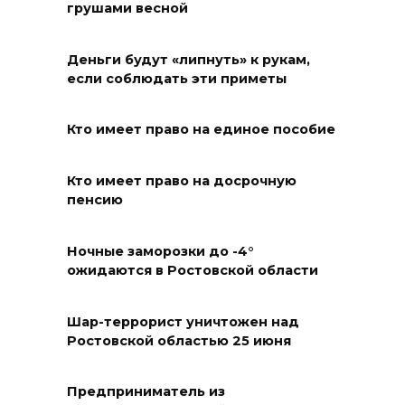
Футбольный разгром в Кубке
грушами весной
России
05 августа 2026 18:30
Деньги будут «липнуть» к рукам,
если соблюдать эти приметы
Огненный шторм во дворе
Кто имеет право на единое пособие
05 августа 2026 18:29
Кто имеет право на досрочную
Подготовка к школе
пенсию
05 августа 2026 18:27
Ночные заморозки до -4°
Жеребьевка политических
ожидаются в Ростовской области
партий
Шар-террорист уничтожен над
05 августа 2026 18:25
Ростовской областью 25 июня
АЗС работают в штатном
режиме
Предприниматель из