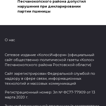
Песчанокопского района допустил
05 августа 2026 18:21
нарушения при декларировании
партии пшеницы
Четыре новые школы
откроются в Ростовской
области 1 сентября
05 августа 2026 18:16
О нас
По итогам регионального
Сетевое издание «КолосИнформ» (официальный
этапа премии
сайт общественно-политической газеты «Колос»
#МЫВМЕСТЕ-2026 на Дону
Песчанокопского района Ростовской области)
победителями признаны 29
Сайт зарегистрирован Федеральной службой по
проектов
надзору в сфере связи, информационных
05 августа 2026 18:06
технологий и массовых коммуникаций
Регистрационный номер: Эл № ФС77-77909 от 13
К соглашению о наблюдении
марта 2020 г.
за выборами в Госдуму