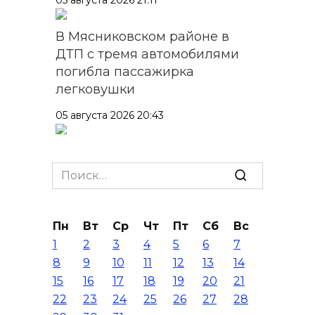
В Мясниковском районе в
ДТП с тремя автомобилями
погибла пассажирка
легковушки
05 августа 2026 20:43
Более 11,5 тысячи домов
Ростовской области перешли
Search
в чаты в мессенджере MAX
for:
05 августа 2026 19:13
Пн
Вт
Ср
Чт
Пт
Сб
Вс
1
2
3
4
5
6
7
В Ростовской области
8
9
10
11
12
13
14
пропала 17-летняя девушка
15
16
17
18
19
20
21
05 августа 2026 19:03
22
23
24
25
26
27
28