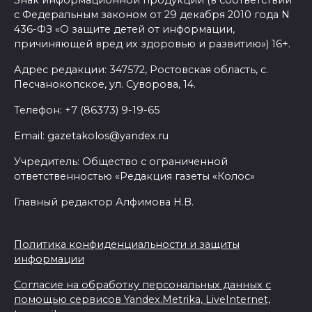
Знак информационной продукции (в соответствии
присоединились 8 партий
с Федеральным законом от 29 декабря 2010 года N
436-ФЗ «О защите детей от информации,
05 августа 2026 18:04
причиняющей вред их здоровью и развитию») 16+.
Ростовский врач подготовил
Адрес редакции: 347572, Ростовская область, с.
памятку по действиям при
Песчанокопское, ул. Суворова, 14.
беспилотной опасности
Телефон: +7 (86373) 9-19-65
05 августа 2026 17:34
Email: gazetakolos@yandex.ru
Регистрация открыта:
Учредитель: Общество с ограниченной
ответственностью «Редакция газеты «Колос»
фестиваль инклюзивного
добровольчества «Я
Главный редактор Алфимова Н.В.
чувствую» пройдет на Дону
05 августа 2026 17:20
Политика конфиденциальности и защиты
информации
Донская инициатива:
Согласие на обработку персональных данных с
получать лечебное питание
помощью сервисов Yandex.Metrika, LiveInternet,
для инвалидов станет проще