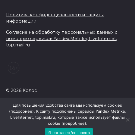
Ростова-на-Дону на сутки
отключат воду из-за
Политика конфиденциальности и защиты
капремонта сетей
информации
07 августа 2026 20:32
Согласие на обработку персональных данных с
помощью сервисов Yandex.Metrika, LiveInternet,
top.mail.ru
Полиция ищет вандалов,
осквернивших стелу
«Освободителям Ростова»
07 августа 2026 20:12
Госавтоинспекция по
© 2026 Колос
Ростовской области призвала
водителей быть осторожными
Для повышения удобства сайта мы используем cookies
из-за ухудшения погоды
(
подробнее
). К сайту подключены сервисы Yandex.Metrika,
LiveInternet, top.mail.ru, которые также использует файлы
07 августа 2026 19:39
cookie (
подробнее
).
Я согласен/согласна