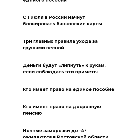
жителей Ростовской области
с Днем физкультурника
С 1 июля в России начнут
08 августа 2026 10:49
блокировать банковские карты
Ростовчане оказались среди
Три главных правила ухода за
эвакуированных с пляжа в
грушами весной
Новороссийске
08 августа 2026 10:40
Деньги будут «липнуть» к рукам,
если соблюдать эти приметы
В Ростовской области
ликвидировали 16
Кто имеет право на единое пособие
техногенных пожаров и 30
возгораний растительности
Кто имеет право на досрочную
пенсию
08 августа 2026 10:35
В Ростовской области
Ночные заморозки до -4°
ожидаются в Ростовской области