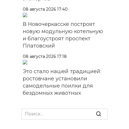
08 августа 2026 17:40
В Новочеркасске построят
новую модульную котельную
и благоустроят проспект
Платовский
08 августа 2026 17:18
Это стало нашей традицией:
ростовчане установили
самодельные поилки для
бездомных животных
08 августа 2026 16:56
Search
Журналисты «ДОН 24» вышли
for:
на субботник в парке