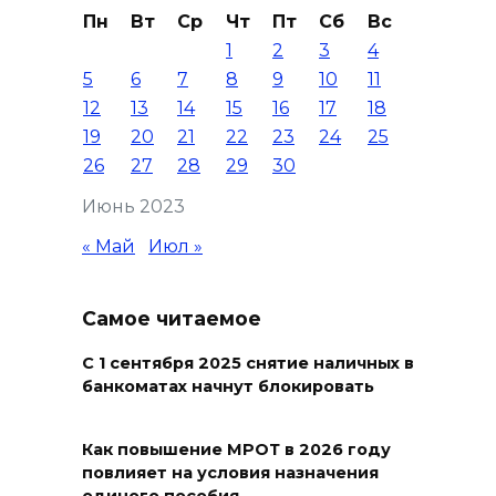
Островского
Пн
Вт
Ср
Чт
Пт
Сб
Вс
1
2
3
4
08 августа 2026 15:59
5
6
7
8
9
10
11
12
13
14
15
16
17
18
Сносить нельзя, сохранять
19
20
21
22
23
24
25
нечем: как ростовчане
26
27
28
29
30
спасают доходный дом
Рувинского от запустения
Июнь 2023
08 августа 2026 14:04
« Май
Июл »
В Волгодонске мужчина
Самое читаемое
поджег газ в квартире
бывшей жены, эвакуированы
С 1 сентября 2025 снятие наличных в
7 человек
банкоматах начнут блокировать
08 августа 2026 13:19
Как повышение МРОТ в 2026 году
повлияет на условия назначения
Юрий Слюсарь поздравил
единого пособия