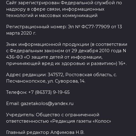
Сайт зарегистрирован Федеральной службой по
уничтожены 397 украинских
надзору в сфере связи, информационных
беспилотников
технологий и массовых коммуникаций
08 августа 2026 09:19
Регистрационный номер: Эл № ФС77-77909 от 13
марта 2020 г.
Более 30 БПЛА сбили ночью в
Знак информационной продукции (в соответствии
пяти районах Ростовской
с Федеральным законом от 29 декабря 2010 года N
области
436-ФЗ «О защите детей от информации,
причиняющей вред их здоровью и развитию») 16+.
07 августа 2026 23:00
Адрес редакции: 347572, Ростовская область, с.
Песчанокопское, ул. Суворова, 14.
Дабы счастье семейное
сберечь – спрячьте первое
Телефон: +7 (86373) 9-19-65
сорванное яблоко: приметы
Email: gazetakolos@yandex.ru
на 8 августа
Учредитель: Общество с ограниченной
07 августа 2026 22:04
ответственностью «Редакция газеты «Колос»
В Железнодорожном районе
Главный редактор Алфимова Н.В.