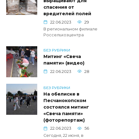
выращивают для
спасения от
вредителей полей
22.06.2023
29
В региональном филиале
Россельхозцентра
БЕЗ РУБРИКИ
Митинг «Свеча
памяти» (видео)
22.06.2023
28
БЕЗ РУБРИКИ
На обелиске в
Песчанокопском
состоялся митинг
«Свеча памяти»
(фоторепортаж)
22.06.2023
56
Сегодня, 22 июня, в