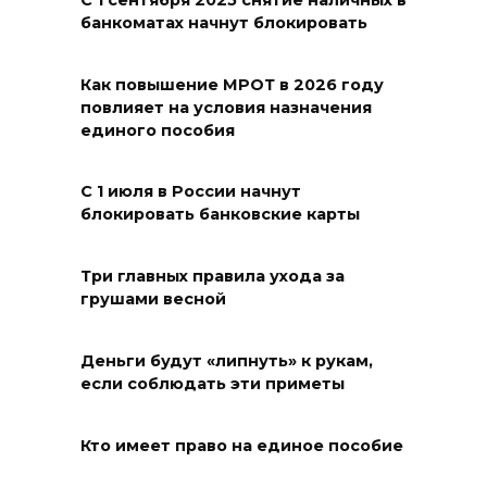
С 1 сентября 2025 снятие наличных в
банкоматах начнут блокировать
08 августа 2026 14:04
В Волгодонске мужчина
Как повышение МРОТ в 2026 году
повлияет на условия назначения
поджег газ в квартире
единого пособия
бывшей жены, эвакуированы
7 человек
С 1 июля в России начнут
08 августа 2026 13:19
блокировать банковские карты
Юрий Слюсарь поздравил
Три главных правила ухода за
жителей Ростовской области
грушами весной
с Днем физкультурника
08 августа 2026 10:49
Деньги будут «липнуть» к рукам,
если соблюдать эти приметы
Ростовчане оказались среди
эвакуированных с пляжа в
Кто имеет право на единое пособие
Новороссийске