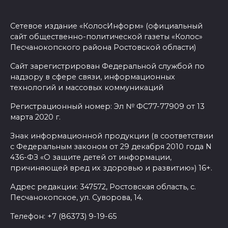
вражеские БПЛА
08 августа 2026 09:29
Сетевое издание «КолосИнформ» (официальный
сайт общественно-политической газеты «Колос»
Аномальная жара до +40 °C
Песчанокопского района Ростовской области)
накроет Ростов-на-Дону 8
Сайт зарегистрирован Федеральной службой по
августа
надзору в сфере связи, информационных
технологий и массовых коммуникаций
08 августа 2026 09:23
Регистрационный номер: Эл № ФС77-77909 от 13
Ночью дежурными силами
марта 2020 г.
ПВО перехвачены и
Знак информационной продукции (в соответствии
уничтожены 397 украинских
с Федеральным законом от 29 декабря 2010 года N
беспилотников
436-ФЗ «О защите детей от информации,
причиняющей вред их здоровью и развитию») 16+.
08 августа 2026 09:19
Адрес редакции: 347572, Ростовская область, с.
Песчанокопское, ул. Суворова, 14.
Более 30 БПЛА сбили ночью в
пяти районах Ростовской
Телефон: +7 (86373) 9-19-65
области