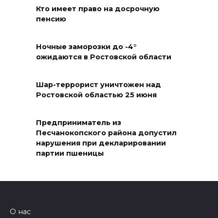
Кто имеет право на досрочную
08 августа 2026 10:40
пенсию
В Ростовской области
ликвидировали 16
Ночные заморозки до -4°
ожидаются в Ростовской области
техногенных пожаров и 30
возгораний растительности
Шар-террорист уничтожен над
08 августа 2026 10:35
Ростовской областью 25 июня
В Ростовской области
Предприниматель из
объявили штормовое
Песчанокопского района допустил
предупреждение из-за
нарушения при декларировании
высокого риска пожаров
партии пшеницы
08 августа 2026 09:32
Утром над акваторией
Азовского моря сбили
О нас