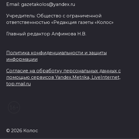
Email: gazetakolos@yandex.ru
07 августа 2026 23:00
Учредитель: Общество с ограниченной
ответственностью «Редакция газеты «Колос»
Дабы счастье семейное
сберечь – спрячьте первое
Главный редактор Алфимова Н.В.
сорванное яблоко: приметы
на 8 августа
Политика конфиденциальности и защиты
информации
07 августа 2026 22:04
Согласие на обработку персональных данных с
В Железнодорожном районе
помощью сервисов Yandex.Metrika, LiveInternet,
top.mail.ru
Ростова-на-Дону на сутки
отключат воду из-за
капремонта сетей
07 августа 2026 20:32
Полиция ищет вандалов,
© 2026 Колос
осквернивших стелу