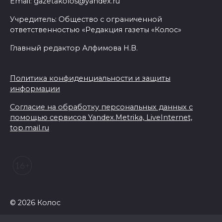
Email: gazetakolos@yandex.ru
В центре Ростова участок
Учредитель: Общество с ограниченной
тротуара у дома на Большой
ответственностью «Редакция газеты «Колос»
Садовой, 94, огородили
Главный редактор Алфимова Н.В.
06 августа 2026 09:49
Политика конфиденциальности и защиты
В Ростове на проспекте
информации
Михаила Нагибина, 14а,
завершили ремонт
Согласие на обработку персональных данных с
теплотрассы
помощью сервисов Yandex.Metrika, LiveInternet,
top.mail.ru
06 августа 2026 08:51
Кроссовер врезался в фургон:
смертельное ДТП в
Волгодонске
© 2026 Колос
06 августа 2026 08:27