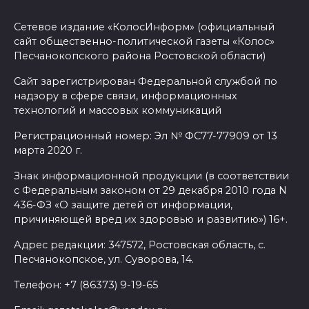
На М-4 «Дон» в районе
Зверева по направлению к
Сетевое издание «КолосИнформ» (официальный
Ростову образовалась пробка
сайт общественно-политической газеты «Колос»
длиной более 10 км
Песчанокопского района Ростовской области)
06 августа 2026 10:06
Сайт зарегистрирован Федеральной службой по
надзору в сфере связи, информационных
технологий и массовых коммуникаций
В Новошахтинске и Матвеево-
Курганском районе
Регистрационный номер: Эл № ФС77-77909 от 13
чествовали золотых юбиляров
марта 2020 г.
Знак информационной продукции (в соответствии
06 августа 2026 10:03
с Федеральным законом от 29 декабря 2010 года N
436-ФЗ «О защите детей от информации,
Правительство: Госюрбюро
причиняющей вред их здоровью и развитию») 16+.
Ростовской области активно
Адрес редакции: 347572, Ростовская область, с.
взаимодействует с другими
Песчанокопское, ул. Суворова, 14.
регионами
Телефон: +7 (86373) 9-19-65
06 августа 2026 09:56