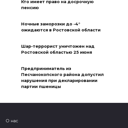
Кто имеет право на досрочную
зрителями
пенсию
06 августа 2026 11:45
Ночные заморозки до -4°
На стадионе «Ростов Арена»
ожидаются в Ростовской области
из-за урагана пострадал
медиафасад, работы
Шар-террорист уничтожен над
планируют завершить в
Ростовской областью 25 июня
течение недели
06 августа 2026 10:23
Предприниматель из
Песчанокопского района допустил
нарушения при декларировании
На Дону в четырех
партии пшеницы
муниципалитетах введен
режим ЧС для ликвидации
ущерба от ураганного ветра
06 августа 2026 10:09
О нас