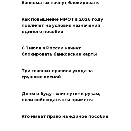
банкоматах начнут блокировать
сомнительного качества
06 августа 2026 12:04
Как повышение МРОТ в 2026 году
повлияет на условия назначения
Первая в России транзакция
единого пособия
для льготников по проекту
«Моя карта «Мир» прошла на
С 1 июля в России начнут
Дону
блокировать банковские карты
06 августа 2026 12:03
Три главных правила ухода за
грушами весной
На Дону пройдет летний
фестиваль «Хутор Фест»
Деньги будут «липнуть» к рукам,
06 августа 2026 11:46
если соблюдать эти приметы
Власти региона работают над
Кто имеет право на единое пособие
тем, чтобы матч «Ростова»
против «Рубина» состоялся со