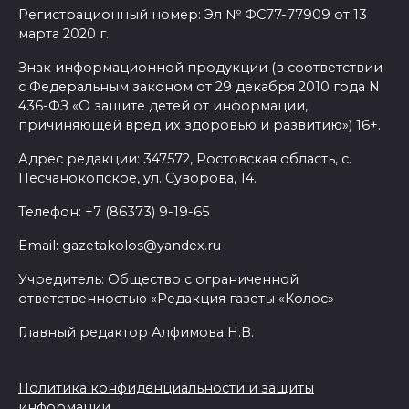
техникумы
Регистрационный номер: Эл № ФС77-77909 от 13
марта 2020 г.
10 августа 2026 17:18
Знак информационной продукции (в соответствии
Правительство: Донские
с Федеральным законом от 29 декабря 2010 года N
туркомпании повышают
436-ФЗ «О защите детей от информации,
причиняющей вред их здоровью и развитию») 16+.
производительность труда
Адрес редакции: 347572, Ростовская область, с.
10 августа 2026 17:04
Песчанокопское, ул. Суворова, 14.
ГК «Ростов-Дон» начнет II
Телефон: +7 (86373) 9-19-65
Всероссийскую Спартакиаду
Email: gazetakolos@yandex.ru
матчем против
Волгоградской области
Учредитель: Общество с ограниченной
ответственностью «Редакция газеты «Колос»
10 августа 2026 17:01
Главный редактор Алфимова Н.В.
Шолохов, Чехов и Закруткин: в
подземном переходе Ростова
Политика конфиденциальности и защиты
появились портреты донских
информации