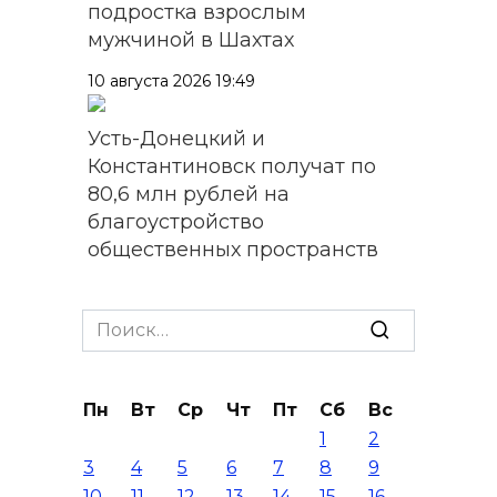
подростка взрослым
мужчиной в Шахтах
10 августа 2026 19:49
Усть-Донецкий и
Константиновск получат по
80,6 млн рублей на
благоустройство
общественных пространств
10 августа 2026 19:03
Search
Путин: Поездки на
for:
общественном транспорте
должны быть доступными по
Пн
Вт
Ср
Чт
Пт
Сб
Вс
цене
1
2
3
4
5
6
7
8
9
10 августа 2026 18:34
10
11
12
13
14
15
16