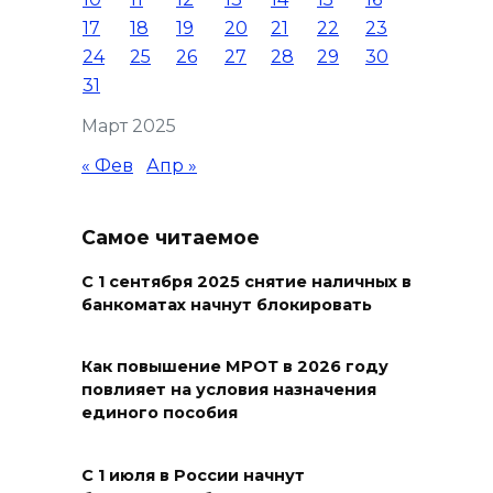
17
18
19
20
21
22
23
Всероссийский день
24
25
26
27
28
29
30
физкультурника
31
10 августа 2026 18:32
Март 2025
Вынужденная отсрочка
« Фев
Апр »
10 августа 2026 18:30
Самое читаемое
Рейд на темернике
С 1 сентября 2025 снятие наличных в
10 августа 2026 18:28
банкоматах начнут блокировать
Общегородской субботник
Как повышение МРОТ в 2026 году
повлияет на условия назначения
10 августа 2026 18:26
единого пособия
Чрезвычайная
С 1 июля в России начнут
пожароопасность в регионе