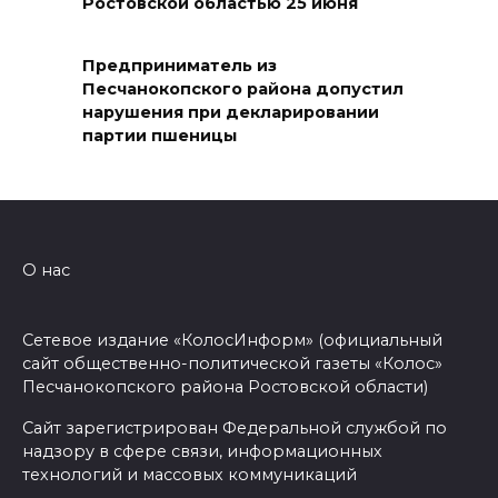
Ростовской областью 25 июня
В Ростове обсудили, как
Предприниматель из
сделать детство доступным
Песчанокопского района допустил
для каждого: инклюзия,
нарушения при декларировании
поддержка семей и новые
партии пшеницы
стандарты
10 августа 2026 18:01
Выйти за рамки: Т2 ломает
О нас
четвертую стену в новой
рекламной программе
Сетевое издание «КолосИнформ» (официальный
10 августа 2026 17:54
сайт общественно-политической газеты «Колос»
Песчанокопского района Ростовской области)
На Дону более 36 тысяч
Сайт зарегистрирован Федеральной службой по
выпускников подали
надзору в сфере связи, информационных
заявления в колледжи и
технологий и массовых коммуникаций