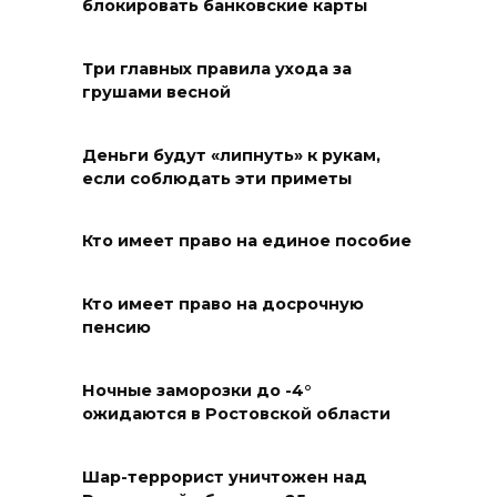
блокировать банковские карты
10 августа 2026 18:25
Три главных правила ухода за
От початка до комбикорма
грушами весной
10 августа 2026 18:20
Деньги будут «липнуть» к рукам,
если соблюдать эти приметы
Стартует прием заявок
центра «Мой бизнес» на
поддержку от донских
Кто имеет право на единое пособие
производителей и участников
кластеров
Кто имеет право на досрочную
пенсию
10 августа 2026 18:16
Ночные заморозки до -4°
Антитренд сезона:
ожидаются в Ростовской области
жительница Волгодонска
спрятала мефедрон в волосах
Шар-террорист уничтожен над
10 августа 2026 18:13