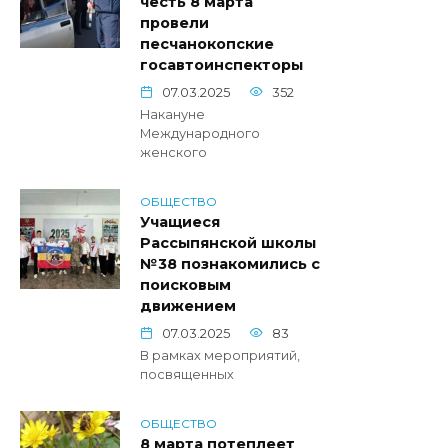
честь 8 марта
провели
песчанокопские
госавтоинспекторы
07.03.2025
352
Накануне
Международного
женского
ОБЩЕСТВО
Учащиеся
Рассыпянской школы
№38 познакомились с
поисковым
движением
07.03.2025
83
В рамках мероприятий,
посвященных
ОБЩЕСТВО
8 марта потеплеет