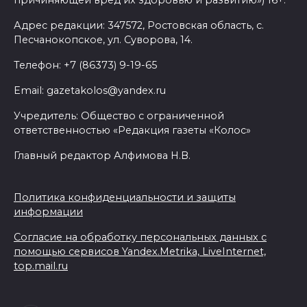
причиняющей вред их здоровью и развитию») 16+.
трудовых мигрантов
планируют поднять до 17
Адрес редакции: 347572, Ростовская область, с.
тысяч рублей
Песчанокопское, ул. Суворова, 14.
07 августа 2026 10:18
Телефон: +7 (86373) 9-19-65
Email: gazetakolos@yandex.ru
Вместе 70 лет: в Сальском
районе супруги отметили
Учредитель: Общество с ограниченной
благодатную свадьбу
ответственностью «Редакция газеты «Колос»
Главный редактор Алфимова Н.В.
07 августа 2026 10:17
Из Ростовской области с
Политика конфиденциальности и защиты
начала 2026 года выдворено
информации
более 5900 мигрантов
Согласие на обработку персональных данных с
помощью сервисов Yandex.Metrika, LiveInternet,
07 августа 2026 10:00
top.mail.ru
На Дону проходит месячник
диспансеризации для людей