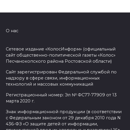
Энергетики против стихии
07 августа 2026 11:48
О нас
Казачий батальон «Покров»
формируется в войсках
Сетевое издание «КолосИнформ» (официальный
беспилотных систем
сайт общественно-политической газеты «Колос»
07 августа 2026 11:37
Песчанокопского района Ростовской области)
Сайт зарегистрирован Федеральной службой по
С 18 августа в Ростове в пер.
надзору в сфере связи, информационных
Доломановском появятся еще
технологий и массовых коммуникаций
11 новых парковок
Регистрационный номер: Эл № ФС77-77909 от 13
марта 2020 г.
07 августа 2026 10:43
Знак информационной продукции (в соответствии
В Ростовской области
с Федеральным законом от 29 декабря 2010 года N
стоимость патента для
436-ФЗ «О защите детей от информации,