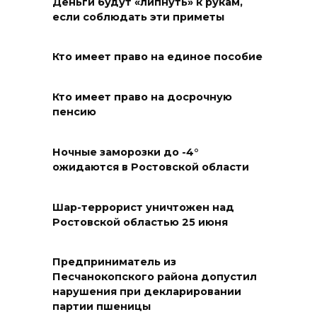
Деньги будут «липнуть» к рукам,
07 августа 2026 12:28
если соблюдать эти приметы
Приемная кампания в
Кто имеет право на единое пособие
медколледже
07 августа 2026 12:25
Кто имеет право на досрочную
пенсию
Атаку БПЛА отразили ночью в
небе над Ростовской
Ночные заморозки до -4°
областью
ожидаются в Ростовской области
07 августа 2026 12:15
Шар-террорист уничтожен над
Ростовской областью 25 июня
В некоторых районах Ростова
концентрация
формальдегида в воздухе
Предприниматель из
превысила норму в 12 раз
Песчанокопского района допустил
нарушения при декларировании
07 августа 2026 11:56
партии пшеницы