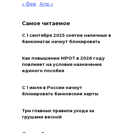
« Фев
Апр »
07 августа 2026 12:30
Строить. Создавать. Созидать.
Самое читаемое
07 августа 2026 12:30
С 1 сентября 2025 снятие наличных в
банкоматах начнут блокировать
От Ростовской области в
полуфинал премии
Как повышение МРОТ в 2026 году
#МЫВМЕСТЕ-2026 вышли 12
повлияет на условия назначения
проектов
единого пособия
07 августа 2026 12:30
С 1 июля в России начнут
блокировать банковские карты
Александр Ищенко отметил
заслуги депутатов-
строителей в помощи
Три главных правила ухода за
грушами весной
госпиталям, школам и
детским домам