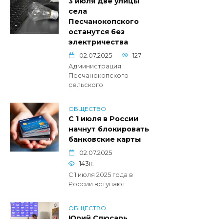
3 июля две улицы
села
Песчанокопского
останутся без
электричества
02.07.2025
127
Администрация
Песчанокопского
сельского
ОБЩЕСТВО
С 1 июля в России
начнут блокировать
банковские карты
02.07.2025
143к.
С 1 июля 2025 года в
России вступают
ОБЩЕСТВО
Юрий Слюсарь