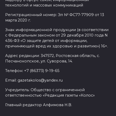
Отдых в безопасности
технологий и массовых коммуникаций
06 августа 2026 12:28
Регистрационный номер: Эл № ФС77-77909 от 13
марта 2020 г.
Батайские плетуньи
Знак информационной продукции (в соответствии
с Федеральным законом от 29 декабря 2010 года N
06 августа 2026 12:25
436-ФЗ «О защите детей от информации,
причиняющей вред их здоровью и развитию») 16+.
Режим ЧС после непогоды
Адрес редакции: 347572, Ростовская область, с.
06 августа 2026 12:04
Песчанокопское, ул. Суворова, 14.
Телефон: +7 (86373) 9-19-65
Первая в России транзакция
для льготников по проекту
Email: gazetakolos@yandex.ru
«Моя карта «Мир» прошла на
Учредитель: Общество с ограниченной
Дону
ответственностью «Редакция газеты «Колос»
06 августа 2026 12:03
Главный редактор Алфимова Н.В.