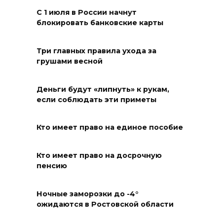
Сбил ребенка: в
С 1 июля в России начнут
Новочеркасске разыскивают
блокировать банковские карты
сбежавшего с места ДТП
водителя
Три главных правила ухода за
06 августа 2026 13:33
грушами весной
Донские кадеты участвуют в
Деньги будут «липнуть» к рукам,
военно-спортивной смене
если соблюдать эти приметы
«Время юных героев»
06 августа 2026 13:33
Кто имеет право на единое пособие
Безопасность выборов,
Кто имеет право на досрочную
плазменный двигатель и
пенсию
золото синхронисток:
основные события 5 августа
Ночные заморозки до -4°
ожидаются в Ростовской области
06 августа 2026 13:33