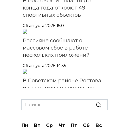
В Ростовской области до
конца года откроют 49
спортивных объектов
06 августа 2026 15:01
Россияне сообщают о
массовом сбое в работе
нескольких приложений
06 августа 2026 14:35
В Советском районе Ростова
из-за порыва на водоводе
ограничили подачу воды
Search
06 августа 2026 14:28
for:
Таганрогский театр: пока
Пн
Вт
Ср
Чт
Пт
Сб
Вс
опущен занавес