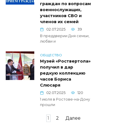
граждан по вопросам
военнослужащих,
участников СВО и
членов их семей
02.07.2025
39
В преддверии Дня семьи,
любви и
ОБЩЕСТВО
Музей «Роствертола»
получил в дар
редкую коллекцию
часов Бориса
Слюсаря
02.07.2025
120
1 июля в Ростове-на-Дону
прошли
Пагинация
1
2
Далее
записей