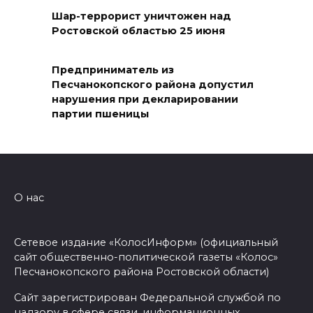
Теннисистка Любовь
Шар-террорист уничтожен над
Ростовской областью 25 июня
Проненко из Таганрога взяла
золото в парном разряде на
турнире в Германии
Предприниматель из
Песчанокопского района допустил
06 августа 2026 12:49
нарушения при декларировании
партии пшеницы
На 980‑м км трассы М‑4 «Дон»
пробка сковала движение из-
за двух ДТП
06 августа 2026 12:47
О нас
С Центрального рынка в
Сетевое издание «КолосИнформ» (официальный
Ростове изъяли 10 кг рыбы
сайт общественно-политической газеты «Колос»
сомнительного качества
Песчанокопского района Ростовской области)
06 августа 2026 12:30
Сайт зарегистрирован Федеральной службой по
надзору в сфере связи, информационных