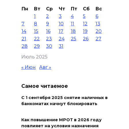
06 августа 2026 09:49
Пн
Вт
Ср
Чт
Пт
Сб
Вс
1
2
3
4
5
6
В Ростове на проспекте
7
8
9
10
11
12
13
Михаила Нагибина, 14а,
14
15
16
17
18
19
20
завершили ремонт
21
22
23
24
25
26
27
теплотрассы
28
29
30
31
06 августа 2026 08:51
Июль 2025
Кроссовер врезался в фургон:
« Июн
Авг »
смертельное ДТП в
Волгодонске
Самое читаемое
06 августа 2026 08:27
С 1 сентября 2025 снятие наличных в
банкоматах начнут блокировать
На Дону построят еще 8
площадок ГТО в этом году
Как повышение МРОТ в 2026 году
06 августа 2026 07:47
повлияет на условия назначения