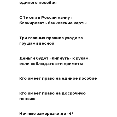
единого пособия
Ростов снова прибавляет в
градусах
С 1 июля в России начнут
блокировать банковские карты
06 августа 2026 07:00
Более 20 БПЛА уничтожили
Три главных правила ухода за
грушами весной
над Ростовской областью
05 августа 2026 23:10
Деньги будут «липнуть» к рукам,
если соблюдать эти приметы
Пересчитайте деньги до
восхода солнца: приметы на 6
Кто имеет право на единое пособие
августа
05 августа 2026 22:34
Кто имеет право на досрочную
пенсию
В Сальском районе завтра
временно отключат воду в
Ночные заморозки до -4°