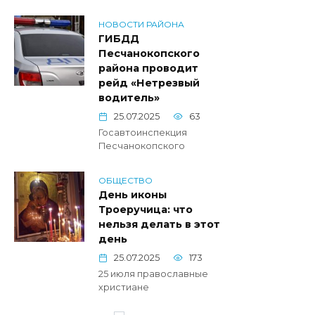
НОВОСТИ РАЙОНА
ГИБДД
Песчанокопского
района проводит
рейд «Нетрезвый
водитель»
25.07.2025
63
Госавтоинспекция
Песчанокопского
ОБЩЕСТВО
День иконы
Троеручица: что
нельзя делать в этот
день
25.07.2025
173
25 июля православные
христиане