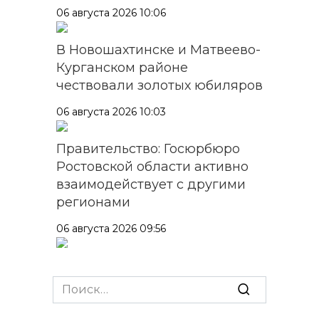
06 августа 2026 10:06
В Новошахтинске и Матвеево-
Курганском районе
чествовали золотых юбиляров
06 августа 2026 10:03
Правительство: Госюрбюро
Ростовской области активно
взаимодействует с другими
регионами
06 августа 2026 09:56
В центре Ростова участок
тротуара у дома на Большой
Search
Садовой, 94, огородили
for: