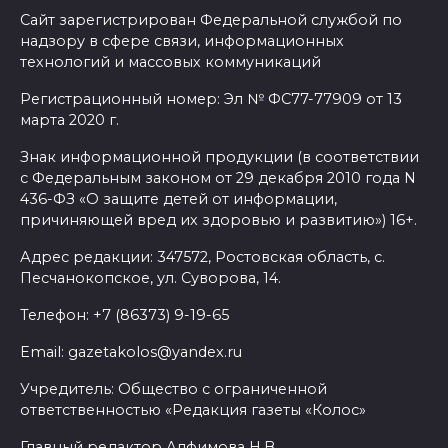
Ростовской области перешли
Сайт зарегистрирован Федеральной службой по
надзору в сфере связи, информационных
в чаты в мессенджере MAX
технологий и массовых коммуникаций
05 августа 2026 19:13
Регистрационный номер: Эл № ФС77-77909 от 13
марта 2020 г.
В Ростовской области
Знак информационной продукции (в соответствии
пропала 17-летняя девушка
с Федеральным законом от 29 декабря 2010 года N
05 августа 2026 19:03
436-ФЗ «О защите детей от информации,
причиняющей вред их здоровью и развитию») 16+.
Кондиционеры создают
Адрес редакции: 347572, Ростовская область, с.
перегрузку: ростовчан
Песчанокопское, ул. Суворова, 14.
предупредили о рисках
Телефон: +7 (86373) 9-19-65
отключения электроэнергии
Email: gazetakolos@yandex.ru
05 августа 2026 18:37
Учредитель: Общество с ограниченной
ответственностью «Редакция газеты «Колос»
Зарядка со стражем порядка
Главный редактор Алфимова Н.В.