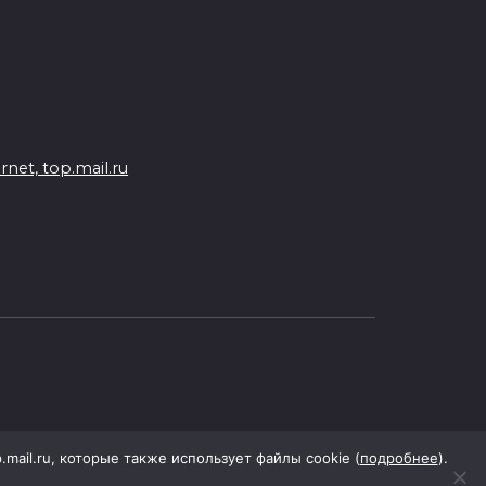
Молодые инженеры
05 августа 2026 18:32
По пути к большой трассе
05 августа 2026 18:32
et, top.mail.ru
Футбольный разгром в Кубке
России
05 августа 2026 18:30
Огненный шторм во дворе
05 августа 2026 18:29
Подготовка к школе
p.mail.ru, которые также использует файлы cookie (
подробнее
).
05 августа 2026 18:27