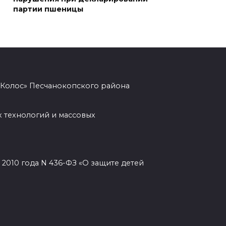
партии пшеницы
05 августа 2026 19:13
В Ростовской области
пропала 17-летняя девушка
05 августа 2026 19:03
«Колос» Песчанокопского района
Кондиционеры создают
перегрузку: ростовчан
 технологий и массовых
предупредили о рисках
отключения электроэнергии
05 августа 2026 18:37
2010 года N 436-ФЗ «О защите детей
Зарядка со стражем порядка
05 августа 2026 18:35