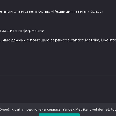
енной ответственностью «Редакция газеты «Колос»
.
и защиты информации
ных данных с помощью сервисов Yandex.Metrika, LiveIntern
бнее
). К сайту подключены сервисы Yandex.Metrika, LiveInternet, to