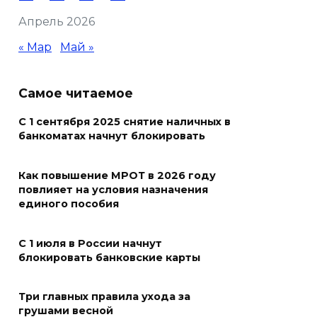
градусах
Апрель 2026
06 августа 2026 07:00
« Мар
Май »
Более 20 БПЛА уничтожили
над Ростовской областью
Самое читаемое
05 августа 2026 23:10
С 1 сентября 2025 снятие наличных в
банкоматах начнут блокировать
Пересчитайте деньги до
восхода солнца: приметы на 6
Как повышение МРОТ в 2026 году
августа
повлияет на условия назначения
единого пособия
05 августа 2026 22:34
С 1 июля в России начнут
В Сальском районе завтра
блокировать банковские карты
временно отключат воду в
нескольких населенных
Три главных правила ухода за
пунктах
грушами весной