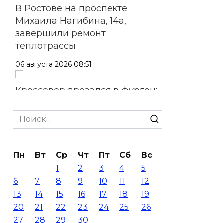
В Ростове на проспекте
Михаила Нагибина, 14а,
завершили ремонт
теплотрассы
06 августа 2026 08:51
Кроссовер врезался в фургон:
смертельное ДТП в
Волгодонске
Search
for:
06 августа 2026 08:27
Пн
Вт
Ср
Чт
Пт
Сб
Вс
На Дону построят еще 8
1
2
3
4
5
площадок ГТО в этом году
6
7
8
9
10
11
12
06 августа 2026 07:47
13
14
15
16
17
18
19
20
21
22
23
24
25
26
Ростов снова прибавляет в
27
28
29
30