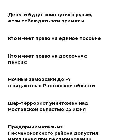
05 августа 2026 22:04
Деньги будут «липнуть» к рукам,
В Ворошиловском районе
если соблюдать эти приметы
Ростова продолжаются
работы по восстановлению
Кто имеет право на единое пособие
электроснабжения
Кто имеет право на досрочную
05 августа 2026 21:11
пенсию
В Мясниковском районе в
Ночные заморозки до -4°
ДТП с тремя автомобилями
ожидаются в Ростовской области
погибла пассажирка
легковушки
Шар-террорист уничтожен над
05 августа 2026 20:43
Ростовской областью 25 июня
Более 11,5 тысячи домов
Предприниматель из
Ростовской области перешли
Песчанокопского района допустил
в чаты в мессенджере MAX
нарушения при декларировании