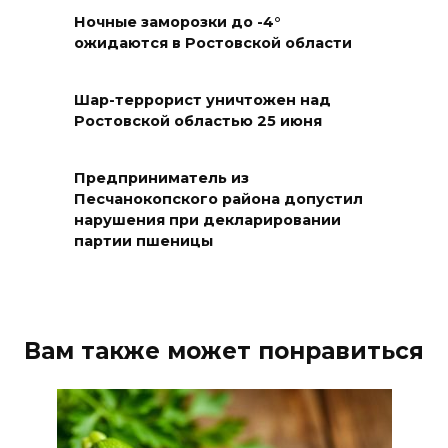
техногенных пожаров и 30
Ночные заморозки до -4°
ожидаются в Ростовской области
возгораний растительности
08 августа 2026 10:35
Шар-террорист уничтожен над
Ростовской областью 25 июня
В Ростовской области
объявили штормовое
Предприниматель из
предупреждение из-за
Песчанокопского района допустил
высокого риска пожаров
нарушения при декларировании
партии пшеницы
08 августа 2026 09:32
Утром над акваторией
Азовского моря сбили
Вам также может понравиться
вражеские БПЛА
08 августа 2026 09:29
Аномальная жара до +40 °C