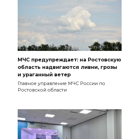
07 августа 2026 18:25
Меры поддержки после ЧС
07 августа 2026 17:48
На Дону обсудили
взаимодействие участников
МЧС предупреждает: на Ростовскую
избирательного процесса в
область надвигаются ливни, грозы
период ЕДГ-2026
и ураганный ветер
07 августа 2026 17:14
Главное управление МЧС России по
Ростовской области
В Ростове доходный дом
Емельяновых на Большой
Садовой, 94, обследуют
специалисты
07 августа 2026 17:03