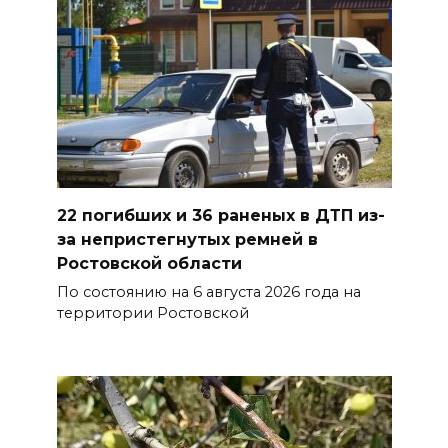
сберечь – спрячьте первое
сорванное яблоко: приметы
на 8 августа
07 августа 2026 22:04
В Железнодорожном районе
Ростова-на-Дону на сутки
отключат воду из-за
22 погибших и 36 раненых в ДТП из-
капремонта сетей
за непристегнутых ремней в
07 августа 2026 20:32
Ростовской области
По состоянию на 6 августа 2026 года на
Полиция ищет вандалов,
территории Ростовской
осквернивших стелу
«Освободителям Ростова»
07 августа 2026 20:12