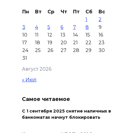
самодельные поилки для
бездомных животных
Пн
Вт
Ср
Чт
Пт
Сб
Вс
1
2
08 августа 2026 16:56
3
4
5
6
7
8
9
10
11
12
13
14
15
16
Журналисты «ДОН 24» вышли
17
18
19
20
21
22
23
на субботник в парке
24
25
26
27
28
29
30
Островского
31
08 августа 2026 15:59
Август 2026
Сносить нельзя, сохранять
« Июл
нечем: как ростовчане
спасают доходный дом
Самое читаемое
Рувинского от запустения
08 августа 2026 14:04
С 1 сентября 2025 снятие наличных в
банкоматах начнут блокировать
В Волгодонске мужчина