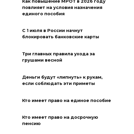
поджег газ в квартире
Как повышение МРОТ в 2026 году
повлияет на условия назначения
бывшей жены, эвакуированы
единого пособия
7 человек
08 августа 2026 13:19
С 1 июля в России начнут
блокировать банковские карты
Юрий Слюсарь поздравил
жителей Ростовской области
Три главных правила ухода за
с Днем физкультурника
грушами весной
08 августа 2026 10:49
Деньги будут «липнуть» к рукам,
Ростовчане оказались среди
если соблюдать эти приметы
эвакуированных с пляжа в
Новороссийске
Кто имеет право на единое пособие
08 августа 2026 10:40
Кто имеет право на досрочную
пенсию
В Ростовской области
ликвидировали 16