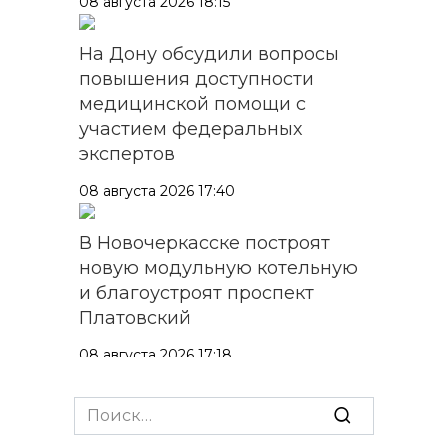
08 августа 2026 18:15
На Дону обсудили вопросы
повышения доступности
медицинской помощи с
участием федеральных
экспертов
08 августа 2026 17:40
В Новочеркасске построят
новую модульную котельную
и благоустроят проспект
Платовский
08 августа 2026 17:18
Это стало нашей традицией:
Search
ростовчане установили
for: