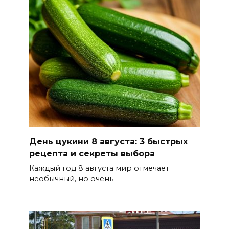
накроет Ростов-на-Дону 8
августа
08 августа 2026 09:23
Ночью дежурными силами
ПВО перехвачены и
уничтожены 397 украинских
беспилотников
08 августа 2026 09:19
День цукини 8 августа: 3 быстрых
Более 30 БПЛА сбили ночью в
рецепта и секреты выбора
пяти районах Ростовской
Каждый год 8 августа мир отмечает
области
необычный, но очень
07 августа 2026 23:00
Дабы счастье семейное