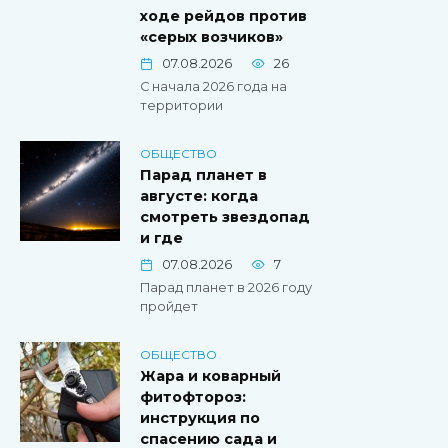
ходе рейдов против
«серых возчиков»
07.08.2026
26
С начала 2026 года на
территории
ОБЩЕСТВО
Парад планет в
августе: когда
смотреть звездопад
и где
07.08.2026
7
Парад планет в 2026 году
пройдет
ОБЩЕСТВО
Жара и коварный
фитофтороз:
инструкция по
спасению сада и