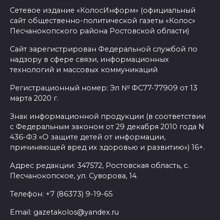
Сетевое издание «КолосИнформ» (официальный
07 августа 2026 15:22
сайт общественно-политической газеты «Колос»
Песчанокопского района Ростовской области)
В Ростове на озере Лесном
Сайт зарегистрирован Федеральной службой по
утонул 43-летний мужчина
надзору в сфере связи, информационных
технологий и массовых коммуникаций
07 августа 2026 15:06
Регистрационный номер: Эл № ФС77-77909 от 13
марта 2020 г.
В Ростовской области из-за
жары проезжую часть
Знак информационной продукции (в соответствии
федеральных трасс поливают
с Федеральным законом от 29 декабря 2010 года N
водой
436-ФЗ «О защите детей от информации,
причиняющей вред их здоровью и развитию») 16+.
07 августа 2026 14:55
Адрес редакции: 347572, Ростовская область, с.
Песчанокопское, ул. Суворова, 14.
Сотрудники ДПС помогли
женщине с ребенком на
Телефон: +7 (86373) 9-19-65
трассе М-4 «Дон»
Email: gazetakolos@yandex.ru