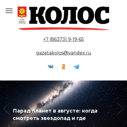
Перейти
к
содержанию
+7 (86373) 9-19-65
gazetakolos@yandex.ru
Жара и коварный фитофтороз:
инструкция по спасению сада и
огорода в августе