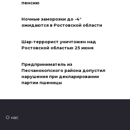
ростовчанам тяжело
пенсию
переносить жару
Ночные заморозки до -4°
07 августа 2026 16:30
ожидаются в Ростовской области
ВСЕ КАК ЕСТЬ. Исчезающая
Украина. Страна вдов и
Шар-террорист уничтожен над
Ростовской областью 25 июня
сирот...
07 августа 2026 16:11
Предприниматель из
Песчанокопского района допустил
В Чертковском районе
нарушения при декларировании
ремонтируют 2,85 км дороги к
партии пшеницы
трем хуторам по нацпроекту
07 августа 2026 15:50
Через 23 года Ростов может
О нас
стать городом с населением
под 2 млн человек