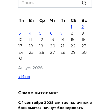
Search
07 августа 2026 18:38
for:
Бесплатные путевки для 17
Пн
Вт
Ср
Чт
Пт
Сб
Вс
тысяч детей: в Ростовской
1
2
области продолжается
3
4
5
6
7
8
9
оздоровительная кампания
10
11
12
13
14
15
16
07 августа 2026 18:30
17
18
19
20
21
22
23
24
25
26
27
28
29
30
Судьба аварийного особняка
31
в донской столице
Август 2026
07 августа 2026 18:28
« Июл
«Метеор» «Андрей Байков»
Самое читаемое
07 августа 2026 18:25
С 1 сентября 2025 снятие наличных в
Меры поддержки после ЧС
банкоматах начнут блокировать