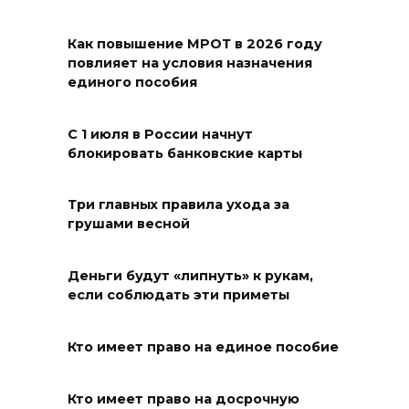
07 августа 2026 17:48
Как повышение МРОТ в 2026 году
повлияет на условия назначения
На Дону обсудили
единого пособия
взаимодействие участников
избирательного процесса в
С 1 июля в России начнут
период ЕДГ-2026
блокировать банковские карты
07 августа 2026 17:14
Три главных правила ухода за
В Ростове доходный дом
грушами весной
Емельяновых на Большой
Садовой, 94, обследуют
Деньги будут «липнуть» к рукам,
специалисты
если соблюдать эти приметы
07 августа 2026 17:03
Кто имеет право на единое пособие
Бетон и влага: эксперт ЮФУ
объяснил, почему
Кто имеет право на досрочную