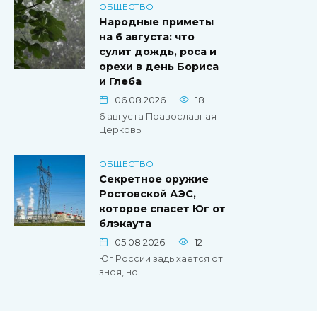
ОБЩЕСТВО
Народные приметы
на 6 августа: что
сулит дождь, роса и
орехи в день Бориса
и Глеба
06.08.2026
18
6 августа Православная
Церковь
ОБЩЕСТВО
Секретное оружие
Ростовской АЭС,
которое спасет Юг от
блэкаута
05.08.2026
12
Юг России задыхается от
зноя, но