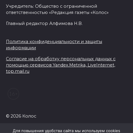
07 августа 2026 14:33
Учредитель: Общество с ограниченной
ответственностью «Редакция газеты «Колос»
В Батайске в заброшенном
Главный редактор Алфимова Н.В.
здании произошло короткое
замыкание
Политика конфиденциальности и защиты
07 августа 2026 14:30
информации
Учиться, чтобы работать
Согласие на обработку персональных данных с
помощью сервисов Yandex.Metrika, LiveInternet,
07 августа 2026 14:28
top.mail.ru
Раскаленный август
07 августа 2026 14:28
До 120 человек на борту:
© 2026 Колос
новому «Метеору» присвоили
имя «Андрей Байков»
Для повышения удобства сайта мы используем cookies