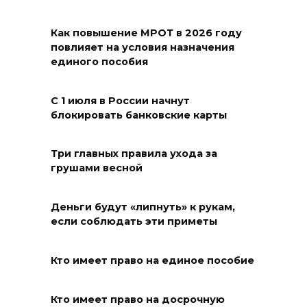
07 августа 2026 17:48
Как повышение МРОТ в 2026 году
повлияет на условия назначения
На Дону обсудили
единого пособия
взаимодействие участников
избирательного процесса в
С 1 июля в России начнут
период ЕДГ-2026
блокировать банковские карты
07 августа 2026 17:14
Три главных правила ухода за
В Ростове доходный дом
грушами весной
Емельяновых на Большой
Садовой, 94, обследуют
Деньги будут «липнуть» к рукам,
специалисты
если соблюдать эти приметы
07 августа 2026 17:03
Кто имеет право на единое пособие
Бетон и влага: эксперт ЮФУ
объяснил, почему
Кто имеет право на досрочную