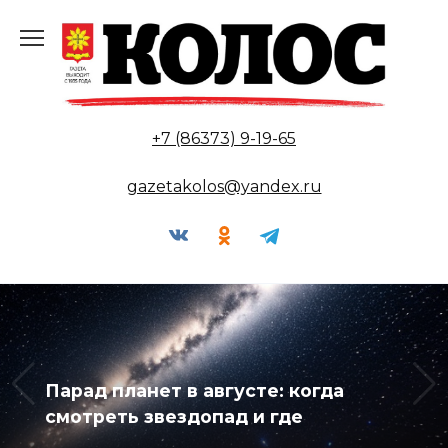
Перейти
к
содержанию
+7 (86373) 9-19-65
gazetakolos@yandex.ru
Парад планет в августе: когда
смотреть звездопад и где