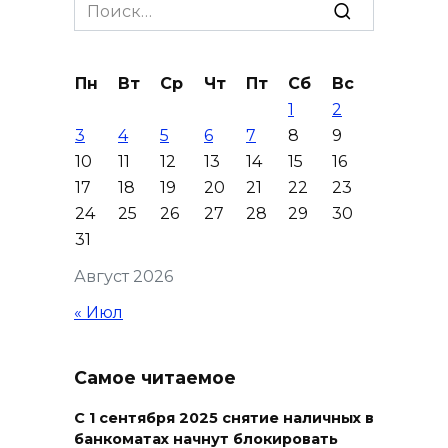
Search
07 августа 2026 18:38
for:
Бесплатные путевки для 17
Пн
Вт
Ср
Чт
Пт
Сб
Вс
тысяч детей: в Ростовской
1
2
области продолжается
3
4
5
6
7
8
9
оздоровительная кампания
10
11
12
13
14
15
16
07 августа 2026 18:30
17
18
19
20
21
22
23
24
25
26
27
28
29
30
Судьба аварийного особняка
31
в донской столице
Август 2026
07 августа 2026 18:28
« Июл
«Метеор» «Андрей Байков»
Самое читаемое
07 августа 2026 18:25
С 1 сентября 2025 снятие наличных в
Меры поддержки после ЧС
банкоматах начнут блокировать