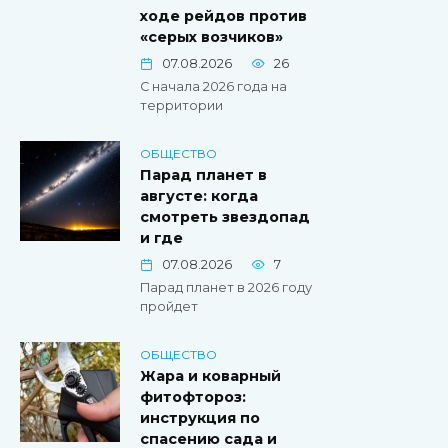
ходе рейдов против
«серых возчиков»
07.08.2026
26
С начала 2026 года на
территории
ОБЩЕСТВО
Парад планет в
августе: когда
смотреть звездопад
и где
07.08.2026
7
Парад планет в 2026 году
пройдет
ОБЩЕСТВО
Жара и коварный
фитофтороз:
инструкция по
спасению сада и