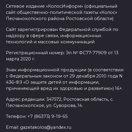
Сетевое издание «КолосИнформ» (официальный
07 августа 2026 15:22
сайт общественно-политической газеты «Колос»
Песчанокопского района Ростовской области)
В Ростове на озере Лесном
Сайт зарегистрирован Федеральной службой по
утонул 43-летний мужчина
надзору в сфере связи, информационных
технологий и массовых коммуникаций
07 августа 2026 15:06
Регистрационный номер: Эл № ФС77-77909 от 13
марта 2020 г.
В Ростовской области из-за
жары проезжую часть
Знак информационной продукции (в соответствии
федеральных трасс поливают
с Федеральным законом от 29 декабря 2010 года N
водой
436-ФЗ «О защите детей от информации,
причиняющей вред их здоровью и развитию») 16+.
07 августа 2026 14:55
Адрес редакции: 347572, Ростовская область, с.
Песчанокопское, ул. Суворова, 14.
Сотрудники ДПС помогли
женщине с ребенком на
Телефон: +7 (86373) 9-19-65
трассе М-4 «Дон»
Email: gazetakolos@yandex.ru