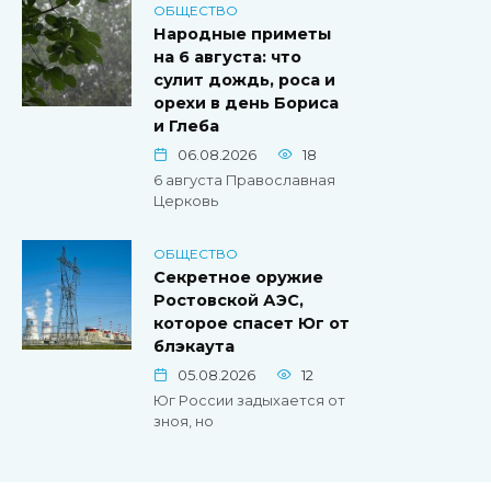
ОБЩЕСТВО
Народные приметы
на 6 августа: что
сулит дождь, роса и
орехи в день Бориса
и Глеба
06.08.2026
18
6 августа Православная
Церковь
ОБЩЕСТВО
Секретное оружие
Ростовской АЭС,
которое спасет Юг от
блэкаута
05.08.2026
12
Юг России задыхается от
зноя, но