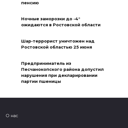
ростовчанам тяжело
пенсию
переносить жару
Ночные заморозки до -4°
07 августа 2026 16:30
ожидаются в Ростовской области
ВСЕ КАК ЕСТЬ. Исчезающая
Украина. Страна вдов и
Шар-террорист уничтожен над
Ростовской областью 25 июня
сирот...
07 августа 2026 16:11
Предприниматель из
Песчанокопского района допустил
В Чертковском районе
нарушения при декларировании
ремонтируют 2,85 км дороги к
партии пшеницы
трем хуторам по нацпроекту
07 августа 2026 15:50
Через 23 года Ростов может
О нас
стать городом с населением
под 2 млн человек