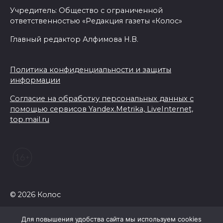
07 августа 2026 14:33
Учредитель: Общество с ограниченной
ответственностью «Редакция газеты «Колос»
В Батайске в заброшенном
Главный редактор Алфимова Н.В.
здании произошло короткое
замыкание
Политика конфиденциальности и защиты
07 августа 2026 14:30
информации
Учиться, чтобы работать
Согласие на обработку персональных данных с
помощью сервисов Yandex.Metrika, LiveInternet,
07 августа 2026 14:28
top.mail.ru
Раскаленный август
07 августа 2026 14:28
До 120 человек на борту:
© 2026 Колос
новому «Метеору» присвоили
имя «Андрей Байков»
Для повышения удобства сайта мы используем cookies