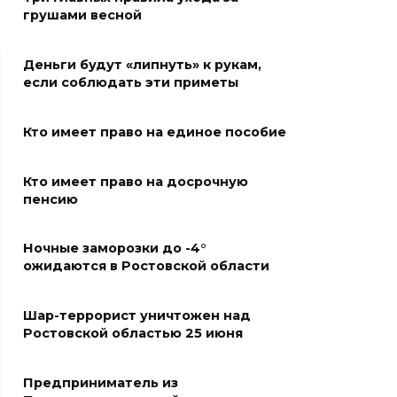
строителей в помощи
грушами весной
госпиталям, школам и
детским домам
Деньги будут «липнуть» к рукам,
07 августа 2026 12:28
если соблюдать эти приметы
Приемная кампания в
Кто имеет право на единое пособие
медколледже
Кто имеет право на досрочную
07 августа 2026 12:25
пенсию
Атаку БПЛА отразили ночью в
Ночные заморозки до -4°
небе над Ростовской
ожидаются в Ростовской области
областью
07 августа 2026 12:15
Шар-террорист уничтожен над
Ростовской областью 25 июня
В некоторых районах Ростова
концентрация
Предприниматель из
формальдегида в воздухе