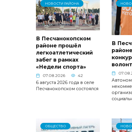
НОВОСТИ РАЙОНА
НОВО
В Песчанокопском
В Пес
районе прошёл
районе
легкоатлетический
конкур
забег в рамках
волонт
«Недели спорта»
07.08.
07.08.2026
42
Автоном
6 августа 2026 года в селе
некомме
Песчанокопском состоялся
организ
социаль
ОБЩЕСТВО
НОВО