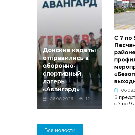
С 7 по 
Песча
Донские кадеты
районе
отправились в
профи
оборонно-
мероп
спортивный
«Безо
лагерь
выход
«Авангард»
06.08.
В предс
06.08.2026
12
с 7 по 9 
Все новости