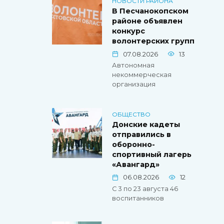
НОВОСТИ РАЙОНА
В Песчанокопском
районе объявлен
конкурс
волонтерских групп
07.08.2026
13
Автономная
некоммерческая
организация
ОБЩЕСТВО
Донские кадеты
отправились в
оборонно-
спортивный лагерь
«Авангард»
06.08.2026
12
С 3 по 23 августа 46
воспитанников