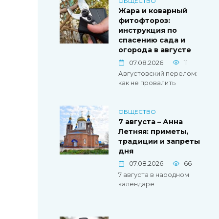
ОБЩЕСТВО
Жара и коварный
фитофтороз:
инструкция по
спасению сада и
огорода в августе
07.08.2026
11
Августовский перелом:
как не провалить
ОБЩЕСТВО
7 августа – Анна
Летняя: приметы,
традиции и запреты
дня
07.08.2026
66
7 августа в народном
календаре