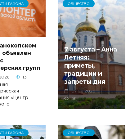
СТИ РАЙОНА
ОБЩЕСТВО
чанокопском
7 августа – Анна
 объявлен
Летняя:
с
приметы,
ерских групп
традиции и
2026
13
запреты дня
ная
рческая
07.08.2026
ация «Центр
66
ного
СТИ РАЙОНА
ОБЩЕСТВО