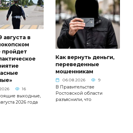
9 августа в
нокопском
 пройдет
Как вернуть деньги,
лактическое
переведенные
риятие
мошенникам
пасные
ные»
06.08.2026
9
В Правительстве
2026
16
Ростовской области
тоящие выходные,
разъяснили, что
августа 2026 года