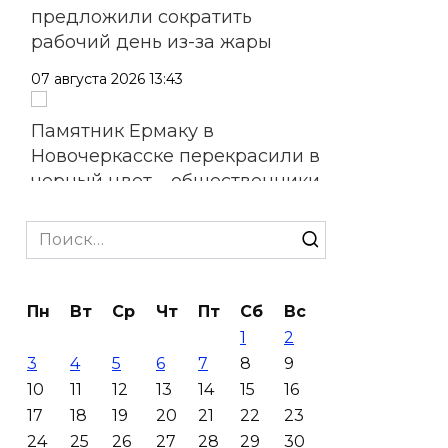
предложили сократить
рабочий день из-за жары
07 августа 2026 13:43
Памятник Ермаку в
Новочеркасске перекрасили в
черный цвет – общественники
бьют тревогу
Search
07 августа 2026 13:38
for:
Мем с Путиным, российские
Пн
Вт
Ср
Чт
Пт
Сб
Вс
лекарства и уникальные
1
2
операции: основные события
3
4
5
6
7
8
9
6 августа
10
11
12
13
14
15
16
07 августа 2026 12:57
17
18
19
20
21
22
23
24
25
26
27
28
29
30