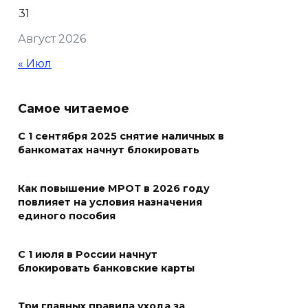
Проект Таганрогского музея
31
победил во втором конкурсе
Август 2026
программы «Красота внутри»
« Июл
07 августа 2026 12:30
Строить. Создавать. Созидать.
Самое читаемое
07 августа 2026 12:30
С 1 сентября 2025 снятие наличных в
банкоматах начнут блокировать
От Ростовской области в
полуфинал премии
Как повышение МРОТ в 2026 году
#МЫВМЕСТЕ-2026 вышли 12
повлияет на условия назначения
проектов
единого пособия
07 августа 2026 12:30
С 1 июля в России начнут
блокировать банковские карты
Александр Ищенко отметил
заслуги депутатов-
Три главных правила ухода за