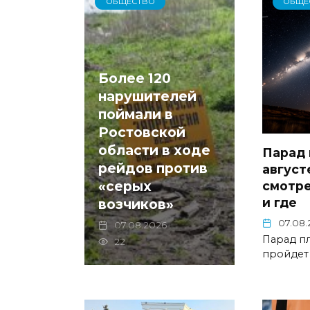
ОБЩЕСТВО
ОБЩЕ
Более 120
нарушителей
поймали в
Ростовской
области в ходе
Парад 
рейдов против
август
«серых
смотре
и где
возчиков»
07.08.
07.08.2026
Парад пл
22
пройдет 