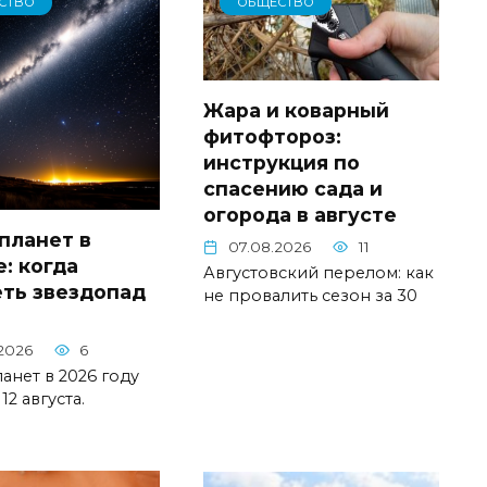
СТВО
ОБЩЕСТВО
Жара и коварный
фитофтороз:
инструкция по
спасению сада и
огорода в августе
планет в
07.08.2026
11
е: когда
Августовский перелом: как
ть звездопад
не провалить сезон за 30
2026
6
анет в 2026 году
12 августа.