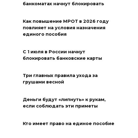
банкоматах начнут блокировать
Выставка «По городам и
весям»
Как повышение МРОТ в 2026 году
повлияет на условия назначения
06 августа 2026 18:29
единого пособия
Развитие спорта на Дону
С 1 июля в России начнут
06 августа 2026 18:27
блокировать банковские карты
Андрей Фатеев: Театр Чехова
Три главных правила ухода за
в Таганроге откроет 200-й
грушами весной
сезон в обновленном здании
в сентябре 2027 года
Деньги будут «липнуть» к рукам,
если соблюдать эти приметы
06 августа 2026 18:27
Наблюдатели готовятся к
Кто имеет право на единое пособие
выборам