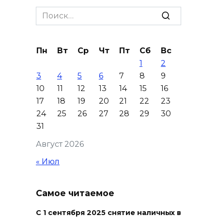
Шахбокс, падел и пилон: в
Search
Ростовской области
for:
зарегистрировали новые
виды спорта
Пн
Вт
Ср
Чт
Пт
Сб
Вс
06 августа 2026 19:30
1
2
3
4
5
6
7
8
9
Юрий Слюсарь поздравил
10
11
12
13
14
15
16
донских строителей с
17
18
19
20
21
22
23
профессиональным
24
25
26
27
28
29
30
праздником и вручил
31
награды
Август 2026
06 августа 2026 18:35
« Июл
Осторожно! Падение
кирпичей
Самое читаемое
06 августа 2026 18:30
С 1 сентября 2025 снятие наличных в