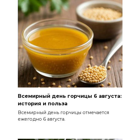
В Ростовской области до
конца года откроют 49
спортивных объектов
06 августа 2026 15:01
Россияне сообщают о
массовом сбое в работе
нескольких приложений
06 августа 2026 14:35
В Советском районе Ростова
Всемирный день горчицы 6 августа:
из-за порыва на водоводе
история и польза
ограничили подачу воды
Всемирный день горчицы отмечается
06 августа 2026 14:33
ежегодно 6 августа.
Диспансеризация дончан