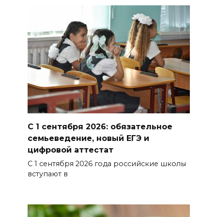
Снова пробка: затор на 8 км
собрался на М-4 «Дон» под
Шахтами
06 августа 2026 15:20
Александр Брод – о
современных подходах к
контролю за выборами и
подготовке наблюдателей на
Дону
С 1 сентября 2026: обязательное
семьеведение, новый ЕГЭ и
06 августа 2026 15:12
цифровой аттестат
С 1 сентября 2026 года российские школы
В донских школах к 1 сентября
вступают в
обновят учебники
06 августа 2026 15:10