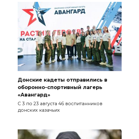
06 августа 2026 16:30
ВСЕ КАК ЕСТЬ. Политика
Зеленского: ложь, вранье и
провокация
06 августа 2026 16:25
Подготовка к школе
Донские кадеты отправились в
06 августа 2026 15:51
оборонно-спортивный лагерь
«Авангард»
Донские спасатели провели
С 3 по 23 августа 46 воспитанников
профилактические занятия
донских казачьих
более чем для 11 тыс. детей
06 августа 2026 15:49