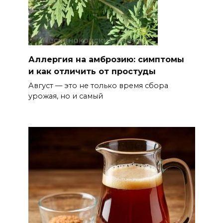
в местных мужчинах
06 августа 2026 15:38
Возбуждено еще одно дело:
подозреваемому в поджоге
Аллергия на амброзию: симптомы
и как отличить от простуды
на АЗС заполняли две
емкости на 1000 л
Август — это не только время сбора
урожая, но и самый
06 августа 2026 15:35
Десятки социальных
инициатив из Ростовской
области за 5 лет воплотились
в федеральные законы
06 августа 2026 15:35
Снова пробка: затор на 8 км
собрался на М-4 «Дон» под