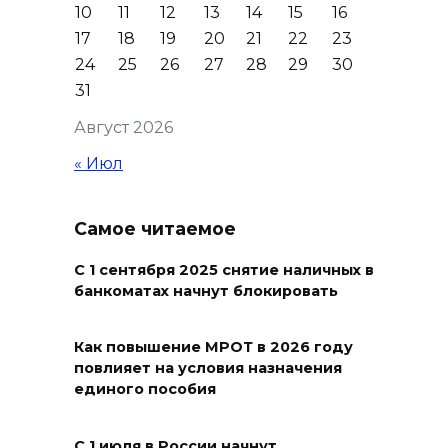
10
11
12
13
14
15
16
17
18
19
20
21
22
23
Вся акватория в цветах:
24
25
26
27
28
29
30
вблизи донской набережной
31
распустились кувшинки
Август 2026
06 августа 2026 20:56
« Июл
Перспективы недвижимости
06 августа 2026 20:11
Самое читаемое
С 1 сентября 2025 снятие наличных в
В Ворошиловском районе
банкоматах начнут блокировать
Ростова произошло
аварийное отключение света
Как повышение МРОТ в 2026 году
06 августа 2026 19:33
повлияет на условия назначения
единого пособия
Шахбокс, падел и пилон: в
Ростовской области
С 1 июля в России начнут