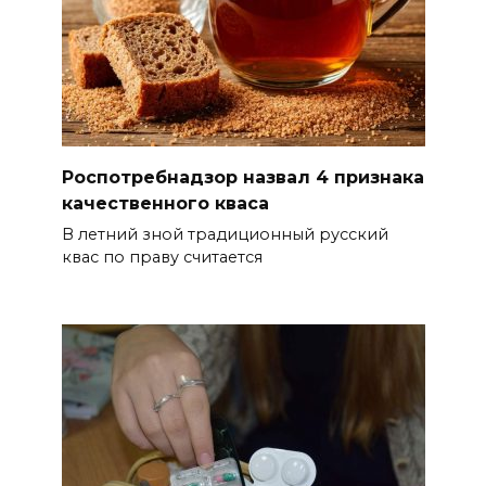
Шахтами
06 августа 2026 15:20
Александр Брод – о
современных подходах к
контролю за выборами и
Роспотребнадзор назвал 4 признака
качественного кваса
подготовке наблюдателей на
Дону
В летний зной традиционный русский
квас по праву считается
06 августа 2026 15:12
В донских школах к 1 сентября
обновят учебники
06 августа 2026 15:10
В Ростовской области до
конца года откроют 49