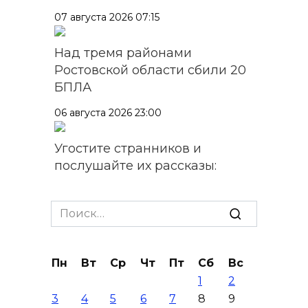
07 августа 2026 07:15
Над тремя районами
Ростовской области сбили 20
БПЛА
06 августа 2026 23:00
Угостите странников и
послушайте их рассказы:
приметы на 7 августа
Search
06 августа 2026 22:32
for:
В Ростове ликвидируют
подвальные котельные и
Пн
Вт
Ср
Чт
Пт
Сб
Вс
обновят теплосети
1
2
3
4
5
6
7
8
9
06 августа 2026 21:18