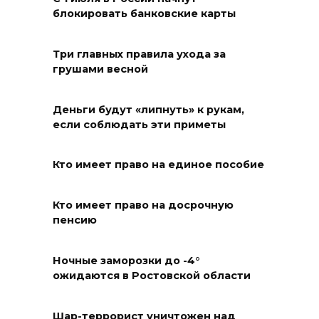
зарегистрировали новые
блокировать банковские карты
виды спорта
Три главных правила ухода за
06 августа 2026 19:30
грушами весной
Юрий Слюсарь поздравил
донских строителей с
Деньги будут «липнуть» к рукам,
если соблюдать эти приметы
профессиональным
праздником и вручил
награды
Кто имеет право на единое пособие
06 августа 2026 18:35
Кто имеет право на досрочную
пенсию
Осторожно! Падение
кирпичей
Ночные заморозки до -4°
06 августа 2026 18:30
ожидаются в Ростовской области
Выставка «По городам и
Шар-террорист уничтожен над