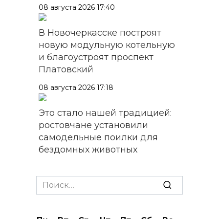
08 августа 2026 17:40
В Новочеркасске построят
новую модульную котельную
и благоустроят проспект
Платовский
08 августа 2026 17:18
Это стало нашей традицией:
ростовчане установили
самодельные поилки для
бездомных животных
08 августа 2026 16:56
Search
Журналисты «ДОН 24» вышли
for:
на субботник в парке
Островского