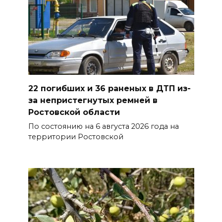
отключат воду из-за
капремонта сетей
07 августа 2026 20:32
Полиция ищет вандалов,
осквернивших стелу
22 погибших и 36 раненых в ДТП из-
«Освободителям Ростова»
за непристегнутых ремней в
07 августа 2026 20:12
Ростовской области
По состоянию на 6 августа 2026 года на
Госавтоинспекция по
территории Ростовской
Ростовской области призвала
водителей быть осторожными
из-за ухудшения погоды
07 августа 2026 19:39
Сап-фестиваль, ночной забег