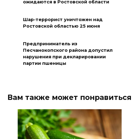
ожидаются в Ростовской области
предупреждение из-за
высокого риска пожаров
Шар-террорист уничтожен над
08 августа 2026 09:32
Ростовской областью 25 июня
Утром над акваторией
Предприниматель из
Азовского моря сбили
Песчанокопского района допустил
вражеские БПЛА
нарушения при декларировании
партии пшеницы
08 августа 2026 09:29
Аномальная жара до +40 °C
накроет Ростов-на-Дону 8
Вам также может понравиться
августа
08 августа 2026 09:23
Ночью дежурными силами
ПВО перехвачены и