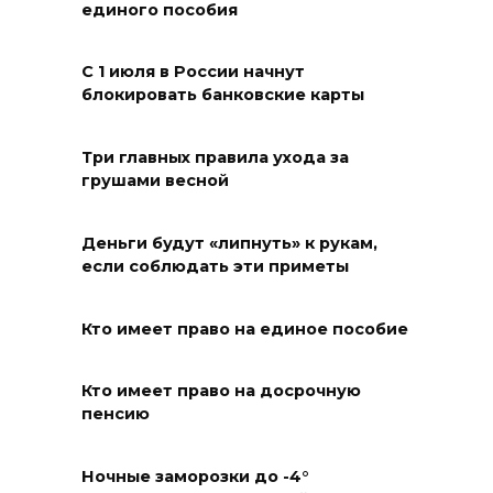
единого пособия
с Днем физкультурника
08 августа 2026 10:49
С 1 июля в России начнут
блокировать банковские карты
Ростовчане оказались среди
эвакуированных с пляжа в
Три главных правила ухода за
Новороссийске
грушами весной
08 августа 2026 10:40
Деньги будут «липнуть» к рукам,
В Ростовской области
если соблюдать эти приметы
ликвидировали 16
техногенных пожаров и 30
Кто имеет право на единое пособие
возгораний растительности
08 августа 2026 10:35
Кто имеет право на досрочную
пенсию
В Ростовской области
объявили штормовое
Ночные заморозки до -4°