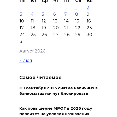
Пн
Вт
Ср
Чт
Пт
Сб
Вс
1
2
08 августа 2026 15:59
3
4
5
6
7
8
9
10
11
12
13
14
15
16
Сносить нельзя, сохранять
17
18
19
20
21
22
23
нечем: как ростовчане
24
25
26
27
28
29
30
спасают доходный дом
31
Рувинского от запустения
Август 2026
08 августа 2026 14:04
« Июл
В Волгодонске мужчина
поджег газ в квартире
Самое читаемое
бывшей жены, эвакуированы
7 человек
С 1 сентября 2025 снятие наличных в
банкоматах начнут блокировать
08 августа 2026 13:19
Юрий Слюсарь поздравил
Как повышение МРОТ в 2026 году
повлияет на условия назначения
жителей Ростовской области