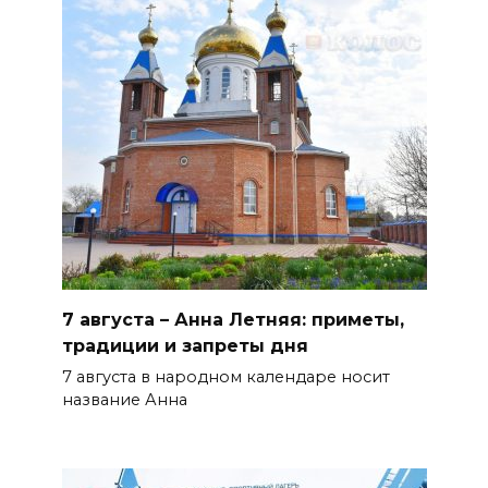
БПЛА на Кубани
06 августа 2026 16:57
Дончан приглашают
поучаствовать в конкурсе
«Лучший школьный педагог-
библиотекарь России»
06 августа 2026 16:30
ВСЕ КАК ЕСТЬ. Политика
Зеленского: ложь, вранье и
7 августа – Анна Летняя: приметы,
провокация
традиции и запреты дня
06 августа 2026 16:25
7 августа в народном календаре носит
название Анна
Подготовка к школе
06 августа 2026 15:51