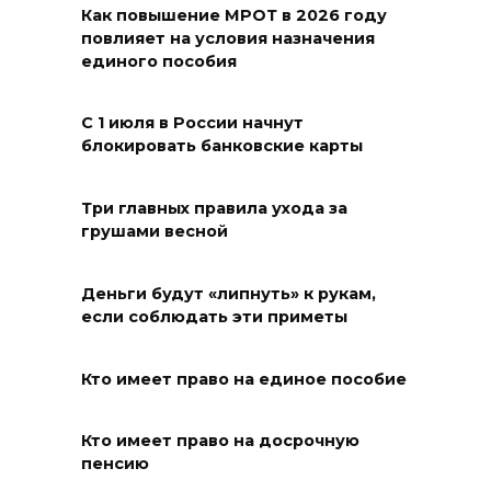
награды
Как повышение МРОТ в 2026 году
повлияет на условия назначения
06 августа 2026 18:35
единого пособия
Осторожно! Падение
С 1 июля в России начнут
кирпичей
блокировать банковские карты
06 августа 2026 18:30
Три главных правила ухода за
Выставка «По городам и
грушами весной
весям»
06 августа 2026 18:29
Деньги будут «липнуть» к рукам,
если соблюдать эти приметы
Развитие спорта на Дону
Кто имеет право на единое пособие
06 августа 2026 18:27
Кто имеет право на досрочную
Андрей Фатеев: Театр Чехова
пенсию
в Таганроге откроет 200-й