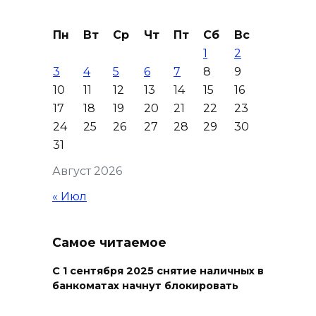
В Ворошиловском районе
Пн
Вт
Ср
Чт
Пт
Сб
Вс
Ростова произошло
1
2
аварийное отключение света
3
4
5
6
7
8
9
10
11
12
13
14
15
16
06 августа 2026 19:33
17
18
19
20
21
22
23
24
25
26
27
28
29
30
Шахбокс, падел и пилон: в
31
Ростовской области
зарегистрировали новые
Август 2026
виды спорта
« Июл
06 августа 2026 19:30
Самое читаемое
Юрий Слюсарь поздравил
донских строителей с
С 1 сентября 2025 снятие наличных в
профессиональным
банкоматах начнут блокировать
праздником и вручил