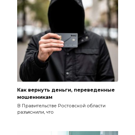
Десятки социальных
инициатив из Ростовской
области за 5 лет воплотились
в федеральные законы
06 августа 2026 15:35
Снова пробка: затор на 8 км
собрался на М-4 «Дон» под
Шахтами
06 августа 2026 15:20
Как вернуть деньги, переведенные
мошенникам
Александр Брод – о
В Правительстве Ростовской области
современных подходах к
разъяснили, что
контролю за выборами и
подготовке наблюдателей на
Дону