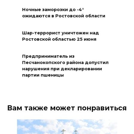
сезон в обновленном здании
Ночные заморозки до -4°
в сентябре 2027 года
ожидаются в Ростовской области
06 августа 2026 18:27
Шар-террорист уничтожен над
Наблюдатели готовятся к
Ростовской областью 25 июня
выборам
06 августа 2026 18:25
Предприниматель из
Песчанокопского района допустил
нарушения при декларировании
Материальная помощь
партии пшеницы
пострадавшим при атаке
БПЛА на Кубани
06 августа 2026 17:11
Вам также может понравиться
Ростовская область окажет
матпомощь семьям, у которых
погибли дети из-за атаки