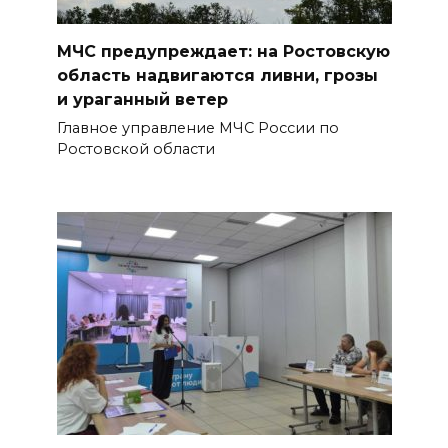
На Дону обсудили
взаимодействие участников
МЧС предупреждает: на Ростовскую
избирательного процесса в
область надвигаются ливни, грозы
период ЕДГ-2026
и ураганный ветер
07 августа 2026 17:14
Главное управление МЧС России по
Ростовской области
В Ростове доходный дом
Емельяновых на Большой
Садовой, 94, обследуют
специалисты
07 августа 2026 17:03
Бетон и влага: эксперт ЮФУ
объяснил, почему
ростовчанам тяжело
переносить жару