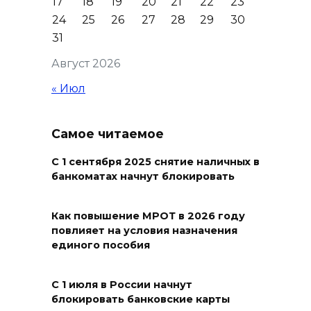
17
18
19
20
21
22
23
на субботник в парке
24
25
26
27
28
29
30
Островского
31
08 августа 2026 15:59
Август 2026
Сносить нельзя, сохранять
« Июл
нечем: как ростовчане
спасают доходный дом
Самое читаемое
Рувинского от запустения
08 августа 2026 14:04
С 1 сентября 2025 снятие наличных в
банкоматах начнут блокировать
В Волгодонске мужчина
поджег газ в квартире
Как повышение МРОТ в 2026 году
повлияет на условия назначения
бывшей жены, эвакуированы
единого пособия
7 человек
08 августа 2026 13:19
С 1 июля в России начнут
блокировать банковские карты