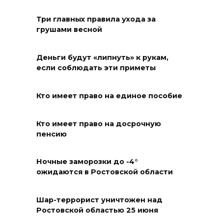
Юрий Слюсарь поздравил
жителей Ростовской области
Три главных правила ухода за
с Днем физкультурника
грушами весной
08 августа 2026 10:49
Деньги будут «липнуть» к рукам,
Ростовчане оказались среди
если соблюдать эти приметы
эвакуированных с пляжа в
Новороссийске
Кто имеет право на единое пособие
08 августа 2026 10:40
Кто имеет право на досрочную
пенсию
В Ростовской области
ликвидировали 16
техногенных пожаров и 30
Ночные заморозки до -4°
ожидаются в Ростовской области
возгораний растительности
08 августа 2026 10:35
Шар-террорист уничтожен над
Ростовской областью 25 июня
В Ростовской области