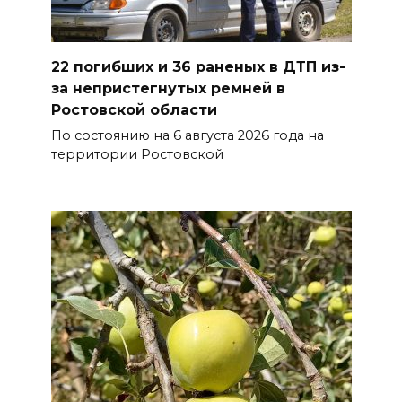
В Железнодорожном районе
Ростова-на-Дону на сутки
отключат воду из-за
22 погибших и 36 раненых в ДТП из-
капремонта сетей
за непристегнутых ремней в
07 августа 2026 20:32
Ростовской области
По состоянию на 6 августа 2026 года на
Полиция ищет вандалов,
территории Ростовской
осквернивших стелу
«Освободителям Ростова»
07 августа 2026 20:12
Госавтоинспекция по
Ростовской области призвала
водителей быть осторожными
из-за ухудшения погоды
07 августа 2026 19:39