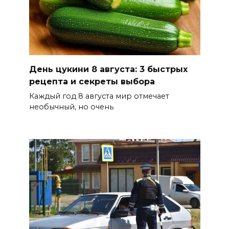
ПВО перехвачены и
уничтожены 397 украинских
беспилотников
08 августа 2026 09:19
День цукини 8 августа: 3 быстрых
Более 30 БПЛА сбили ночью в
рецепта и секреты выбора
пяти районах Ростовской
Каждый год 8 августа мир отмечает
области
необычный, но очень
07 августа 2026 23:00
Дабы счастье семейное
сберечь – спрячьте первое
сорванное яблоко: приметы
на 8 августа
07 августа 2026 22:04