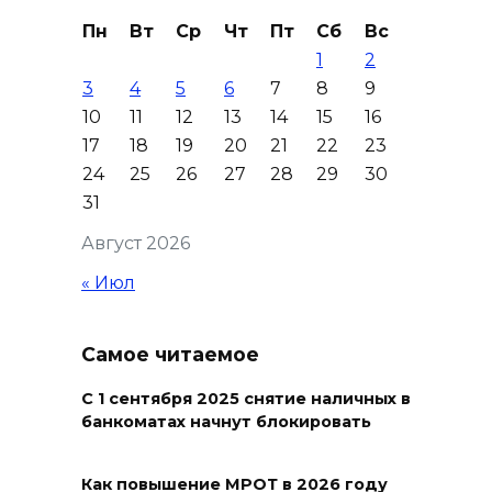
Осторожно! Падение
Пн
Вт
Ср
Чт
Пт
Сб
Вс
кирпичей
1
2
06 августа 2026 18:30
3
4
5
6
7
8
9
10
11
12
13
14
15
16
Выставка «По городам и
17
18
19
20
21
22
23
весям»
24
25
26
27
28
29
30
31
06 августа 2026 18:29
Август 2026
Развитие спорта на Дону
« Июл
06 августа 2026 18:27
Самое читаемое
Андрей Фатеев: Театр Чехова
в Таганроге откроет 200-й
С 1 сентября 2025 снятие наличных в
сезон в обновленном здании
банкоматах начнут блокировать
в сентябре 2027 года
06 августа 2026 18:27
Как повышение МРОТ в 2026 году