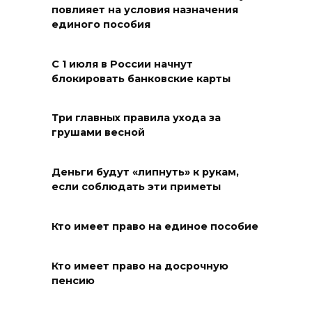
повлияет на условия назначения
единого пособия
Наблюдатели готовятся к
выборам
С 1 июля в России начнут
06 августа 2026 18:25
блокировать банковские карты
Материальная помощь
Три главных правила ухода за
пострадавшим при атаке
грушами весной
БПЛА на Кубани
06 августа 2026 17:11
Деньги будут «липнуть» к рукам,
если соблюдать эти приметы
Ростовская область окажет
матпомощь семьям, у которых
Кто имеет право на единое пособие
погибли дети из-за атаки
БПЛА на Кубани
Кто имеет право на досрочную
пенсию
06 августа 2026 16:57