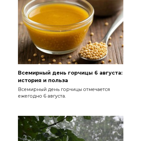
06 августа 2026 14:33
Диспансеризация дончан
старше 65 лет
06 августа 2026 14:30
Традиции семьи года
06 августа 2026 14:28
Всемирный день горчицы 6 августа:
история и польза
Таганрогский театр: пока
Всемирный день горчицы отмечается
опущен занавес
ежегодно 6 августа.
06 августа 2026 14:25
Помощь волонтеров
госпиталям