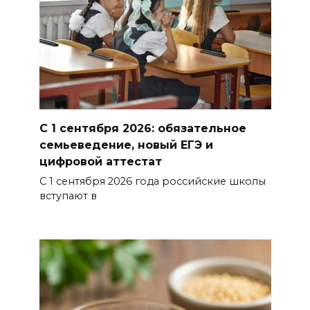
обновят учебники
06 августа 2026 15:10
В Ростовской области до
конца года откроют 49
спортивных объектов
С 1 сентября 2026: обязательное
06 августа 2026 15:01
семьеведение, новый ЕГЭ и
цифровой аттестат
Россияне сообщают о
С 1 сентября 2026 года российские школы
массовом сбое в работе
вступают в
нескольких приложений
06 августа 2026 14:35
В Советском районе Ростова
из-за порыва на водоводе
ограничили подачу воды