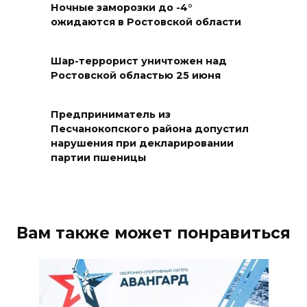
Ночные заморозки до -4°
Дончан приглашают
ожидаются в Ростовской области
поучаствовать в конкурсе
«Лучший школьный педагог-
библиотекарь России»
Шар-террорист уничтожен над
Ростовской областью 25 июня
06 августа 2026 16:30
Предприниматель из
ВСЕ КАК ЕСТЬ. Политика
Песчанокопского района допустил
Зеленского: ложь, вранье и
нарушения при декларировании
провокация
партии пшеницы
06 августа 2026 16:25
Подготовка к школе
Вам также может понравиться
06 августа 2026 15:51
Донские спасатели провели
профилактические занятия