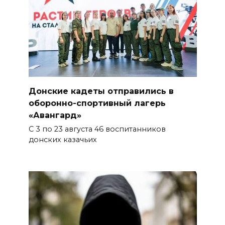
более чем для 11 тыс. детей
06 августа 2026 15:49
«Хочу прожить жизнь одна»:
ростовчанка разочаровалась
в местных мужчинах
Донские кадеты отправились в
06 августа 2026 15:38
оборонно-спортивный лагерь
«Авангард»
Возбуждено еще одно дело:
С 3 по 23 августа 46 воспитанников
подозреваемому в поджоге
донских казачьих
на АЗС заполняли две
емкости на 1000 л
06 августа 2026 15:35
Десятки социальных
инициатив из Ростовской