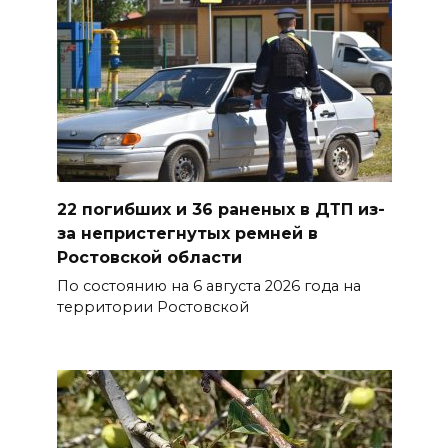
Сносить нельзя, сохранять
нечем: как ростовчане
спасают доходный дом
Рувинского от запустения
08 августа 2026 14:04
В Волгодонске мужчина
22 погибших и 36 раненых в ДТП из-
поджег газ в квартире
за непристегнутых ремней в
бывшей жены, эвакуированы
Ростовской области
7 человек
По состоянию на 6 августа 2026 года на
территории Ростовской
08 августа 2026 13:19
Юрий Слюсарь поздравил
жителей Ростовской области
с Днем физкультурника