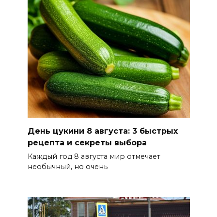
В Новочеркасске построят
новую модульную котельную
и благоустроят проспект
Платовский
08 августа 2026 17:18
Это стало нашей традицией:
ростовчане установили
самодельные поилки для
бездомных животных
День цукини 8 августа: 3 быстрых
08 августа 2026 16:56
рецепта и секреты выбора
Каждый год 8 августа мир отмечает
Журналисты «ДОН 24» вышли
необычный, но очень
на субботник в парке
Островского
08 августа 2026 15:59