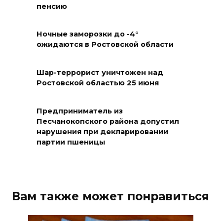
09 августа 2026 12:01
пенсию
Два донских курса по
Ночные заморозки до -4°
финансовой грамотности
ожидаются в Ростовской области
могут признать лучшими в
стране
Шар-террорист уничтожен над
Ростовской областью 25 июня
09 августа 2026 11:43
Донской колледж закупил
Предприниматель из
комплексы БПЛА для
Песчанокопского района допустил
нарушения при декларировании
обучения пилотированию
партии пшеницы
09 августа 2026 10:50
На юге и северо-востоке
Ростовской области сегодня
Вам также может понравиться
до +40 °C
09 августа 2026 10:31