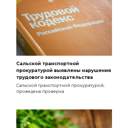
приметы на 9 августа
08 августа 2026 18:37
На трассе Р-280 «Новороссия»
водителей будут
предупреждать об угрозе
БПЛА по радио
Сальской транспортной
08 августа 2026 18:15
прокуратурой выявлены нарушения
трудового законодательства
На Дону обсудили вопросы
повышения доступности
Сальской транспортной прокуратурой,
проведена проверка
медицинской помощи с
участием федеральных
экспертов
08 августа 2026 17:40