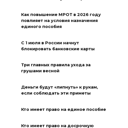
09 августа 2026 14:21
Как повышение МРОТ в 2026 году
В Таганроге горел склад на
повлияет на условия назначения
250 «квадратах»
единого пособия
09 августа 2026 13:56
С 1 июля в России начнут
блокировать банковские карты
Парк не построю: Николай
Василенко не планирует
становиться меценатом для
Три главных правила ухода за
грушами весной
Ростова
09 августа 2026 12:48
Деньги будут «липнуть» к рукам,
если соблюдать эти приметы
Юрий Слюсарь поздравил
строителей с
Кто имеет право на единое пособие
профессиональным
праздником
Кто имеет право на досрочную