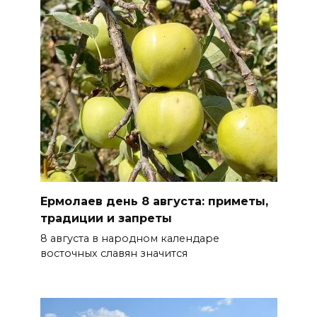
08 августа 2026 10:49
Ростовчане оказались среди
эвакуированных с пляжа в
Новороссийске
08 августа 2026 10:40
В Ростовской области
ликвидировали 16
техногенных пожаров и 30
возгораний растительности
Ермолаев день 8 августа: приметы,
08 августа 2026 10:35
традиции и запреты
8 августа в народном календаре
В Ростовской области
восточных славян значится
объявили штормовое
предупреждение из-за
высокого риска пожаров