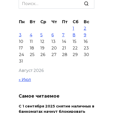
Search
09 августа 2026 16:55
for:
День памяти детей – жертв
Пн
Вт
Ср
Чт
Пт
Сб
Вс
войны в Донбассе: донские
1
2
учреждения культуры
3
4
5
6
7
8
9
присоединились к минуте
10
11
12
13
14
15
16
молчания
17
18
19
20
21
22
23
09 августа 2026 16:13
24
25
26
27
28
29
30
31
Вылетела в кювет:
Август 2026
смертельное ДТП в
Целинском районе
« Июл
09 августа 2026 14:36
Самое читаемое
Запах гари: в Левенцовке
горела трава
С 1 сентября 2025 снятие наличных в
банкоматах начнут блокировать