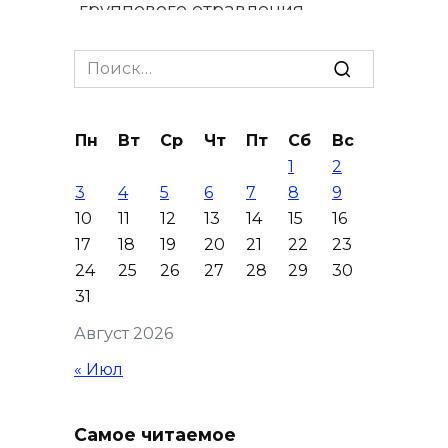
группового отравления
09 августа 2026 17:24
Search
for:
На Дону почтили память
детей – жертв войны в
Пн
Вт
Ср
Чт
Пт
Сб
Вс
Донбассе
1
2
09 августа 2026 16:55
3
4
5
6
7
8
9
10
11
12
13
14
15
16
День памяти детей – жертв
17
18
19
20
21
22
23
войны в Донбассе: донские
24
25
26
27
28
29
30
учреждения культуры
31
присоединились к минуте
Август 2026
молчания
« Июл
09 августа 2026 16:13
Вылетела в кювет:
Самое читаемое