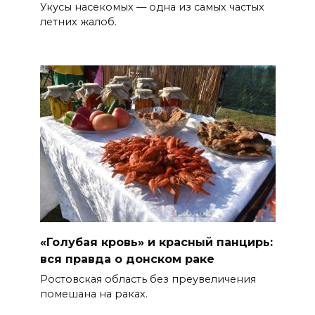
Укусы насекомых — одна из самых частых
Горел сухостой: в Ростовской
летних жалоб.
области сбили 30 БПЛА
08 августа 2026 23:10
Пусть съест ребенок капусту,
дабы учеба легко давалась:
приметы на 9 августа
08 августа 2026 18:37
На трассе Р-280 «Новороссия»
водителей будут
предупреждать об угрозе
«Голубая кровь» и красный панцирь:
БПЛА по радио
вся правда о донском раке
08 августа 2026 18:15
Ростовская область без преувеличения
помешана на раках.
На Дону обсудили вопросы