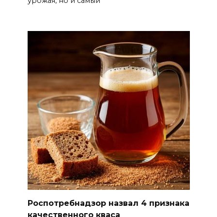
урожая, но и самый
08 августа 2026 13:19
Юрий Слюсарь поздравил
жителей Ростовской области
с Днем физкультурника
08 августа 2026 10:49
Ростовчане оказались среди
эвакуированных с пляжа в
Новороссийске
08 августа 2026 10:40
В Ростовской области
ликвидировали 16
техногенных пожаров и 30
Роспотребнадзор назвал 4 признака
возгораний растительности
качественного кваса