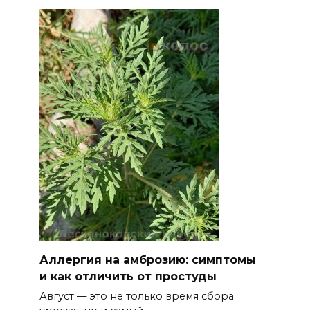
08 августа 2026 16:56
Журналисты «ДОН 24» вышли
на субботник в парке
Островского
08 августа 2026 15:59
Сносить нельзя, сохранять
нечем: как ростовчане
спасают доходный дом
Рувинского от запустения
08 августа 2026 14:04
В Волгодонске мужчина
Аллергия на амброзию: симптомы
поджег газ в квартире
и как отличить от простуды
бывшей жены, эвакуированы
Август — это не только время сбора
7 человек