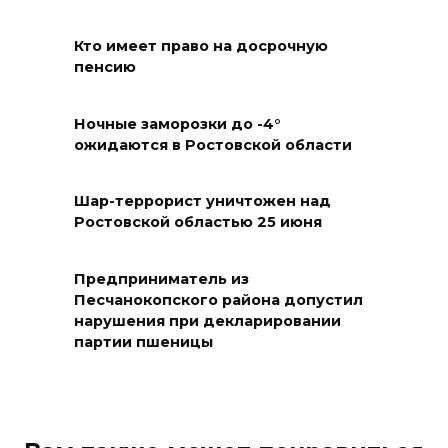
09 августа 2026 12:48
Кто имеет право на досрочную
Юрий Слюсарь поздравил
пенсию
строителей с
профессиональным
Ночные заморозки до -4°
праздником
ожидаются в Ростовской области
09 августа 2026 12:01
Шар-террорист уничтожен над
Ростовской областью 25 июня
Два донских курса по
финансовой грамотности
могут признать лучшими в
Предприниматель из
стране
Песчанокопского района допустил
нарушения при декларировании
09 августа 2026 11:43
партии пшеницы
Донской колледж закупил
комплексы БПЛА для
обучения пилотированию