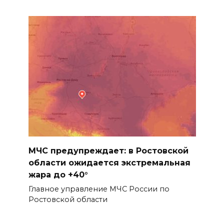
повышения доступности
медицинской помощи с
участием федеральных
экспертов
08 августа 2026 17:40
В Новочеркасске построят
новую модульную котельную
и благоустроят проспект
Платовский
08 августа 2026 17:18
МЧС предупреждает: в Ростовской
области ожидается экстремальная
Это стало нашей традицией:
жара до +40°
ростовчане установили
Главное управление МЧС России по
самодельные поилки для
Ростовской области
бездомных животных