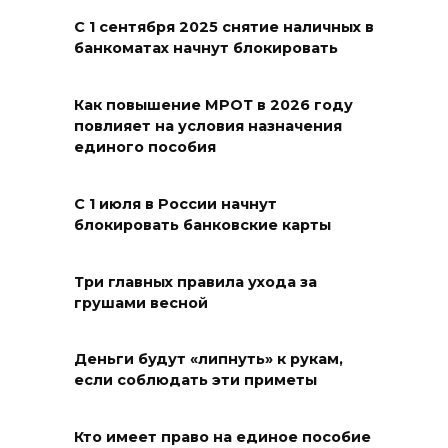
смертельное ДТП в
Целинском районе
С 1 сентября 2025 снятие наличных в
банкоматах начнут блокировать
09 августа 2026 14:36
Как повышение МРОТ в 2026 году
Запах гари: в Левенцовке
повлияет на условия назначения
горела трава
единого пособия
09 августа 2026 14:21
С 1 июля в России начнут
блокировать банковские карты
В Таганроге горел склад на
250 «квадратах»
Три главных правила ухода за
09 августа 2026 13:56
грушами весной
Парк не построю: Николай
Деньги будут «липнуть» к рукам,
Василенко не планирует
если соблюдать эти приметы
становиться меценатом для
Ростова
Кто имеет право на единое пособие