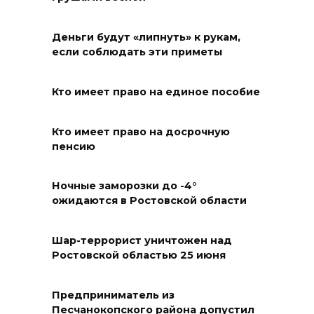
Дабы счастье семейное
сберечь – спрячьте первое
сорванное яблоко: приметы
Деньги будут «липнуть» к рукам,
на 8 августа
если соблюдать эти приметы
07 августа 2026 22:04
Кто имеет право на единое пособие
В Железнодорожном районе
Ростова-на-Дону на сутки
Кто имеет право на досрочную
пенсию
отключат воду из-за
капремонта сетей
Ночные заморозки до -4°
07 августа 2026 20:32
ожидаются в Ростовской области
Полиция ищет вандалов,
Шар-террорист уничтожен над
осквернивших стелу
Ростовской областью 25 июня
«Освободителям Ростова»
07 августа 2026 20:12
Предприниматель из
Песчанокопского района допустил