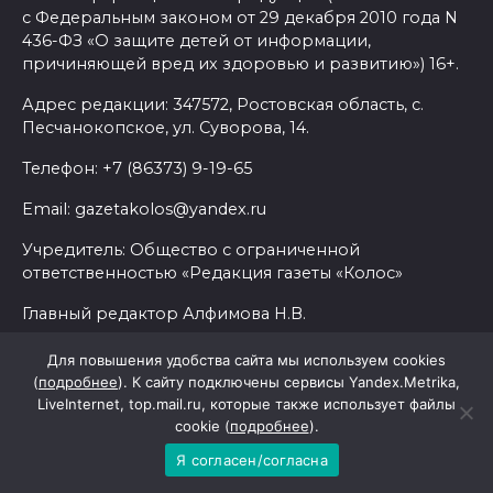
с Федеральным законом от 29 декабря 2010 года N
436-ФЗ «О защите детей от информации,
причиняющей вред их здоровью и развитию») 16+.
Адрес редакции: 347572, Ростовская область, с.
Песчанокопское, ул. Суворова, 14.
Телефон: +7 (86373) 9-19-65
Email: gazetakolos@yandex.ru
Учредитель: Общество с ограниченной
ответственностью «Редакция газеты «Колос»
Главный редактор Алфимова Н.В.
Для повышения удобства сайта мы используем cookies
Политика конфиденциальности и защиты
(
подробнее
). К сайту подключены сервисы Yandex.Metrika,
информации
LiveInternet, top.mail.ru, которые также использует файлы
cookie (
подробнее
).
Согласие на обработку персональных данных с
Я согласен/согласна
помощью сервисов Yandex.Metrika, LiveInternet,
top.mail.ru