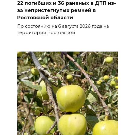
22 погибших и 36 раненых в ДТП из-
07 августа 2026 18:25
за непристегнутых ремней в
Ростовской области
Меры поддержки после ЧС
По состоянию на 6 августа 2026 года на
территории Ростовской
07 августа 2026 17:48
На Дону обсудили
взаимодействие участников
избирательного процесса в
период ЕДГ-2026
07 августа 2026 17:14
В Ростове доходный дом
Емельяновых на Большой
Садовой, 94, обследуют
специалисты
07 августа 2026 17:03