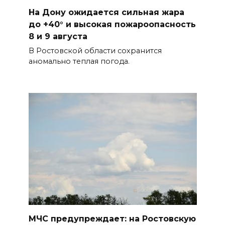
На Дону ожидается сильная жара
Через 23 года Ростов может
до +40° и высокая пожароопасность
стать городом с населением
8 и 9 августа
под 2 млн человек
В Ростовской области сохранится
07 августа 2026 15:22
аномально теплая погода.
В Ростове на озере Лесном
утонул 43-летний мужчина
07 августа 2026 15:06
В Ростовской области из-за
жары проезжую часть
федеральных трасс поливают
водой
07 августа 2026 14:55
МЧС предупреждает: на Ростовскую