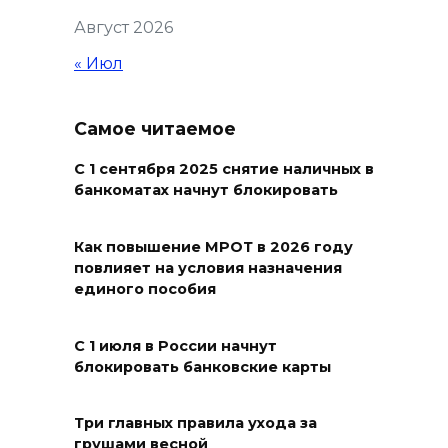
Аномальная жара до +40 °C
Август 2026
накроет Ростов-на-Дону 8
августа
« Июл
08 августа 2026 09:23
Самое читаемое
Ночью дежурными силами
ПВО перехвачены и
С 1 сентября 2025 снятие наличных в
банкоматах начнут блокировать
уничтожены 397 украинских
беспилотников
Как повышение МРОТ в 2026 году
08 августа 2026 09:19
повлияет на условия назначения
единого пособия
Более 30 БПЛА сбили ночью в
пяти районах Ростовской
С 1 июля в России начнут
области
блокировать банковские карты
07 августа 2026 23:00
Три главных правила ухода за
грушами весной