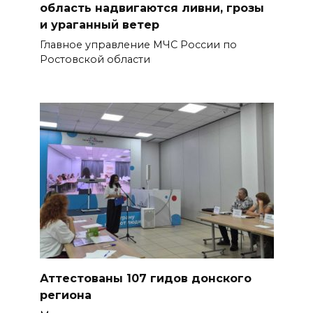
Сотрудники ДПС помогли
область надвигаются ливни, грозы
женщине с ребенком на
и ураганный ветер
трассе М-4 «Дон»
Главное управление МЧС России по
Ростовской области
07 августа 2026 14:33
В Батайске в заброшенном
здании произошло короткое
замыкание
БОЛЬШЕ НОВОСТЕЙ
Аттестованы 107 гидов донского
региона