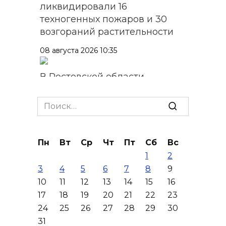
ликвидировали 16
техногенных пожаров и 30
возгораний растительности
08 августа 2026 10:35
В Ростовской области
объявили штормовое
предупреждение из-за
Search
высокого риска пожаров
for:
08 августа 2026 09:32
Пн
Вт
Ср
Чт
Пт
Сб
Вс
1
2
Утром над акваторией
3
4
5
6
7
8
9
Азовского моря сбили
10
11
12
13
14
15
16
вражеские БПЛА
17
18
19
20
21
22
23
08 августа 2026 09:29
24
25
26
27
28
29
30
31