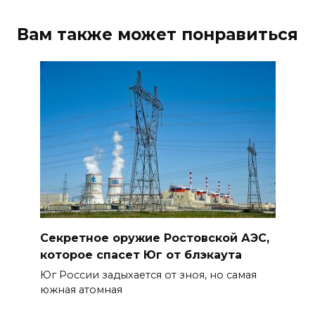
05 августа 2026 18:16
Вам также может понравиться
По итогам регионального
этапа премии
#МЫВМЕСТЕ-2026 на Дону
победителями признаны 29
проектов
05 августа 2026 18:06
К соглашению о наблюдении
за выборами в Госдуму
присоединились 8 партий
Секретное оружие Ростовской АЭС,
05 августа 2026 18:04
которое спасет Юг от блэкаута
Юг России задыхается от зноя, но самая
Ростовский врач подготовил
южная атомная
памятку по действиям при