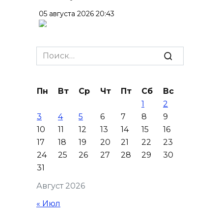
05 августа 2026 20:43
Более 11,5 тысячи домов
Ростовской области перешли
Search
в чаты в мессенджере MAX
for:
05 августа 2026 19:13
Пн
Вт
Ср
Чт
Пт
Сб
Вс
1
2
В Ростовской области
3
4
5
6
7
8
9
пропала 17-летняя девушка
10
11
12
13
14
15
16
05 августа 2026 19:03
17
18
19
20
21
22
23
24
25
26
27
28
29
30
Кондиционеры создают
31
перегрузку: ростовчан
Август 2026
предупредили о рисках
отключения электроэнергии
« Июл
05 августа 2026 18:37