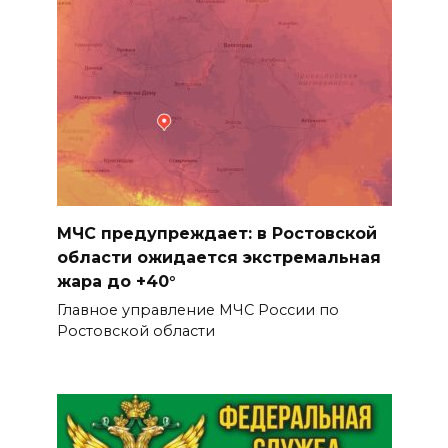
Ростове
05 августа 2026 17:09
Пробка длиной в 10 км
сковала движение на М-4
«Дон» под Шахтами
05 августа 2026 17:06
Сосуды лучше, чем у
МЧС предупреждает: в Ростовской
сорокалетних: врачи спасли
области ожидается экстремальная
столетнюю ростовчанку с
жара до +40°
острым коронарным
Главное управление МЧС России по
синдромом
Ростовской области
05 августа 2026 16:51
Без барьеров и границ:
программа Т2 «Выгодно