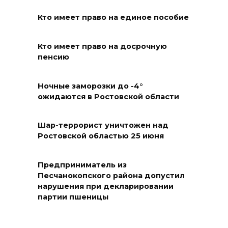
05 августа 2026 18:29
Кто имеет право на единое пособие
Подготовка к школе
Кто имеет право на досрочную
05 августа 2026 18:27
пенсию
Жеребьевка политических
Ночные заморозки до -4°
партий
ожидаются в Ростовской области
05 августа 2026 18:25
Шар-террорист уничтожен над
Ростовской областью 25 июня
АЗС работают в штатном
режиме
Предприниматель из
05 августа 2026 18:21
Песчанокопского района допустил
нарушения при декларировании
Четыре новые школы
партии пшеницы
откроются в Ростовской
области 1 сентября