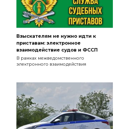
вместе» теперь доступна
абонентам других операторов
05 августа 2026 16:30
Взыскателям не нужно идти к
ВСЕ КАК ЕСТЬ. Украинских
приставам: электронное
телефонных бандитов
взаимодействие судов и ФССП
«крышует» киевская власть
В рамках межведомственного
05 августа 2026 16:20
электронного взаимодействия
В Шахтах на газовой заправке
загорелся автомобиль,
пострадал водитель
05 августа 2026 15:59
На Дону в ближайшие три
дня ожидается жара до +40