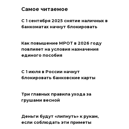
Самое читаемое
Зарядка со стражем порядка
С 1 сентября 2025 снятие наличных в
05 августа 2026 18:35
банкоматах начнут блокировать
Молодые инженеры
Как повышение МРОТ в 2026 году
повлияет на условия назначения
05 августа 2026 18:32
единого пособия
По пути к большой трассе
С 1 июля в России начнут
05 августа 2026 18:32
блокировать банковские карты
Футбольный разгром в Кубке
Три главных правила ухода за
России
грушами весной
05 августа 2026 18:30
Деньги будут «липнуть» к рукам,
если соблюдать эти приметы
Огненный шторм во дворе