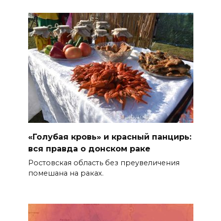
беспилотной опасности
05 августа 2026 17:34
Регистрация открыта:
фестиваль инклюзивного
добровольчества «Я
чувствую» пройдет на Дону
05 августа 2026 17:20
Донская инициатива:
«Голубая кровь» и красный панцирь:
получать лечебное питание
вся правда о донском раке
для инвалидов станет проще
Ростовская область без преувеличения
05 августа 2026 17:18
помешана на раках.
Пламя не пощадило ничего:
фото с мест ночных пожаров в