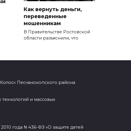
ый
Сотрудники ДПС помогли
Как вернуть деньги,
женщине с ребенком на
переведенные
трассе М-4 «Дон»
мошенникам
В Правительстве Ростовской
07 августа 2026 14:33
области разъяснили, что
В Батайске в заброшенном
здании произошло короткое
замыкание
07 августа 2026 14:30
«Колос» Песчанокопского района
Учиться, чтобы работать
 технологий и массовых
07 августа 2026 14:28
Раскаленный август
07 августа 2026 14:28
2010 года N 436-ФЗ «О защите детей