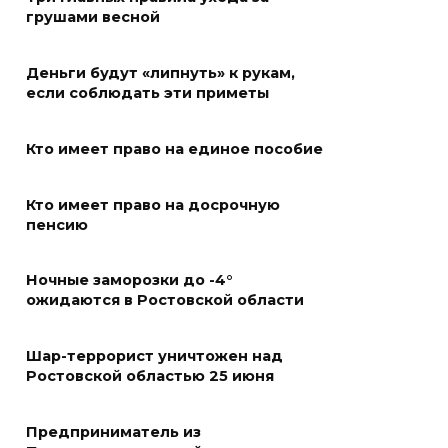
«Метеор» «Андрей Байков»
грушами весной
07 августа 2026 18:25
Деньги будут «липнуть» к рукам,
Меры поддержки после ЧС
если соблюдать эти приметы
07 августа 2026 17:48
Кто имеет право на единое пособие
На Дону обсудили
Кто имеет право на досрочную
взаимодействие участников
пенсию
избирательного процесса в
период ЕДГ-2026
Ночные заморозки до -4°
07 августа 2026 17:14
ожидаются в Ростовской области
В Ростове доходный дом
Шар-террорист уничтожен над
Емельяновых на Большой
Ростовской областью 25 июня
Садовой, 94, обследуют
специалисты
Предприниматель из