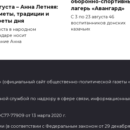
оборонно-спортивн
густа – Анна Летняя:
лагерь «Авангард»
меты, традиции и
С 3 по 23 августа 46
реты дня
воспитанников донских
казачьих
густа в народном
ндаре носит
ание Анна
 (официальный сайт общественно-политической газеты 
ной службой по надзору в сфере связи, информационных
77-77909 от 13 марта 2020 г.
(в соответствии с Федеральным законом от 29 декабря 