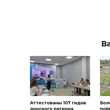
В
Аттестованы 107 гидов
Бол
донского региона
пой