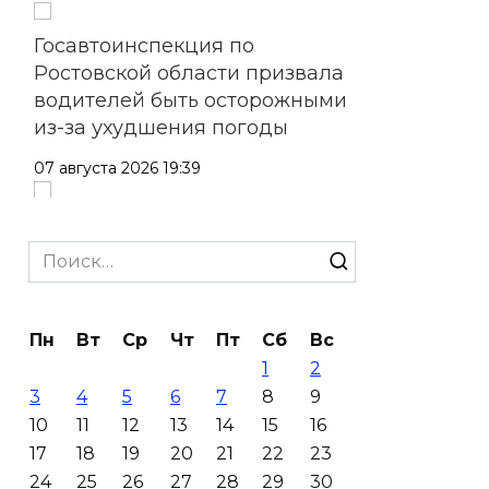
Госавтоинспекция по
Ростовской области призвала
водителей быть осторожными
из-за ухудшения погоды
07 августа 2026 19:39
Сап-фестиваль, ночной забег
и турниры: как в Ростове
Search
отметят День физкультурника
for:
07 августа 2026 19:19
Пн
Вт
Ср
Чт
Пт
Сб
Вс
1
2
В Таганроге из-за аварии
3
4
5
6
7
8
9
отключили свет на четырех
10
11
12
13
14
15
16
улицах
17
18
19
20
21
22
23
07 августа 2026 18:42
24
25
26
27
28
29
30