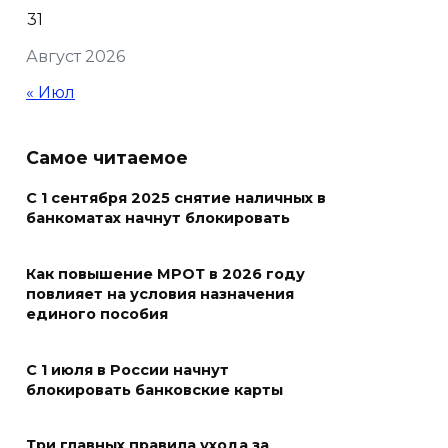
31
В Ростовской области более
Август 2026
2000 жителей бесплатно
осваивают новые профессии
« Июл
07 августа 2026 18:38
Самое читаемое
Бесплатные путевки для 17
тысяч детей: в Ростовской
С 1 сентября 2025 снятие наличных в
банкоматах начнут блокировать
области продолжается
оздоровительная кампания
Как повышение МРОТ в 2026 году
07 августа 2026 18:30
повлияет на условия назначения
единого пособия
Судьба аварийного особняка
в донской столице
С 1 июля в России начнут
блокировать банковские карты
07 августа 2026 18:28
Три главных правила ухода за