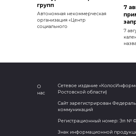
групп
7 ав
Автономная некоммерческая
при
организация «Центр
зап
социального
7 ав
кале
назв
Сетевое издание «КолосИнформ»
О
Ростовской области)
нас
Сайт зарегистрирован Федераль
коммуникаций
Регистрационный номер: Эл № ФС
Знак информационной продукции 