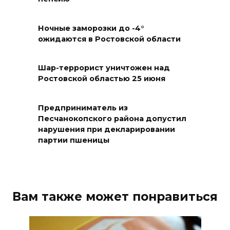
БПЛА по радио
Ночные заморозки до -4°
08 августа 2026 18:15
ожидаются в Ростовской области
На Дону обсудили вопросы
повышения доступности
Шар-террорист уничтожен над
Ростовской областью 25 июня
медицинской помощи с
участием федеральных
экспертов
Предприниматель из
Песчанокопского района допустил
08 августа 2026 17:40
нарушения при декларировании
партии пшеницы
В Новочеркасске построят
новую модульную котельную
и благоустроят проспект
Платовский
Вам также может понравиться
08 августа 2026 17:18