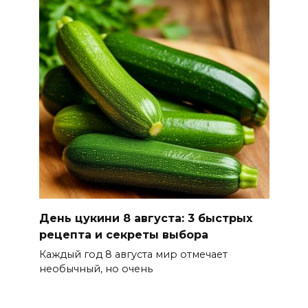
В Волгодонске мужчина
поджег газ в квартире
бывшей жены, эвакуированы
7 человек
08 августа 2026 13:19
Юрий Слюсарь поздравил
жителей Ростовской области
с Днем физкультурника
08 августа 2026 10:49
День цукини 8 августа: 3 быстрых
Ростовчане оказались среди
рецепта и секреты выбора
эвакуированных с пляжа в
Каждый год 8 августа мир отмечает
Новороссийске
необычный, но очень
08 августа 2026 10:40