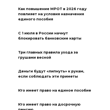
Ураган не обещают: сегодня в
Как повышение МРОТ в 2026 году
Ростове жара
повлияет на условия назначения
единого пособия
09 августа 2026 07:01
С 1 июля в России начнут
Горел сухостой: в Ростовской
блокировать банковские карты
области сбили 30 БПЛА
08 августа 2026 23:10
Три главных правила ухода за
грушами весной
Пусть съест ребенок капусту,
дабы учеба легко давалась:
Деньги будут «липнуть» к рукам,
приметы на 9 августа
если соблюдать эти приметы
08 августа 2026 18:37
Кто имеет право на единое пособие
На трассе Р-280 «Новороссия»
водителей будут
Кто имеет право на досрочную
предупреждать об угрозе
пенсию