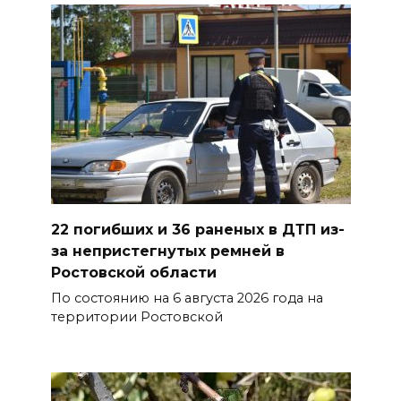
В Ростовской области
ликвидировали 16
техногенных пожаров и 30
возгораний растительности
08 августа 2026 10:35
В Ростовской области
объявили штормовое
предупреждение из-за
22 погибших и 36 раненых в ДТП из-
высокого риска пожаров
за непристегнутых ремней в
08 августа 2026 09:32
Ростовской области
По состоянию на 6 августа 2026 года на
Утром над акваторией
территории Ростовской
Азовского моря сбили
вражеские БПЛА
08 августа 2026 09:29