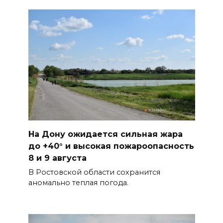
Дабы счастье семейное
сберечь – спрячьте первое
сорванное яблоко: приметы
на 8 августа
07 августа 2026 22:04
В Железнодорожном районе
Ростова-на-Дону на сутки
отключат воду из-за
На Дону ожидается сильная жара
капремонта сетей
до +40° и высокая пожароопасность
07 августа 2026 20:32
8 и 9 августа
В Ростовской области сохранится
Полиция ищет вандалов,
аномально теплая погода.
осквернивших стелу
«Освободителям Ростова»