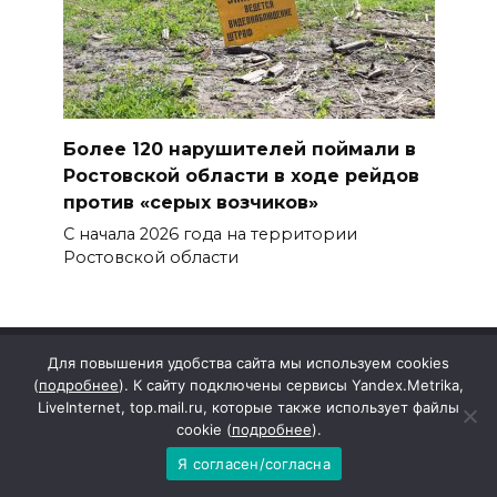
Более 120 нарушителей поймали в
Ростовской области в ходе рейдов
против «серых возчиков»
С начала 2026 года на территории
Ростовской области
Для повышения удобства сайта мы используем cookies
(
подробнее
). К сайту подключены сервисы Yandex.Metrika,
О нас
LiveInternet, top.mail.ru, которые также использует файлы
cookie (
подробнее
).
Я согласен/согласна
Сетевое издание «КолосИнформ» (официальный
сайт общественно-политической газеты «Колос»