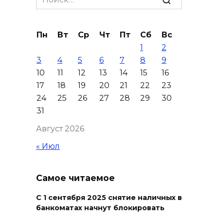
09 августа 2026 11:43
for:
Донской колледж закупил
Пн
Вт
Ср
Чт
Пт
Сб
Вс
комплексы БПЛА для
1
2
обучения пилотированию
3
4
5
6
7
8
9
09 августа 2026 10:50
10
11
12
13
14
15
16
17
18
19
20
21
22
23
На юге и северо-востоке
24
25
26
27
28
29
30
Ростовской области сегодня
31
до +40 °C
Август 2026
09 августа 2026 10:31
« Июл
В 21 донском муниципалитете
ожидается чрезвычайная
Самое читаемое
жара
С 1 сентября 2025 снятие наличных в
09 августа 2026 09:34
банкоматах начнут блокировать