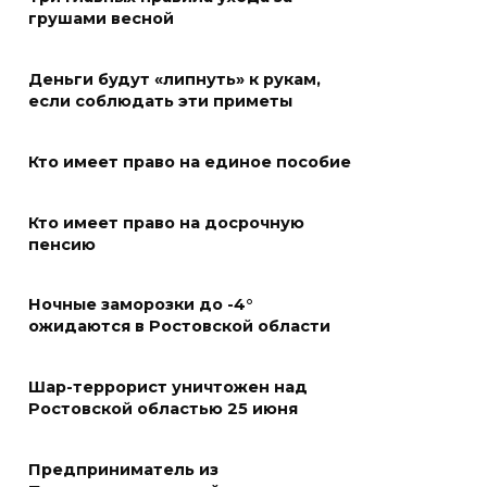
медицинской помощи с
грушами весной
участием федеральных
экспертов
Деньги будут «липнуть» к рукам,
08 августа 2026 17:40
если соблюдать эти приметы
В Новочеркасске построят
Кто имеет право на единое пособие
новую модульную котельную
и благоустроят проспект
Кто имеет право на досрочную
Платовский
пенсию
08 августа 2026 17:18
Ночные заморозки до -4°
ожидаются в Ростовской области
Это стало нашей традицией:
ростовчане установили
самодельные поилки для
Шар-террорист уничтожен над
Ростовской областью 25 июня
бездомных животных
08 августа 2026 16:56
Предприниматель из