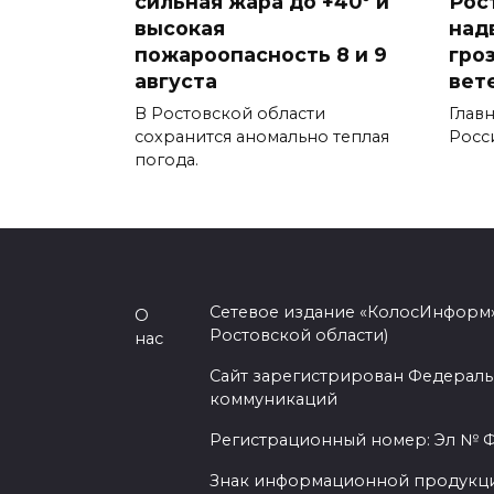
сильная жара до +40° и
Рос
высокая
над
пожароопасность 8 и 9
гро
августа
вет
В Ростовской области
Глав
сохранится аномально теплая
Росс
погода.
Сетевое издание «КолосИнформ»
О
Ростовской области)
нас
Сайт зарегистрирован Федераль
коммуникаций
Регистрационный номер: Эл № ФС
Знак информационной продукции 