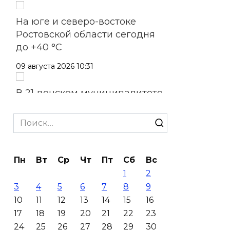
На юге и северо-востоке
Ростовской области сегодня
до +40 °C
09 августа 2026 10:31
В 21 донском муниципалитете
ожидается чрезвычайная
жара
Search
for:
09 августа 2026 09:34
Пн
Вт
Ср
Чт
Пт
Сб
Вс
Ураган не обещают: сегодня в
1
2
Ростове жара
3
4
5
6
7
8
9
09 августа 2026 07:01
10
11
12
13
14
15
16
17
18
19
20
21
22
23
Горел сухостой: в Ростовской
24
25
26
27
28
29
30