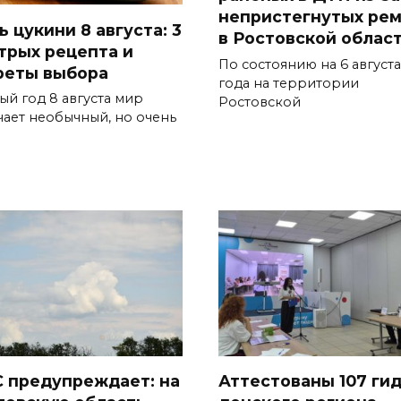
непристегнутых ре
 цукини 8 августа: 3
в Ростовской облас
трых рецепта и
По состоянию на 6 августа
реты выбора
года на территории
ый год 8 августа мир
Ростовской
чает необычный, но очень
 предупреждает: на
Аттестованы 107 ги