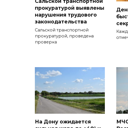
Сальской транспортной
прокуратурой выявлены
День
нарушения трудового
быс
законодательства
сек
Сальской транспортной
Кажд
прокуратурой, проведена
отме
проверка
На Дону ожидается
МЧС