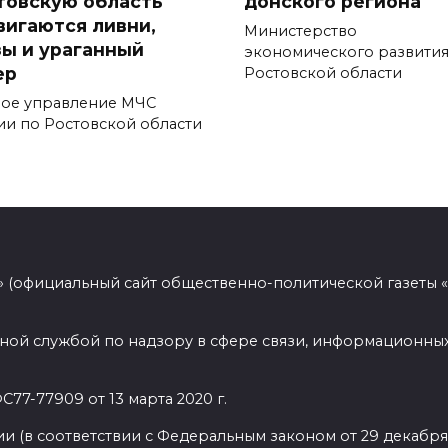
товскую область
донского региона
вигаются ливни,
Министерство
зы и ураганный
экономического развити
ер
Ростовской области
ное управление МЧС
ии по Ростовской области
 (официальный сайт общественно-политической газеты 
ной службой по надзору в сфере связи, информационных
77-77909 от 13 марта 2020 г.
(в соответствии с Федеральным законом от 29 декабря 