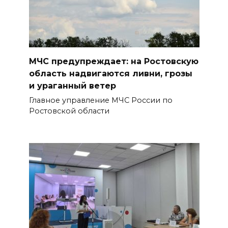
07 августа 2026 17:48
На Дону обсудили
взаимодействие участников
МЧС предупреждает: на Ростовскую
избирательного процесса в
область надвигаются ливни, грозы
период ЕДГ-2026
и ураганный ветер
07 августа 2026 17:14
Главное управление МЧС России по
Ростовской области
В Ростове доходный дом
Емельяновых на Большой
Садовой, 94, обследуют
специалисты
07 августа 2026 17:03
Бетон и влага: эксперт ЮФУ
объяснил, почему