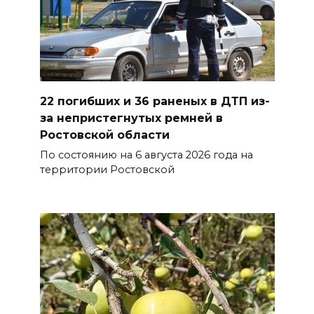
07 августа 2026 22:04
В Железнодорожном районе
Ростова-на-Дону на сутки
отключат воду из-за
22 погибших и 36 раненых в ДТП из-
капремонта сетей
за непристегнутых ремней в
07 августа 2026 20:32
Ростовской области
По состоянию на 6 августа 2026 года на
Полиция ищет вандалов,
территории Ростовской
осквернивших стелу
«Освободителям Ростова»
07 августа 2026 20:12
Госавтоинспекция по
Ростовской области призвала
водителей быть осторожными