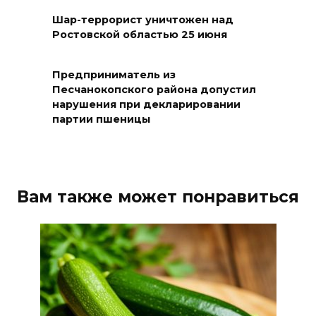
08 августа 2026 10:35
Шар-террорист уничтожен над
Ростовской областью 25 июня
В Ростовской области
объявили штормовое
Предприниматель из
предупреждение из-за
Песчанокопского района допустил
высокого риска пожаров
нарушения при декларировании
партии пшеницы
08 августа 2026 09:32
Утром над акваторией
Азовского моря сбили
Вам также может понравиться
вражеские БПЛА
08 августа 2026 09:29
Аномальная жара до +40 °C
накроет Ростов-на-Дону 8
августа