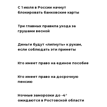
08 августа 2026 13:19
С 1 июля в России начнут
блокировать банковские карты
Юрий Слюсарь поздравил
жителей Ростовской области
Три главных правила ухода за
с Днем физкультурника
грушами весной
08 августа 2026 10:49
Деньги будут «липнуть» к рукам,
Ростовчане оказались среди
если соблюдать эти приметы
эвакуированных с пляжа в
Новороссийске
Кто имеет право на единое пособие
08 августа 2026 10:40
Кто имеет право на досрочную
пенсию
В Ростовской области
ликвидировали 16
техногенных пожаров и 30
Ночные заморозки до -4°
ожидаются в Ростовской области
возгораний растительности