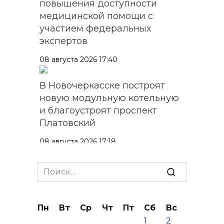
повышения доступности
медицинской помощи с
участием федеральных
экспертов
08 августа 2026 17:40
В Новочеркасске построят
новую модульную котельную
и благоустроят проспект
Платовский
08 августа 2026 17:18
Это стало нашей традицией:
Search
ростовчане установили
for:
самодельные поилки для
бездомных животных
Пн
Вт
Ср
Чт
Пт
Сб
Вс
1
2
08 августа 2026 16:56