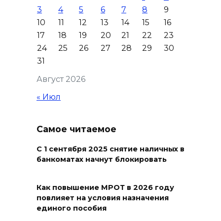
3
4
5
6
7
8
9
10
11
12
13
14
15
16
Журналисты «ДОН 24» вышли
17
18
19
20
21
22
23
на субботник в парке
24
25
26
27
28
29
30
Островского
31
08 августа 2026 15:59
Август 2026
Сносить нельзя, сохранять
« Июл
нечем: как ростовчане
спасают доходный дом
Самое читаемое
Рувинского от запустения
08 августа 2026 14:04
С 1 сентября 2025 снятие наличных в
банкоматах начнут блокировать
В Волгодонске мужчина
поджег газ в квартире
Как повышение МРОТ в 2026 году
повлияет на условия назначения
бывшей жены, эвакуированы
единого пособия
7 человек