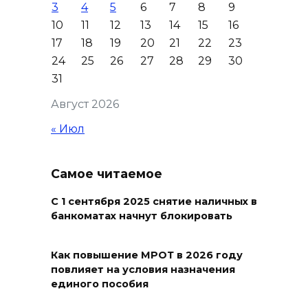
3
4
5
6
7
8
9
пропала 17-летняя девушка
10
11
12
13
14
15
16
05 августа 2026 19:03
17
18
19
20
21
22
23
24
25
26
27
28
29
30
Кондиционеры создают
31
перегрузку: ростовчан
Август 2026
предупредили о рисках
отключения электроэнергии
« Июл
05 августа 2026 18:37
Самое читаемое
Зарядка со стражем порядка
С 1 сентября 2025 снятие наличных в
05 августа 2026 18:35
банкоматах начнут блокировать
Молодые инженеры
Как повышение МРОТ в 2026 году
повлияет на условия назначения
05 августа 2026 18:32
единого пособия