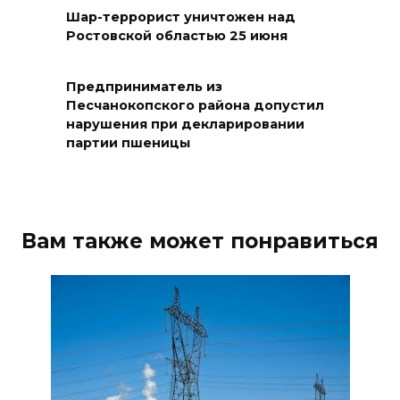
Шар-террорист уничтожен над
Ростовской областью 25 июня
АЗС работают в штатном
режиме
Предприниматель из
05 августа 2026 18:21
Песчанокопского района допустил
нарушения при декларировании
Четыре новые школы
партии пшеницы
откроются в Ростовской
области 1 сентября
05 августа 2026 18:16
Вам также может понравиться
По итогам регионального
этапа премии
#МЫВМЕСТЕ-2026 на Дону
победителями признаны 29
проектов
05 августа 2026 18:06