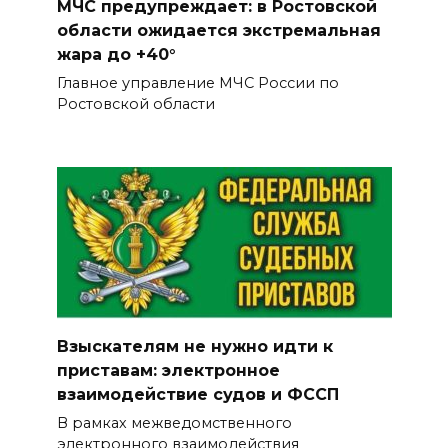
Сосуды лучше, чем у
МЧС предупреждает: в Ростовской
сорокалетних: врачи спасли
области ожидается экстремальная
столетнюю ростовчанку с
жара до +40°
острым коронарным
Главное управление МЧС России по
синдромом
Ростовской области
05 августа 2026 16:51
Без барьеров и границ:
программа Т2 «Выгодно
вместе» теперь доступна
абонентам других операторов
05 августа 2026 16:30
Взыскателям не нужно идти к
ВСЕ КАК ЕСТЬ. Украинских
приставам: электронное
телефонных бандитов
взаимодействие судов и ФССП
«крышует» киевская власть
В рамках межведомственного
05 августа 2026 16:20
электронного взаимодействия