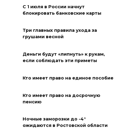
По пути к большой трассе
С 1 июля в России начнут
05 августа 2026 18:32
блокировать банковские карты
Футбольный разгром в Кубке
Три главных правила ухода за
России
грушами весной
05 августа 2026 18:30
Деньги будут «липнуть» к рукам,
если соблюдать эти приметы
Огненный шторм во дворе
05 августа 2026 18:29
Кто имеет право на единое пособие
Подготовка к школе
Кто имеет право на досрочную
05 августа 2026 18:27
пенсию
Жеребьевка политических
Ночные заморозки до -4°
партий
ожидаются в Ростовской области
05 августа 2026 18:25