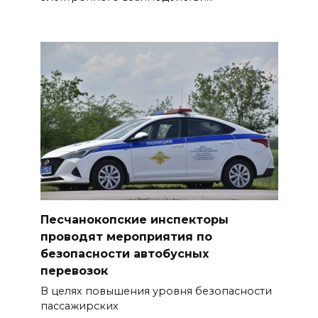
В Шахтах на газовой заправке
загорелся автомобиль,
пострадал водитель
05 августа 2026 15:59
На Дону в ближайшие три
дня ожидается жара до +40
°C
05 августа 2026 15:58
Песчанокопские инспекторы
На Дону молодые врачи-
проводят мероприятия по
ординаторы выбирают работу
безопасности автобусных
в медицинских организациях
перевозок
региона
В целях повышения уровня безопасности
пассажирских
05 августа 2026 15:47