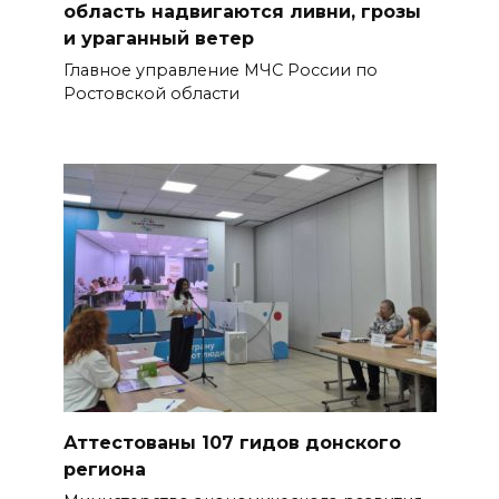
область надвигаются ливни, грозы
Садовой, 94, обследуют
и ураганный ветер
специалисты
Главное управление МЧС России по
07 августа 2026 17:03
Ростовской области
Бетон и влага: эксперт ЮФУ
объяснил, почему
ростовчанам тяжело
переносить жару
07 августа 2026 16:30
ВСЕ КАК ЕСТЬ. Исчезающая
Украина. Страна вдов и
сирот...
БОЛЬШЕ НОВОСТЕЙ
Аттестованы 107 гидов донского
региона