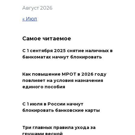
Август 2026
08 августа 2026 14:04
« Июл
В Волгодонске мужчина
поджег газ в квартире
Самое читаемое
бывшей жены, эвакуированы
7 человек
С 1 сентября 2025 снятие наличных в
банкоматах начнут блокировать
08 августа 2026 13:19
Юрий Слюсарь поздравил
Как повышение МРОТ в 2026 году
повлияет на условия назначения
жителей Ростовской области
единого пособия
с Днем физкультурника
08 августа 2026 10:49
С 1 июля в России начнут
блокировать банковские карты
Ростовчане оказались среди
эвакуированных с пляжа в
Три главных правила ухода за
Новороссийске
грушами весной