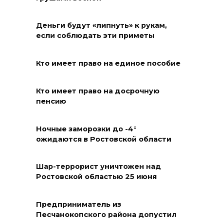
08 августа 2026 10:40
Деньги будут «липнуть» к рукам,
В Ростовской области
если соблюдать эти приметы
ликвидировали 16
техногенных пожаров и 30
Кто имеет право на единое пособие
возгораний растительности
08 августа 2026 10:35
Кто имеет право на досрочную
пенсию
В Ростовской области
объявили штормовое
Ночные заморозки до -4°
ожидаются в Ростовской области
предупреждение из-за
высокого риска пожаров
Шар-террорист уничтожен над
08 августа 2026 09:32
Ростовской областью 25 июня
Утром над акваторией
Предприниматель из
Азовского моря сбили
Песчанокопского района допустил