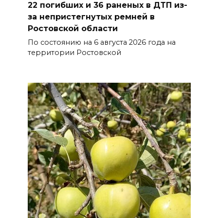
22 погибших и 36 раненых в ДТП из-
«Освободителям Ростова»
за непристегнутых ремней в
07 августа 2026 20:12
Ростовской области
По состоянию на 6 августа 2026 года на
Госавтоинспекция по
территории Ростовской
Ростовской области призвала
водителей быть осторожными
из-за ухудшения погоды
07 августа 2026 19:39
Сап-фестиваль, ночной забег
и турниры: как в Ростове
отметят День физкультурника
07 августа 2026 19:19
В Таганроге из-за аварии
отключили свет на четырех