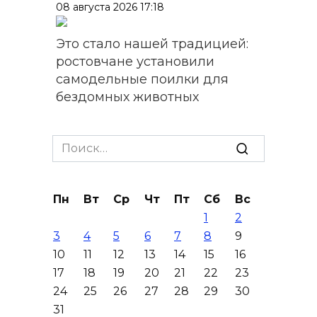
08 августа 2026 17:18
Это стало нашей традицией:
ростовчане установили
самодельные поилки для
бездомных животных
08 августа 2026 16:56
Search
Журналисты «ДОН 24» вышли
for:
на субботник в парке
Островского
Пн
Вт
Ср
Чт
Пт
Сб
Вс
1
2
08 августа 2026 15:59
3
4
5
6
7
8
9
10
11
12
13
14
15
16
Сносить нельзя, сохранять
17
18
19
20
21
22
23
нечем: как ростовчане
24
25
26
27
28
29
30
спасают доходный дом
31
Рувинского от запустения