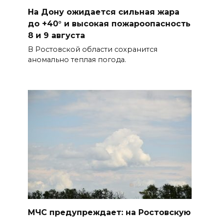
07 августа 2026 18:28
На Дону ожидается сильная жара
до +40° и высокая пожароопасность
«Метеор» «Андрей Байков»
8 и 9 августа
В Ростовской области сохранится
07 августа 2026 18:25
аномально теплая погода.
Меры поддержки после ЧС
07 августа 2026 17:48
На Дону обсудили
взаимодействие участников
избирательного процесса в
период ЕДГ-2026
07 августа 2026 17:14
В Ростове доходный дом
МЧС предупреждает: на Ростовскую
Емельяновых на Большой