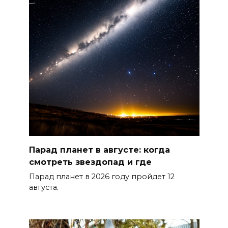
Раскаленный август
07 августа 2026 14:28
До 120 человек на борту:
новому «Метеору» присвоили
имя «Андрей Байков»
07 августа 2026 14:25
Миграционная ситуация на
Парад планет в августе: когда
Дону
смотреть звездопад и где
07 августа 2026 14:20
Парад планет в 2026 году пройдет 12
августа.
Штормовое предупреждение:
на Ростовскую область
надвигаются ливни с градом