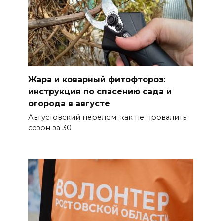
07 августа 2026 13:59
В Общественной палате
предложили сократить
рабочий день из-за жары
Жара и коварный фитофтороз:
07 августа 2026 13:43
инструкция по спасению сада и
огорода в августе
Памятник Ермаку в
Августовский перелом: как не провалить
Новочеркасске перекрасили в
сезон за 30
черный цвет – общественники
бьют тревогу
07 августа 2026 13:38
Мем с Путиным, российские
лекарства и уникальные
операции: основные события