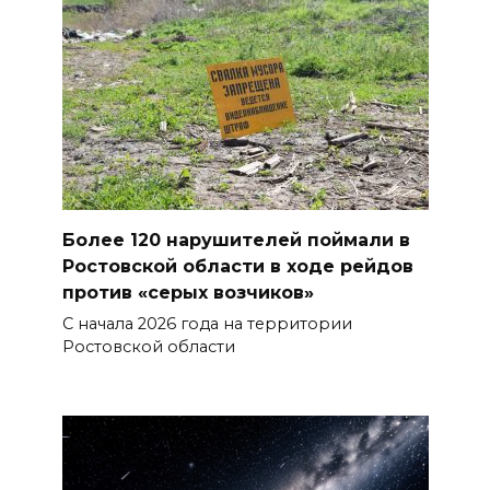
федеральных трасс поливают
водой
07 августа 2026 14:55
Сотрудники ДПС помогли
женщине с ребенком на
трассе М-4 «Дон»
07 августа 2026 14:33
Более 120 нарушителей поймали в
Ростовской области в ходе рейдов
В Батайске в заброшенном
против «серых возчиков»
здании произошло короткое
С начала 2026 года на территории
замыкание
Ростовской области
07 августа 2026 14:30
Учиться, чтобы работать
07 августа 2026 14:28