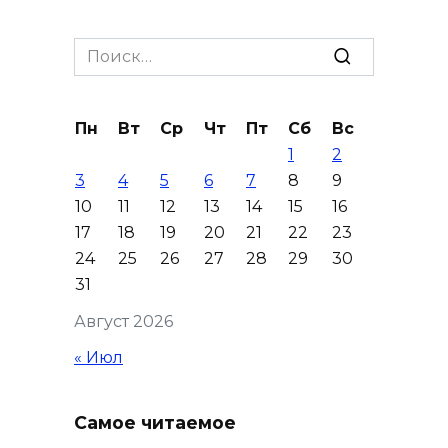
отключили свет на четырех
улицах
Search
for:
07 августа 2026 18:42
Пн
Вт
Ср
Чт
Пт
Сб
Вс
В Ростовской области более
1
2
2000 жителей бесплатно
3
4
5
6
7
8
9
осваивают новые профессии
10
11
12
13
14
15
16
07 августа 2026 18:38
17
18
19
20
21
22
23
24
25
26
27
28
29
30
Бесплатные путевки для 17
31
тысяч детей: в Ростовской
Август 2026
области продолжается
оздоровительная кампания
« Июл
07 августа 2026 18:30
Самое читаемое
Судьба аварийного особняка