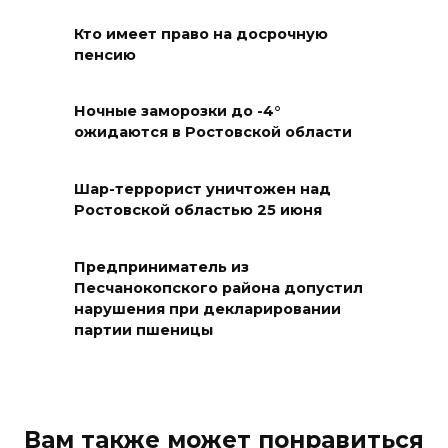
Емельяновых на Большой
Кто имеет право на досрочную
Садовой, 94, обследуют
пенсию
специалисты
Ночные заморозки до -4°
07 августа 2026 17:03
ожидаются в Ростовской области
Бетон и влага: эксперт ЮФУ
объяснил, почему
Шар-террорист уничтожен над
Ростовской областью 25 июня
ростовчанам тяжело
переносить жару
Предприниматель из
07 августа 2026 16:30
Песчанокопского района допустил
нарушения при декларировании
ВСЕ КАК ЕСТЬ. Исчезающая
партии пшеницы
Украина. Страна вдов и
сирот...
07 августа 2026 16:11
Вам также может понравиться