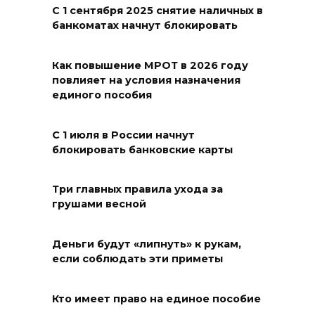
в донской столице
С 1 сентября 2025 снятие наличных в
банкоматах начнут блокировать
07 августа 2026 18:28
Как повышение МРОТ в 2026 году
«Метеор» «Андрей Байков»
повлияет на условия назначения
единого пособия
07 августа 2026 18:25
С 1 июля в России начнут
Меры поддержки после ЧС
блокировать банковские карты
07 августа 2026 17:48
Три главных правила ухода за
На Дону обсудили
грушами весной
взаимодействие участников
избирательного процесса в
Деньги будут «липнуть» к рукам,
период ЕДГ-2026
если соблюдать эти приметы
07 августа 2026 17:14
Кто имеет право на единое пособие
В Ростове доходный дом