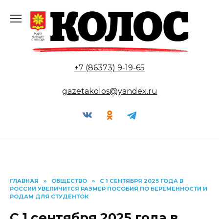
Перейти
к
содержанию
+7 (86373) 9-19-65
gazetakolos@yandex.ru
ГЛАВНАЯ
»
ОБЩЕСТВО
»
С 1 СЕНТЯБРЯ 2025 ГОДА В
РОССИИ УВЕЛИЧИТСЯ РАЗМЕР ПОСОБИЯ ПО БЕРЕМЕННОСТИ И
РОДАМ ДЛЯ СТУДЕНТОК
С 1 сентября 2025 года в