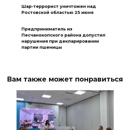
2000 жителей бесплатно
Шар-террорист уничтожен над
Ростовской областью 25 июня
осваивают новые профессии
07 августа 2026 18:38
Предприниматель из
Песчанокопского района допустил
Бесплатные путевки для 17
нарушения при декларировании
тысяч детей: в Ростовской
партии пшеницы
области продолжается
оздоровительная кампания
07 августа 2026 18:30
Вам также может понравиться
Судьба аварийного особняка
в донской столице
07 августа 2026 18:28
«Метеор» «Андрей Байков»