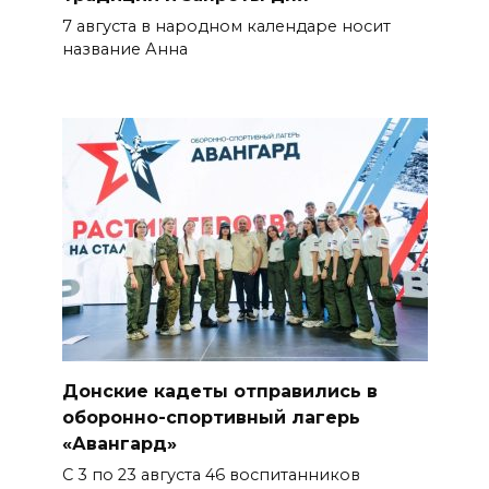
7 августа в народном календаре носит
07 августа 2026 13:43
название Анна
Памятник Ермаку в
Новочеркасске перекрасили в
черный цвет – общественники
бьют тревогу
07 августа 2026 13:38
Мем с Путиным, российские
лекарства и уникальные
операции: основные события
6 августа
07 августа 2026 12:57
Донские кадеты отправились в
оборонно-спортивный лагерь
«Авангард»
Проект Таганрогского музея
победил во втором конкурсе
С 3 по 23 августа 46 воспитанников