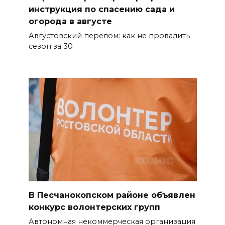
женщине с ребенком на
инструкция по спасению сада и
трассе М-4 «Дон»
огорода в августе
Августовский перелом: как не провалить
07 августа 2026 14:33
сезон за 30
В Батайске в заброшенном
здании произошло короткое
замыкание
07 августа 2026 14:30
Учиться, чтобы работать
07 августа 2026 14:28
Раскаленный август
В Песчанокопском районе объявлен
07 августа 2026 14:28
конкурс волонтерских групп
Автономная некоммерческая организация
До 120 человек на борту: