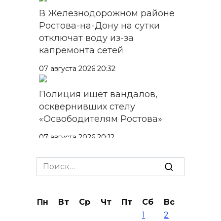
В Железнодорожном районе
Ростова-на-Дону на сутки
отключат воду из-за
капремонта сетей
07 августа 2026 20:32
Полиция ищет вандалов,
осквернивших стелу
«Освободителям Ростова»
07 августа 2026 20:12
Госавтоинспекция по
Search
for:
Ростовской области призвала
водителей быть осторожными
из-за ухудшения погоды
Пн
Вт
Ср
Чт
Пт
Сб
Вс
1
2
07 августа 2026 19:39