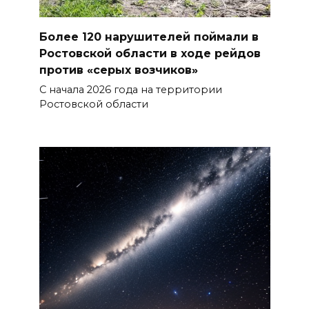
Бетон и влага: эксперт ЮФУ
объяснил, почему
Более 120 нарушителей поймали в
ростовчанам тяжело
Ростовской области в ходе рейдов
переносить жару
против «серых возчиков»
С начала 2026 года на территории
07 августа 2026 16:30
Ростовской области
ВСЕ КАК ЕСТЬ. Исчезающая
Украина. Страна вдов и
сирот...
07 августа 2026 16:11
В Чертковском районе
ремонтируют 2,85 км дороги к
трем хуторам по нацпроекту
07 августа 2026 15:50