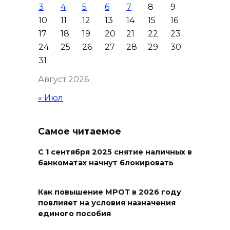
3
4
5
6
7
8
9
10
11
12
13
14
15
16
17
18
19
20
21
22
23
24
25
26
27
28
29
30
31
Август 2026
« Июл
Сап-фестиваль, ночной забег
Самое читаемое
и турниры: как в Ростове
отметят День физкультурника
С 1 сентября 2025 снятие наличных в
банкоматах начнут блокировать
07 августа 2026 19:19
Как повышение МРОТ в 2026 году
повлияет на условия назначения
единого пособия