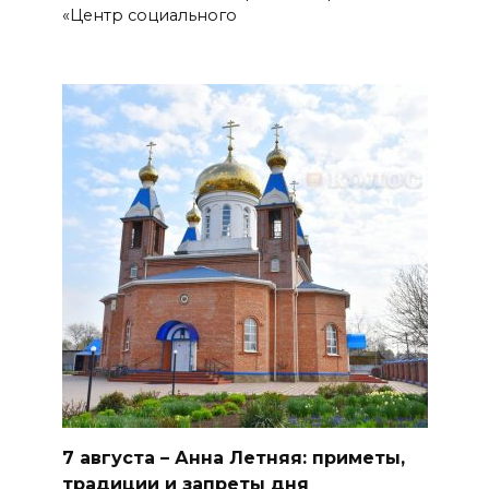
«Центр социального
новому «Метеору» присвоили
имя «Андрей Байков»
07 августа 2026 14:25
Миграционная ситуация на
Дону
07 августа 2026 14:20
Штормовое предупреждение:
на Ростовскую область
надвигаются ливни с градом
07 августа 2026 13:59
В Общественной палате
предложили сократить
7 августа – Анна Летняя: приметы,
рабочий день из-за жары
традиции и запреты дня