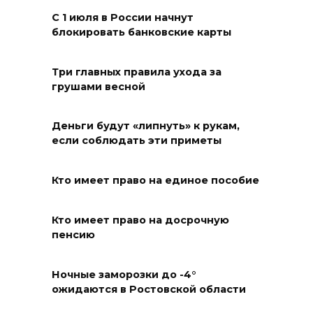
С 1 июля в России начнут
блокировать банковские карты
Три главных правила ухода за
В Таганроге из-за аварии
грушами весной
отключили свет на четырех
улицах
Деньги будут «липнуть» к рукам,
если соблюдать эти приметы
07 августа 2026 18:42
Кто имеет право на единое пособие
Кто имеет право на досрочную
пенсию
Ночные заморозки до -4°
ожидаются в Ростовской области
В Ростовской области более