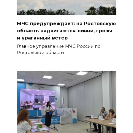
На Дону обсудили
взаимодействие участников
МЧС предупреждает: на Ростовскую
избирательного процесса в
область надвигаются ливни, грозы
период ЕДГ-2026
и ураганный ветер
07 августа 2026 17:14
Главное управление МЧС России по
Ростовской области
В Ростове доходный дом
Емельяновых на Большой
Садовой, 94, обследуют
специалисты
07 августа 2026 17:03
Бетон и влага: эксперт ЮФУ
объяснил, почему
ростовчанам тяжело
переносить жару