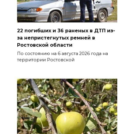
В Железнодорожном районе
Ростова-на-Дону на сутки
отключат воду из-за
22 погибших и 36 раненых в ДТП из-
капремонта сетей
за непристегнутых ремней в
07 августа 2026 20:32
Ростовской области
По состоянию на 6 августа 2026 года на
Полиция ищет вандалов,
территории Ростовской
осквернивших стелу
«Освободителям Ростова»
07 августа 2026 20:12
Госавтоинспекция по
Ростовской области призвала
водителей быть осторожными
из-за ухудшения погоды