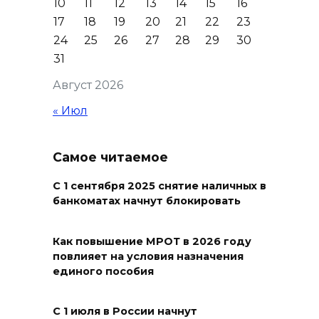
10
11
12
13
14
15
16
Журналисты «ДОН 24» вышли
17
18
19
20
21
22
23
на субботник в парке
24
25
26
27
28
29
30
Островского
31
08 августа 2026 15:59
Август 2026
Сносить нельзя, сохранять
« Июл
нечем: как ростовчане
спасают доходный дом
Самое читаемое
Рувинского от запустения
08 августа 2026 14:04
С 1 сентября 2025 снятие наличных в
банкоматах начнут блокировать
В Волгодонске мужчина
поджег газ в квартире
Как повышение МРОТ в 2026 году
повлияет на условия назначения
бывшей жены, эвакуированы
единого пособия
7 человек
08 августа 2026 13:19
С 1 июля в России начнут