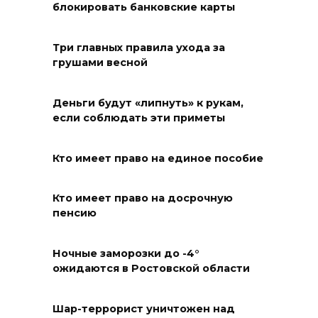
блокировать банковские карты
Юрий Слюсарь поздравил
жителей Ростовской области
Три главных правила ухода за
с Днем физкультурника
грушами весной
08 августа 2026 10:49
Деньги будут «липнуть» к рукам,
Ростовчане оказались среди
если соблюдать эти приметы
эвакуированных с пляжа в
Новороссийске
Кто имеет право на единое пособие
08 августа 2026 10:40
Кто имеет право на досрочную
пенсию
В Ростовской области
ликвидировали 16
техногенных пожаров и 30
Ночные заморозки до -4°
ожидаются в Ростовской области
возгораний растительности
08 августа 2026 10:35
Шар-террорист уничтожен над