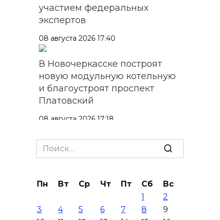
участием федеральных
экспертов
08 августа 2026 17:40
В Новочеркасске построят
новую модульную котельную
и благоустроят проспект
Платовский
08 августа 2026 17:18
Это стало нашей традицией:
Search
ростовчане установили
for:
самодельные поилки для
бездомных животных
Пн
Вт
Ср
Чт
Пт
Сб
Вс
1
2
08 августа 2026 16:56
3
4
5
6
7
8
9