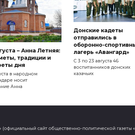
Донские кадеты
отправились в
оборонно-спортивн
густа – Анна Летняя:
лагерь «Авангард»
меты, традиции и
С 3 по 23 августа 46
реты дня
воспитанников донских
казачьих
густа в народном
ндаре носит
ание Анна
 (официальный сайт общественно-политической газеты 