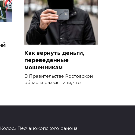
Сотрудники ДПС помогли
женщине с ребенком на
трассе М-4 «Дон»
07 августа 2026 14:33
ый
В Батайске в заброшенном
Как вернуть деньги,
здании произошло короткое
переведенные
замыкание
мошенникам
07 августа 2026 14:30
В Правительстве Ростовской
области разъяснили, что
Учиться, чтобы работать
07 августа 2026 14:28
Раскаленный август
«Колос» Песчанокопского района
07 августа 2026 14:28