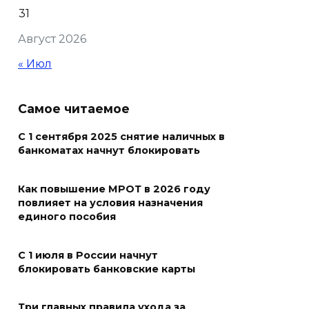
31
В Ростовской области более
Август 2026
2000 жителей бесплатно
осваивают новые профессии
« Июл
07 августа 2026 18:38
Самое читаемое
Бесплатные путевки для 17
тысяч детей: в Ростовской
С 1 сентября 2025 снятие наличных в
банкоматах начнут блокировать
области продолжается
оздоровительная кампания
Как повышение МРОТ в 2026 году
07 августа 2026 18:30
повлияет на условия назначения
единого пособия
Судьба аварийного особняка
в донской столице
С 1 июля в России начнут
блокировать банковские карты
07 августа 2026 18:28
Три главных правила ухода за