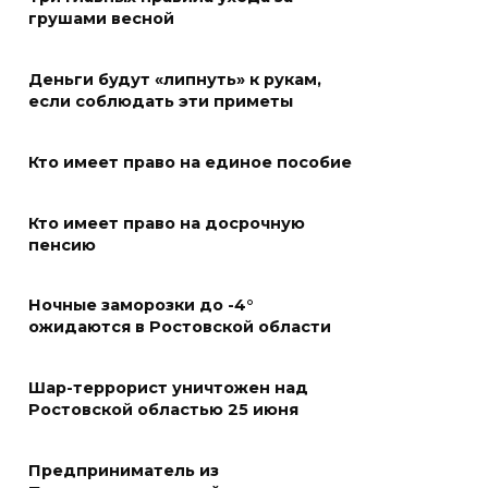
«Метеор» «Андрей Байков»
грушами весной
07 августа 2026 18:25
Деньги будут «липнуть» к рукам,
Меры поддержки после ЧС
если соблюдать эти приметы
07 августа 2026 17:48
Кто имеет право на единое пособие
На Дону обсудили
Кто имеет право на досрочную
взаимодействие участников
пенсию
избирательного процесса в
период ЕДГ-2026
Ночные заморозки до -4°
07 августа 2026 17:14
ожидаются в Ростовской области
В Ростове доходный дом
Шар-террорист уничтожен над
Емельяновых на Большой
Ростовской областью 25 июня
Садовой, 94, обследуют
специалисты
Предприниматель из