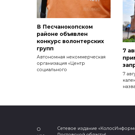
В Песчанокопском
районе объявлен
конкурс волонтерских
групп
7 ав
Автономная некоммерческая
при
организация «Центр
зап
социального
7 ав
кале
назв
Сетевое издание «КолосИнформ»
О
Ростовской области)