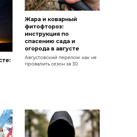
07 августа 2026 15:50
Через 23 года Ростов может
Жара и коварный
стать городом с населением
фитофтороз:
под 2 млн человек
инструкция по
спасению сада и
07 августа 2026 15:22
огорода в августе
Августовский перелом: как не
В Ростове на озере Лесном
сте:
провалить сезон за 30
утонул 43-летний мужчина
07 августа 2026 15:06
В Ростовской области из-за
жары проезжую часть
федеральных трасс поливают
водой
07 августа 2026 14:55