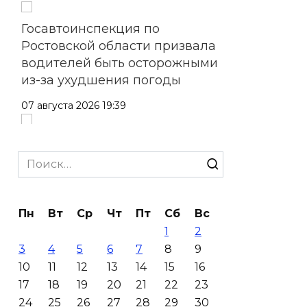
Госавтоинспекция по
Ростовской области призвала
водителей быть осторожными
из-за ухудшения погоды
07 августа 2026 19:39
Сап-фестиваль, ночной забег
и турниры: как в Ростове
Search
отметят День физкультурника
for:
07 августа 2026 19:19
Пн
Вт
Ср
Чт
Пт
Сб
Вс
1
2
В Таганроге из-за аварии
3
4
5
6
7
8
9
отключили свет на четырех
10
11
12
13
14
15
16
улицах
17
18
19
20
21
22
23
07 августа 2026 18:42
24
25
26
27
28
29
30