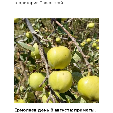
улицах
территории Ростовской
07 августа 2026 18:42
В Ростовской области более
2000 жителей бесплатно
осваивают новые профессии
07 августа 2026 18:38
Бесплатные путевки для 17
тысяч детей: в Ростовской
области продолжается
оздоровительная кампания
07 августа 2026 18:30
Судьба аварийного особняка
в донской столице
Ермолаев день 8 августа: приметы,