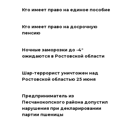
вражеские БПЛА
Кто имеет право на единое пособие
08 августа 2026 09:29
Аномальная жара до +40 °C
Кто имеет право на досрочную
пенсию
накроет Ростов-на-Дону 8
августа
Ночные заморозки до -4°
08 августа 2026 09:23
ожидаются в Ростовской области
Ночью дежурными силами
Шар-террорист уничтожен над
ПВО перехвачены и
Ростовской областью 25 июня
уничтожены 397 украинских
беспилотников
Предприниматель из
08 августа 2026 09:19
Песчанокопского района допустил
нарушения при декларировании
партии пшеницы
Более 30 БПЛА сбили ночью в
пяти районах Ростовской
области