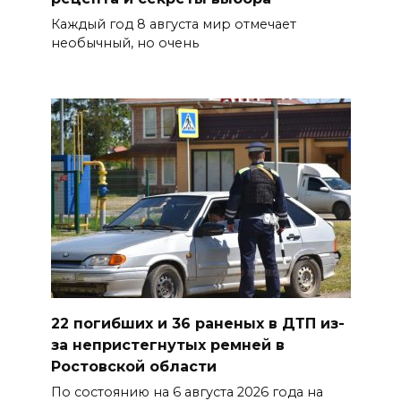
«Освободителям Ростова»
Каждый год 8 августа мир отмечает
необычный, но очень
07 августа 2026 20:12
Госавтоинспекция по
Ростовской области призвала
водителей быть осторожными
из-за ухудшения погоды
07 августа 2026 19:39
Сап-фестиваль, ночной забег
и турниры: как в Ростове
отметят День физкультурника
07 августа 2026 19:19
22 погибших и 36 раненых в ДТП из-
за непристегнутых ремней в
В Таганроге из-за аварии
Ростовской области
отключили свет на четырех
По состоянию на 6 августа 2026 года на