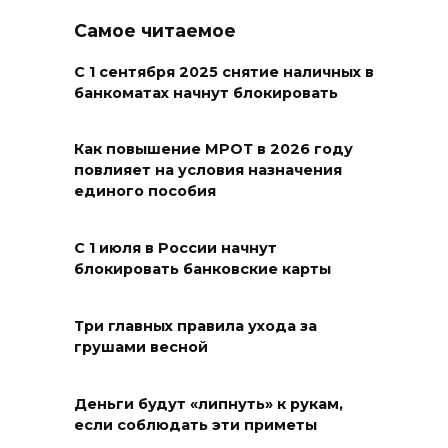
08 августа 2026 10:40
Самое читаемое
В Ростовской области
С 1 сентября 2025 снятие наличных в
банкоматах начнут блокировать
ликвидировали 16
техногенных пожаров и 30
возгораний растительности
Как повышение МРОТ в 2026 году
повлияет на условия назначения
08 августа 2026 10:35
единого пособия
В Ростовской области
С 1 июля в России начнут
объявили штормовое
блокировать банковские карты
предупреждение из-за
высокого риска пожаров
Три главных правила ухода за
грушами весной
08 августа 2026 09:32
Утром над акваторией
Деньги будут «липнуть» к рукам,
Азовского моря сбили
если соблюдать эти приметы