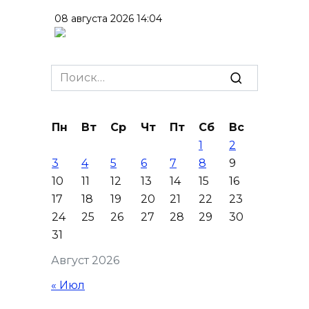
08 августа 2026 14:04
В Волгодонске мужчина
поджег газ в квартире
Search
бывшей жены, эвакуированы
for:
7 человек
Пн
Вт
Ср
Чт
Пт
Сб
Вс
08 августа 2026 13:19
1
2
3
4
5
6
7
8
9
Юрий Слюсарь поздравил
10
11
12
13
14
15
16
жителей Ростовской области
17
18
19
20
21
22
23
с Днем физкультурника
24
25
26
27
28
29
30
08 августа 2026 10:49
31
Август 2026
Ростовчане оказались среди
эвакуированных с пляжа в
« Июл
Новороссийске