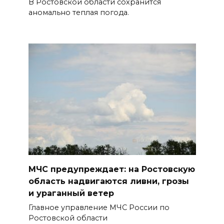
В Ростовской области сохранится
Садовой, 94, обследуют
аномально теплая погода.
специалисты
07 августа 2026 17:03
Бетон и влага: эксперт ЮФУ
объяснил, почему
ростовчанам тяжело
переносить жару
07 августа 2026 16:30
ВСЕ КАК ЕСТЬ. Исчезающая
Украина. Страна вдов и
МЧС предупреждает: на Ростовскую
сирот...
область надвигаются ливни, грозы
07 августа 2026 16:11
и ураганный ветер
Главное управление МЧС России по
В Чертковском районе
Ростовской области