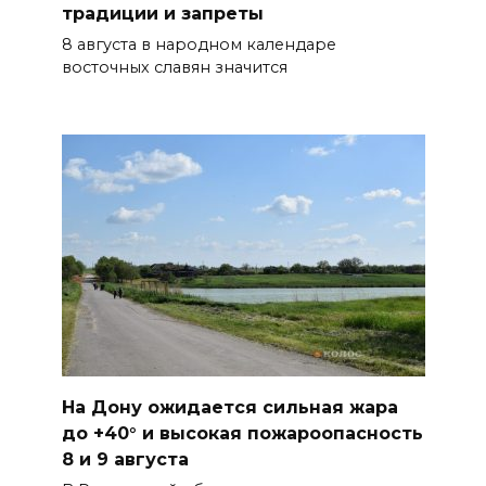
традиции и запреты
07 августа 2026 18:28
8 августа в народном календаре
восточных славян значится
«Метеор» «Андрей Байков»
07 августа 2026 18:25
Меры поддержки после ЧС
07 августа 2026 17:48
На Дону обсудили
взаимодействие участников
избирательного процесса в
период ЕДГ-2026
07 августа 2026 17:14
На Дону ожидается сильная жара
до +40° и высокая пожароопасность
В Ростове доходный дом
8 и 9 августа
Емельяновых на Большой