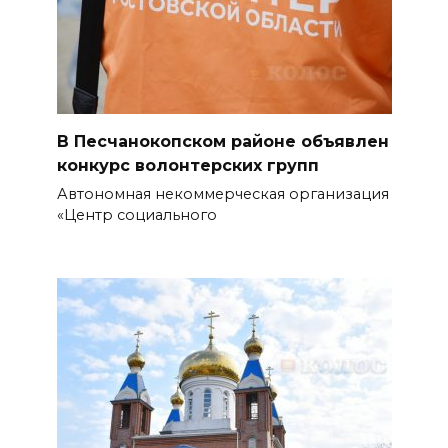
стоимость патента для
трудовых мигрантов
планируют поднять до 17
тысяч рублей
07 августа 2026 10:18
В Песчанокопском районе объявлен
конкурс волонтерских групп
Вместе 70 лет: в Сальском
Автономная некоммерческая организация
районе супруги отметили
«Центр социального
благодатную свадьбу
07 августа 2026 10:17
Из Ростовской области с
начала 2026 года выдворено
более 5900 мигрантов
БОЛЬШЕ НОВОСТЕЙ