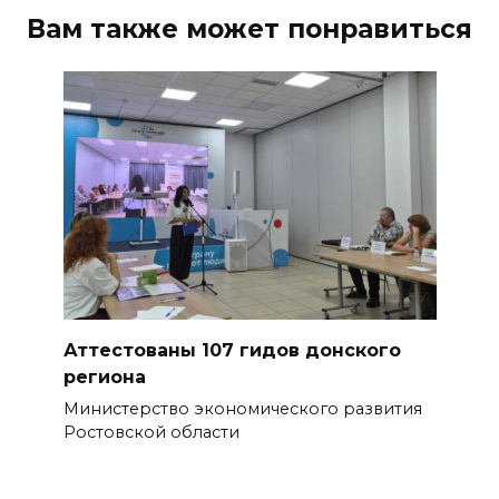
рабочий день из-за жары
Вам также может понравиться
07 августа 2026 13:43
Памятник Ермаку в
Новочеркасске перекрасили в
черный цвет – общественники
бьют тревогу
07 августа 2026 13:38
Мем с Путиным, российские
лекарства и уникальные
операции: основные события
Аттестованы 107 гидов донского
6 августа
региона
Министерство экономического развития
07 августа 2026 12:57
Ростовской области
Проект Таганрогского музея
победил во втором конкурсе