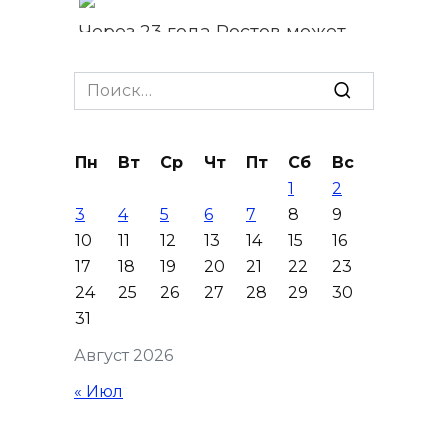
Через 23 года Ростов может
стать городом с населением
под 2 млн человек
Search
for:
07 августа 2026 15:22
Пн
Вт
Ср
Чт
Пт
Сб
Вс
В Ростове на озере Лесном
1
2
утонул 43-летний мужчина
3
4
5
6
7
8
9
07 августа 2026 15:06
10
11
12
13
14
15
16
17
18
19
20
21
22
23
В Ростовской области из-за
24
25
26
27
28
29
30
жары проезжую часть
31
федеральных трасс поливают
Август 2026
водой
« Июл
07 августа 2026 14:55