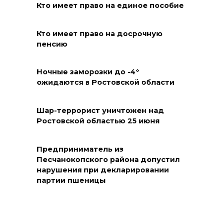
До 120 человек на борту:
Кто имеет право на единое пособие
новому «Метеору» присвоили
имя «Андрей Байков»
Кто имеет право на досрочную
пенсию
07 августа 2026 14:25
Ночные заморозки до -4°
Миграционная ситуация на
ожидаются в Ростовской области
Дону
07 августа 2026 14:20
Шар-террорист уничтожен над
Ростовской областью 25 июня
Штормовое предупреждение:
на Ростовскую область
Предприниматель из
надвигаются ливни с градом
Песчанокопского района допустил
нарушения при декларировании
07 августа 2026 13:59
партии пшеницы
В Общественной палате
предложили сократить