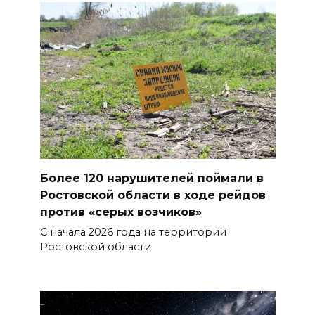
программы «Красота внутри»
07 августа 2026 12:30
Строить. Создавать. Созидать.
07 августа 2026 12:30
От Ростовской области в
полуфинал премии
#МЫВМЕСТЕ-2026 вышли 12
Более 120 нарушителей поймали в
проектов
Ростовской области в ходе рейдов
против «серых возчиков»
07 августа 2026 12:30
С начала 2026 года на территории
Ростовской области
Александр Ищенко отметил
заслуги депутатов-
строителей в помощи
госпиталям, школам и