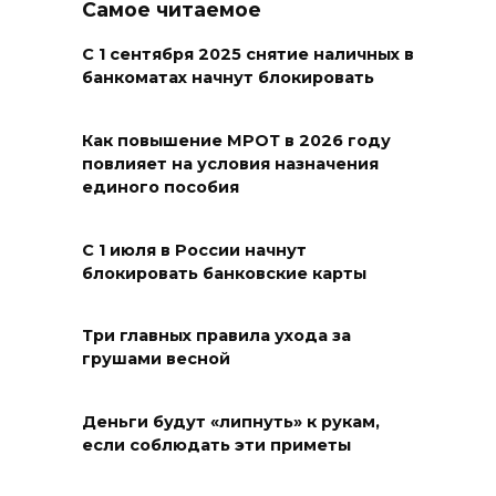
Сотрудники ДПС помогли
Самое читаемое
женщине с ребенком на
трассе М-4 «Дон»
С 1 сентября 2025 снятие наличных в
банкоматах начнут блокировать
07 августа 2026 14:33
Как повышение МРОТ в 2026 году
В Батайске в заброшенном
повлияет на условия назначения
здании произошло короткое
единого пособия
замыкание
С 1 июля в России начнут
07 августа 2026 14:30
блокировать банковские карты
Учиться, чтобы работать
Три главных правила ухода за
07 августа 2026 14:28
грушами весной
Раскаленный август
Деньги будут «липнуть» к рукам,
если соблюдать эти приметы
07 августа 2026 14:28