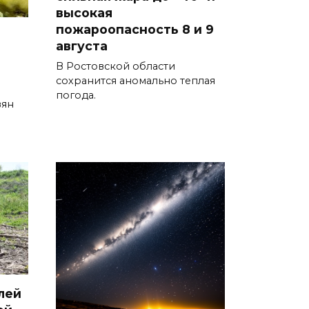
уничтожены 397 украинских
высокая
беспилотников
пожароопасность 8 и 9
августа
08 августа 2026 09:19
В Ростовской области
Более 30 БПЛА сбили ночью в
сохранится аномально теплая
погода.
пяти районах Ростовской
вян
области
07 августа 2026 23:00
Дабы счастье семейное
сберечь – спрячьте первое
сорванное яблоко: приметы
на 8 августа
07 августа 2026 22:04
В Железнодорожном районе
лей
Ростова-на-Дону на сутки