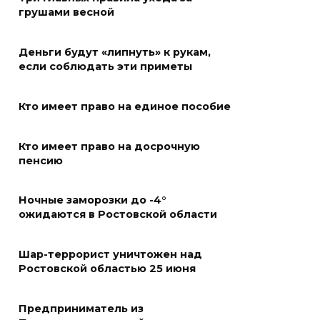
с Днем физкультурника
грушами весной
08 августа 2026 10:49
Деньги будут «липнуть» к рукам,
если соблюдать эти приметы
Ростовчане оказались среди
эвакуированных с пляжа в
Кто имеет право на единое пособие
Новороссийске
08 августа 2026 10:40
Кто имеет право на досрочную
пенсию
В Ростовской области
ликвидировали 16
Ночные заморозки до -4°
техногенных пожаров и 30
ожидаются в Ростовской области
возгораний растительности
08 августа 2026 10:35
Шар-террорист уничтожен над
Ростовской областью 25 июня
В Ростовской области
объявили штормовое
Предприниматель из