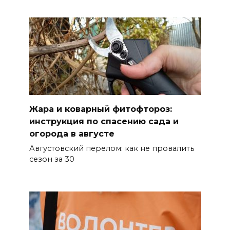
Дону зафиксировали 7 ДТП
07 августа 2026 08:42
Сотни БПЛА подавили над
территориями РФ за ночь
07 августа 2026 08:33
Жара и коварный фитофтороз:
Мужчина утонул на озере в
инструкция по спасению сада и
Ростове
огорода в августе
07 августа 2026 07:34
Августовский перелом: как не провалить
сезон за 30
Жара не отступает от Ростова
07 августа 2026 07:15
Над тремя районами