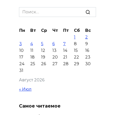
бьют тревогу
Search
07 августа 2026 13:38
for:
Мем с Путиным, российские
Пн
Вт
Ср
Чт
Пт
Сб
Вс
лекарства и уникальные
1
2
операции: основные события
3
4
5
6
7
8
9
6 августа
10
11
12
13
14
15
16
07 августа 2026 12:57
17
18
19
20
21
22
23
24
25
26
27
28
29
30
Проект Таганрогского музея
31
победил во втором конкурсе
Август 2026
программы «Красота внутри»
« Июл
07 августа 2026 12:30
Строить. Создавать. Созидать.
Самое читаемое
07 августа 2026 12:30