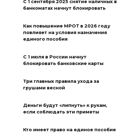
С 1 сентября 2025 снятие наличных в
банкоматах начнут блокировать
От Ростовской области в
полуфинал премии
Как повышение МРОТ в 2026 году
#МЫВМЕСТЕ-2026 вышли 12
повлияет на условия назначения
проектов
единого пособия
07 августа 2026 12:30
С 1 июля в России начнут
блокировать банковские карты
Александр Ищенко отметил
заслуги депутатов-
строителей в помощи
Три главных правила ухода за
грушами весной
госпиталям, школам и
детским домам
Деньги будут «липнуть» к рукам,
07 августа 2026 12:28
если соблюдать эти приметы
Приемная кампания в
Кто имеет право на единое пособие
медколледже