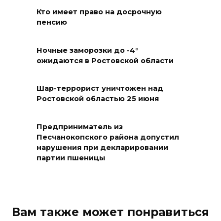
07 августа 2026 12:25
Кто имеет право на досрочную
пенсию
Атаку БПЛА отразили ночью в
небе над Ростовской
Ночные заморозки до -4°
областью
ожидаются в Ростовской области
07 августа 2026 12:15
Шар-террорист уничтожен над
Ростовской областью 25 июня
В некоторых районах Ростова
концентрация
формальдегида в воздухе
Предприниматель из
превысила норму в 12 раз
Песчанокопского района допустил
нарушения при декларировании
07 августа 2026 11:56
партии пшеницы
Энергетики против стихии
07 августа 2026 11:48
Вам также может понравиться