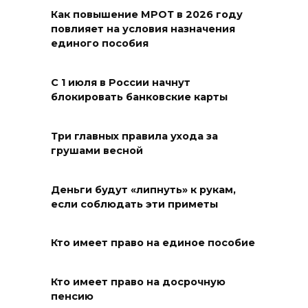
Как повышение МРОТ в 2026 году
07 августа 2026 14:55
повлияет на условия назначения
единого пособия
Сотрудники ДПС помогли
женщине с ребенком на
С 1 июля в России начнут
трассе М-4 «Дон»
блокировать банковские карты
07 августа 2026 14:33
Три главных правила ухода за
грушами весной
В Батайске в заброшенном
здании произошло короткое
замыкание
Деньги будут «липнуть» к рукам,
если соблюдать эти приметы
07 августа 2026 14:30
Кто имеет право на единое пособие
Учиться, чтобы работать
07 августа 2026 14:28
Кто имеет право на досрочную
пенсию