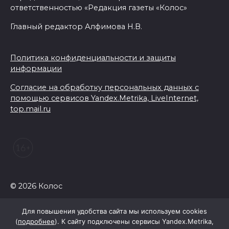
07 августа 2026 12:57
ответственностью «Редакция газеты «Колос»
Главный редактор Алфимова Н.В.
Проект Таганрогского музея
победил во втором конкурсе
программы «Красота внутри»
Политика конфиденциальности и защиты
информации
07 августа 2026 12:30
Согласие на обработку персональных данных с
помощью сервисов Yandex.Metrika, LiveInternet,
Строить. Создавать. Созидать.
top.mail.ru
07 августа 2026 12:30
От Ростовской области в
полуфинал премии
#МЫВМЕСТЕ-2026 вышли 12
проектов
© 2026 Колос
07 августа 2026 12:30
Для повышения удобства сайта мы используем cookies
(
подробнее
). К сайту подключены сервисы Yandex.Metrika,