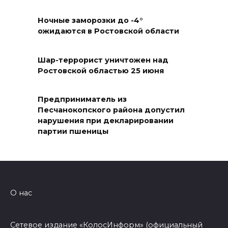
Раскаленный август
Ночные заморозки до -4°
07 августа 2026 14:28
ожидаются в Ростовской области
До 120 человек на борту:
новому «Метеору» присвоили
Шар-террорист уничтожен над
Ростовской областью 25 июня
имя «Андрей Байков»
07 августа 2026 14:25
Предприниматель из
Песчанокопского района допустил
Миграционная ситуация на
нарушения при декларировании
Дону
партии пшеницы
07 августа 2026 14:20
Штормовое предупреждение:
на Ростовскую область
О нас
надвигаются ливни с градом
07 августа 2026 13:59
Сетевое издание «КолосИнформ» (официальный