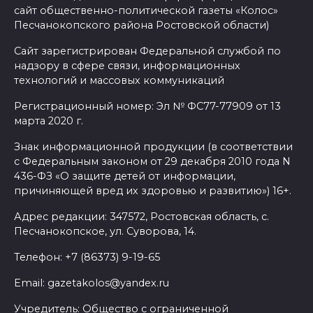
сайт общественно-политической газеты «Колос»
В Общественной палате
Песчанокопского района Ростовской области)
предложили сократить
Сайт зарегистрирован Федеральной службой по
рабочий день из-за жары
надзору в сфере связи, информационных
технологий и массовых коммуникаций
07 августа 2026 13:43
Регистрационный номер: Эл № ФС77-77909 от 13
марта 2020 г.
Памятник Ермаку в
Новочеркасске перекрасили в
Знак информационной продукции (в соответствии
черный цвет – общественники
с Федеральным законом от 29 декабря 2010 года N
бьют тревогу
436-ФЗ «О защите детей от информации,
причиняющей вред их здоровью и развитию») 16+.
07 августа 2026 13:38
Адрес редакции: 347572, Ростовская область, с.
Песчанокопское, ул. Суворова, 14.
Мем с Путиным, российские
лекарства и уникальные
Телефон: +7 (86373) 9-19-65
операции: основные события
Email: gazetakolos@yandex.ru
6 августа
Учредитель: Общество с ограниченной