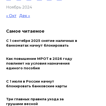
Ноябрь 2024
В Железнодорожном районе
Ростова-на-Дону на сутки
« Окт
Дек »
отключат воду из-за
капремонта сетей
Самое читаемое
07 августа 2026 20:32
С 1 сентября 2025 снятие наличных в
банкоматах начнут блокировать
Полиция ищет вандалов,
осквернивших стелу
«Освободителям Ростова»
Как повышение МРОТ в 2026 году
повлияет на условия назначения
07 августа 2026 20:12
единого пособия
Госавтоинспекция по
С 1 июля в России начнут
Ростовской области призвала
блокировать банковские карты
водителей быть осторожными
из-за ухудшения погоды
Три главных правила ухода за
грушами весной