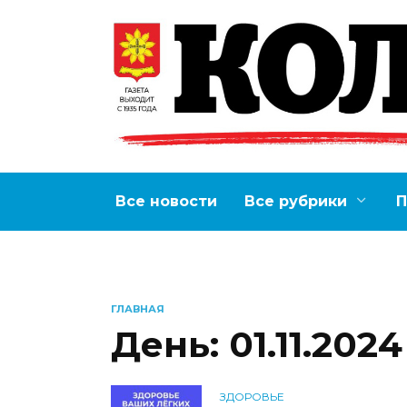
Перейти
к
содержанию
Все новости
Все рубрики
П
ГЛАВНАЯ
День:
01.11.2024
ЗДОРОВЬЕ