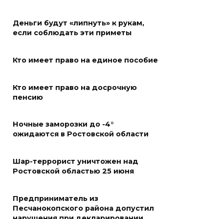
07 августа 2026 19:39
Деньги будут «липнуть» к рукам,
Сап-фестиваль, ночной забег
если соблюдать эти приметы
и турниры: как в Ростове
отметят День физкультурника
Кто имеет право на единое пособие
07 августа 2026 19:19
Кто имеет право на досрочную
В Таганроге из-за аварии
пенсию
отключили свет на четырех
улицах
Ночные заморозки до -4°
ожидаются в Ростовской области
07 августа 2026 18:42
Шар-террорист уничтожен над
В Ростовской области более
Ростовской областью 25 июня
2000 жителей бесплатно
осваивают новые профессии
Предприниматель из
07 августа 2026 18:38
Песчанокопского района допустил
нарушения при декларировании