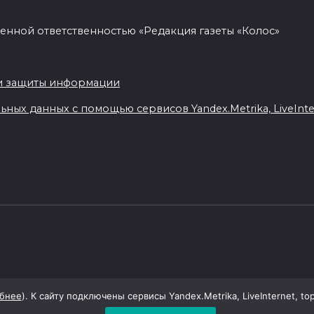
енной ответственностью «Редакция газеты «Колос»
.
и защиты информации
ных данных с помощью сервисов Yandex.Metrika, LiveIntern
бнее
). К сайту подключены сервисы Yandex.Metrika, LiveInternet, to