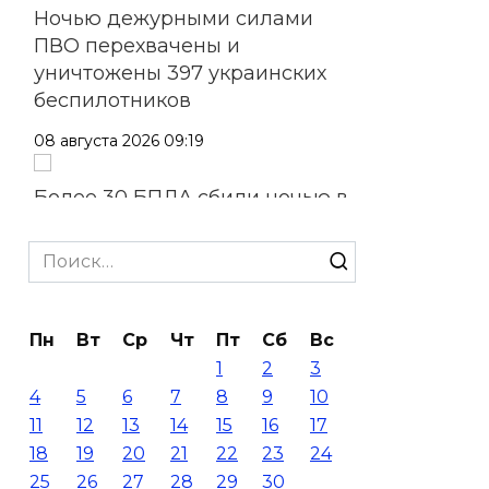
Ночью дежурными силами
ПВО перехвачены и
уничтожены 397 украинских
беспилотников
08 августа 2026 09:19
Более 30 БПЛА сбили ночью в
пяти районах Ростовской
области
Search
for:
07 августа 2026 23:00
Пн
Вт
Ср
Чт
Пт
Сб
Вс
Дабы счастье семейное
1
2
3
сберечь – спрячьте первое
4
5
6
7
8
9
10
сорванное яблоко: приметы
11
12
13
14
15
16
17
на 8 августа
18
19
20
21
22
23
24
07 августа 2026 22:04
25
26
27
28
29
30