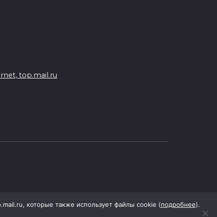
На Дону обсудили
взаимодействие участников
избирательного процесса в
период ЕДГ-2026
07 августа 2026 17:14
et, top.mail.ru
В Ростове доходный дом
Емельяновых на Большой
Садовой, 94, обследуют
специалисты
07 августа 2026 17:03
Бетон и влага: эксперт ЮФУ
объяснил, почему
ростовчанам тяжело
p.mail.ru, которые также использует файлы cookie (
подробнее
).
переносить жару